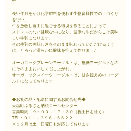
す
長い年月をかけ化学肥料を使わず生物多様性での土づくり
を行い、
牛を放牧し自由に過ごせる環境を作ることによって、
ストレスのない健康な牛になり、健康な牛だからこそ美味
しい牛乳になります。
その牛乳の美味しさをそのまま味わっていただけるよう
に、とろっと滑らかに酸味を抑えて作りました！
オーガニックプレーンヨーグルトは、無糖ヨーグルトなの
にそのままおいしく召し上がれ、
オーガニックスイーツヨーグルトは、甘さ控えめのヨーグ
ルトになっております！
◆お礼の品・配送に関するお問合せ先◆
天塩町ふるさと納税コールセンター
営業時間 ９：００～１７：３０（祝土日を除く）
TEL：０１１－３９８－５６２２
※１２月は土・日曜日も対応しております