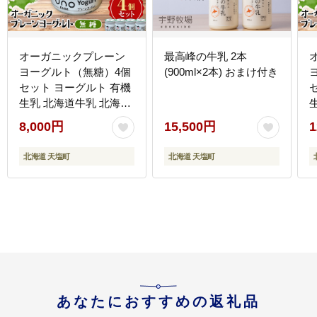
オーガニックプレーン
最高峰の牛乳 2本
ヨーグルト（無糖）4個
(900ml×2本) おまけ付き
セット ヨーグルト 有機
生乳 北海道牛乳 北海道
ふるさと納税
8,000円
15,500円
1
北海道 天塩町
北海道 天塩町
あなたにおすすめの返礼品