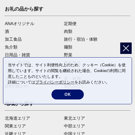
お礼の品から探す
ANAオリジナル
定期便
酒
肉類
加工食品
旅行・宿泊・体験
魚介類
麺類
日用品・雑貨
野菜
パン・菓子類
電化製品
当サイトでは、サイト利便性向上のため、クッキー（Cookie）を使
フルーツ
卵・乳製品
用しています。サイトの閲覧を継続された場合、Cookieの利用に同
意したことものといたします。
ファッション
米・穀物
詳細については
プライバシーポリシー
をお読みください。
飲料(酒以外)
返礼品なし
OK
地域から探す
北海道エリア
東北エリア
関東エリア
中部エリア
近畿エリア
中国エリア