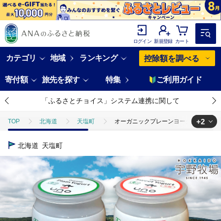
ログイン
新規登録
カート
カテゴリ
地域
ランキング
控除額を調べる
寄付額
旅先を探す
特集
ご利用ガイド
「ふるさとチョイス」システム連携に関して
+2
TOP
北海道
天塩町
オーガニックプレーンヨーグルト〈無糖
TOP
卵・乳製品
牛乳
オーガニックプレーンヨーグルト〈無
北海道
天塩町
TOP
卵・乳製品
ヨーグルト
オーガニックプレーンヨーグル