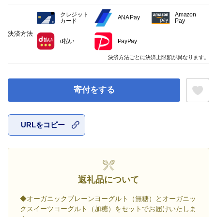
クレジット
Amazon
ANA Pay
カード
Pay
決済方法
d払い
PayPay
決済方法ごとに決済上限額が異なります。
寄付をする
URLをコピー
お気に入
返礼品について
◆オーガニックプレーンヨーグルト（無糖）とオーガニッ
クスイーツヨーグルト（加糖）をセットでお届けいたしま