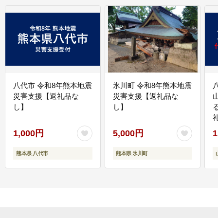
八代市 令和8年熊本地震
氷川町 令和8年熊本地震
災害支援【返礼品な
災害支援【返礼品な
し】
し】
1,000円
5,000円
1
熊本県 八代市
熊本県 氷川町