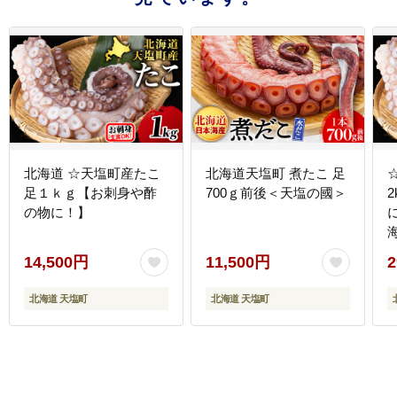
北海道 ☆天塩町産たこ
北海道天塩町 煮たこ 足
足１ｋｇ【お刺身や酢
700ｇ前後＜天塩の國＞
の物に！】
14,500円
11,500円
2
北海道 天塩町
北海道 天塩町