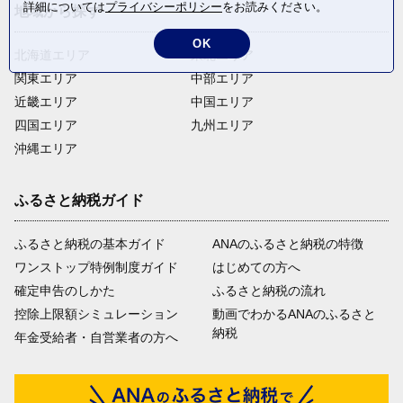
詳細については
プライバシーポリシー
をお読みください。
地域から探す
OK
北海道エリア
東北エリア
関東エリア
中部エリア
近畿エリア
中国エリア
四国エリア
九州エリア
沖縄エリア
ふるさと納税ガイド
ふるさと納税の基本ガイド
ANAのふるさと納税の特徴
ワンストップ特例制度ガイド
はじめての方へ
確定申告のしかた
ふるさと納税の流れ
控除上限額シミュレーション
動画でわかるANAのふるさと
納税
年金受給者・自営業者の方へ