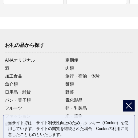
お礼の品から探す
ANAオリジナル
定期便
酒
肉類
加工食品
旅行・宿泊・体験
魚介類
麺類
日用品・雑貨
野菜
パン・菓子類
電化製品
フルーツ
卵・乳製品
ファッション
米・穀物
当サイトでは、サイト利便性向上のため、クッキー（Cookie）を使
飲料(酒以外)
返礼品なし
用しています。サイトの閲覧を継続された場合、Cookieの利用に同
意したことものといたします。