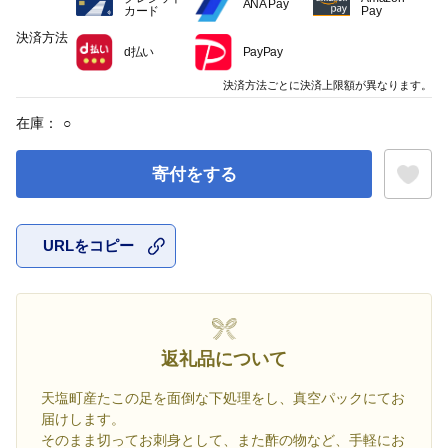
ANA Pay
カード
Pay
決済方法
d払い
PayPay
決済方法ごとに決済上限額が異なります。
在庫：
○
寄付をする
URLをコピー
お気に入
返礼品について
天塩町産たこの足を面倒な下処理をし、真空パックにてお
届けします。
そのまま切ってお刺身として、また酢の物など、手軽にお