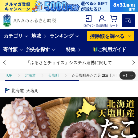
ログイン
新規登録
カート
カテゴリ
地域
ランキング
控除額を調べる
寄付額
旅先を探す
特集
ご利用ガイド
「ふるさとチョイス」システム連携に関して
+1
TOP
北海道
天塩町
☆天塩町産たこ足 2kg【お刺身や酢の物に
TOP
魚介類
たこ・いか
☆天塩町産たこ足 2kg【お刺身や酢
北海道
天塩町