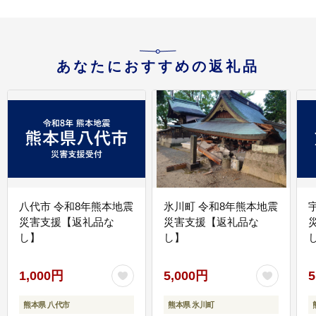
あなたにおすすめの返礼品
八代市 令和8年熊本地震
氷川町 令和8年熊本地震
災害支援【返礼品な
災害支援【返礼品な
し】
し】
し
1,000円
5,000円
5
熊本県 八代市
熊本県 氷川町