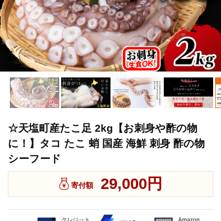
☆天塩町産たこ足 2kg【お刺身や酢の物
に！】タコ たこ 蛸 国産 海鮮 刺身 酢の物
シーフード
29,000円
寄付額
クレジット
Amazon