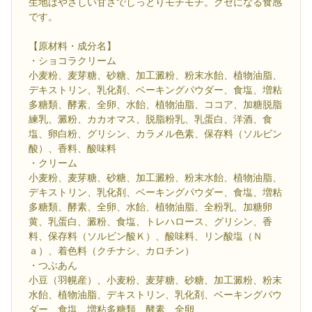
生地はやさしい甘さでしっとりモチモチ。クセになる食感
です。
【原材料・成分名】
・ショコラクリーム
小麦粉、麦芽糖、砂糖、加工澱粉、粉末水飴、植物油脂、
デキストリン、乳化剤、ベーキングパウダー、食塩、増粘
多糖類、酵素、全卵、水飴、植物油脂、ココア、加糖脱脂
練乳、澱粉、カカオマス、脱脂粉乳、乳蛋白、洋酒、食
塩、卵白粉、グリシン、カラメル色素、保存料（ソルビン
酸）、香料、酸味料
・クリーム
小麦粉、麦芽糖、砂糖、加工澱粉、粉末水飴、植物油脂、
デキストリン、乳化剤、ベーキングパウダー、食塩、増粘
多糖類、酵素、全卵、水飴、植物油脂、全粉乳、加糖卵
黄、乳蛋白、澱粉、食塩、トレハロース、グリシン、香
料、保存料（ソルビン酸Ｋ）、酸味料、リン酸塩（Ｎ
ａ）、着色料（クチナシ、カロチン）
・つぶあん
小豆（羽幌産）、小麦粉、麦芽糖、砂糖、加工澱粉、粉末
水飴、植物油脂、デキストリン、乳化剤、ベーキングパウ
ダー、食塩、増粘多糖類、酵素、全卵