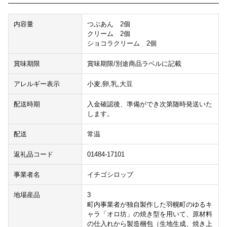
内容量
つぶあん 2個
クリーム 2個
ショコラクリーム 2個
賞味期限
賞味期限/別途商品ラベルに記載
アレルギー表示
小麦,卵,乳,大豆
配送時期
入金確認後、準備ができ次第随時発送いた
します。
配送
常温
返礼品コード
01484-17101
事業者名
イチゴシロップ
地場産品
3
町内事業者が独自製作した羽幌町のゆるキ
ャラ「オロ坊」の焼き型を用いて、原材料
の仕入れから製造梱包（生地生成、焼き上