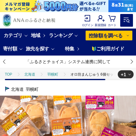
ログイン
新規登録
カート
カテゴリ
地域
ランキング
控除額を調べる
寄付額
旅先を探す
特集
ご利用ガイド
「ふるさとチョイス」システム連携に関して
+1
TOP
北海道
羽幌町
オロ坊まんじゅう 6個セット（3種×各2個
TOP
パン・菓子類
和菓子
饅頭
オロ坊まんじゅう 6個
北海道
羽幌町