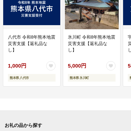
八代市 令和8年熊本地震
氷川町 令和8年熊本地震
災害支援【返礼品な
災害支援【返礼品な
し】
し】
し
1,000円
5,000円
5
熊本県 八代市
熊本県 氷川町
お礼の品から探す