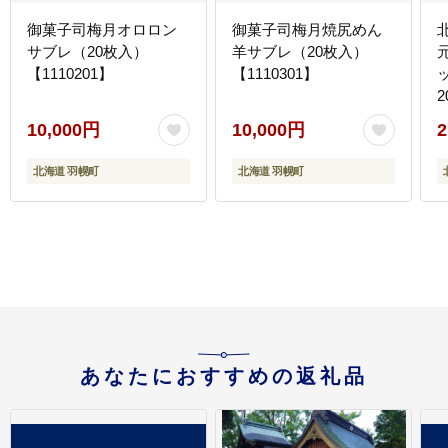
御菓子司梅月オロロン
御菓子司梅月焼尻めん
サブレ（20枚入）
羊サブレ（20枚入）
【1110201】
【1110301】
2
2
10,000円
10,000円
2
北海道 羽幌町
北海道 羽幌町
あなたにおすすめの返礼品