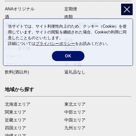
ANAオリジナル
定期便
酒
肉類
加工食品
旅行・宿泊・体験
当サイトでは、サイト利便性向上のため、クッキー（Cookie）を使
用しています。サイトの閲覧を継続された場合、Cookieの利用に同
魚介類
麺類
意したことものといたします。
日用品・雑貨
野菜
詳細については
プライバシーポリシー
をお読みください。
パン・菓子類
電化製品
フルーツ
卵・乳製品
OK
ファッション
米・穀物
飲料(酒以外)
返礼品なし
地域から探す
北海道エリア
東北エリア
関東エリア
中部エリア
近畿エリア
中国エリア
四国エリア
九州エリア
沖縄エリア