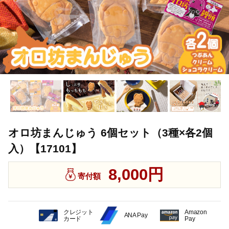
オロ坊まんじゅう 6個セット（3種×各2個
入）【17101】
8,000円
寄付額
クレジット
Amazon
ANA Pay
カード
Pay