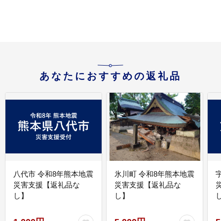
あなたにおすすめの返礼品
八代市 令和8年熊本地震
氷川町 令和8年熊本地震
災害支援【返礼品な
災害支援【返礼品な
し】
し】
し