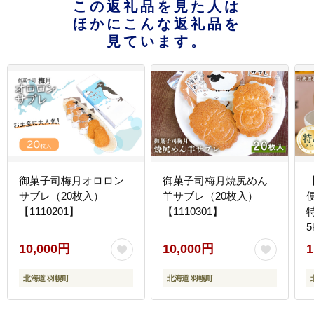
この返礼品を見た人は
ほかにこんな返礼品を
見ています。
御菓子司梅月オロロン
御菓子司梅月焼尻めん
サブレ（20枚入）
羊サブレ（20枚入）
【1110201】
【1110301】
5
10,000円
10,000円
1
北海道 羽幌町
北海道 羽幌町