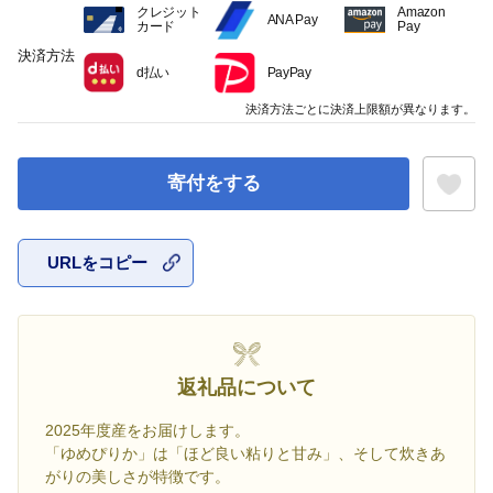
クレジット
Amazon
ANA Pay
カード
Pay
決済方法
d払い
PayPay
決済方法ごとに決済上限額が異なります。
寄付をする
URLをコピー
お気に入
返礼品について
2025年度産をお届けします。
「ゆめぴりか」は「ほど良い粘りと甘み」、そして炊きあ
がりの美しさが特徴です。