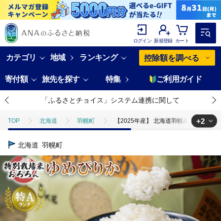
ログイン
新規登録
カート
カテゴリ
地域
ランキング
控除額を調べる
寄付額
旅先を探す
特集
ご利用ガイド
「ふるさとチョイス」システム連携に関して
+2
TOP
北海道
羽幌町
【2025年産】 北海道羽幌産 特別栽培米 ゆ
TOP
米・穀物
米
【2025年産】 北海道羽幌産 特別栽培米 ゆめ
北海道
羽幌町
TOP
米・穀物
米
ゆめぴりか
【2025年産】 北海道羽