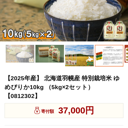
【2025年産】 北海道羽幌産 特別栽培米 ゆ
めぴりか10kg （5kg×2セット）
【0812302】
37,000円
寄付額