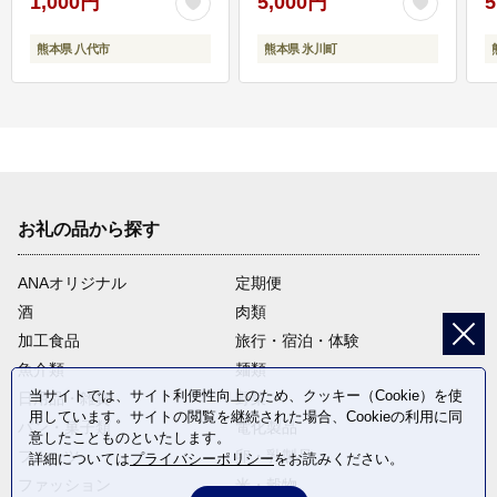
1,000円
5,000円
5
熊本県 八代市
熊本県 氷川町
お礼の品から探す
ANAオリジナル
定期便
酒
肉類
加工食品
旅行・宿泊・体験
魚介類
麺類
当サイトでは、サイト利便性向上のため、クッキー（Cookie）を使
日用品・雑貨
野菜
用しています。サイトの閲覧を継続された場合、Cookieの利用に同
パン・菓子類
電化製品
意したことものといたします。
フルーツ
卵・乳製品
詳細については
プライバシーポリシー
をお読みください。
ファッション
米・穀物