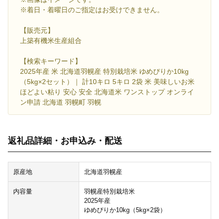
※着日・着曜日のご指定はお受けできません。
【販売元】
上築有機米生産組合
【検索キーワード】
2025年産 米 北海道羽幌産 特別栽培米 ゆめぴりか10kg
（5kg×2セット）｜ 計10キロ 5キロ 2袋 米 美味しいお米
ほどよい粘り 安心 安全 北海道米 ワンストップ オンライ
ン申請 北海道 羽幌町 羽幌
返礼品詳細・お申込み・配送
原産地
北海道羽幌産
内容量
羽幌産特別栽培米
2025年産
ゆめぴりか10kg（5kg×2袋）