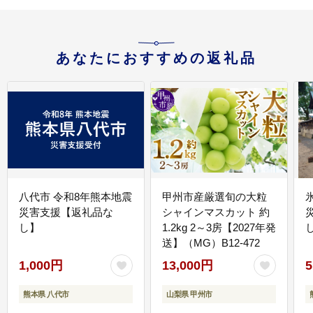
あなたにおすすめの返礼品
八代市 令和8年熊本地震
甲州市産厳選旬の大粒
災害支援【返礼品な
シャインマスカット 約
し】
1.2kg 2～3房【2027年発
送】（MG）B12-472
1,000円
13,000円
5
熊本県 八代市
山梨県 甲州市