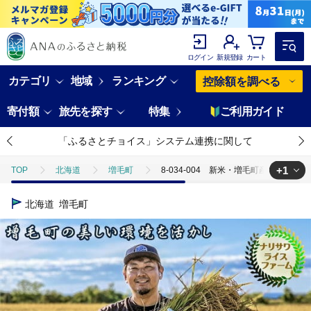
ログイン
新規登録
カート
カテゴリ
地域
ランキング
控除額を調べる
寄付額
旅先を探す
特集
ご利用ガイド
「ふるさとチョイス」システム連携に関して
+1
TOP
北海道
増毛町
8-034-004 新米・増毛町産米ななつ
TOP
米・穀物
米
8-034-004 新米・増毛町産米ななつぼ
北海道
増毛町