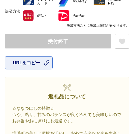
ANA Pay
カード
Pay
決済方法
d払い
PayPay
決済方法ごとに決済上限額が異なります。
受付終了
URLをコピー
お気に入
返礼品について
☆ななつぼしの特徴☆
つや、粘り、甘みのバランスが良く冷めても美味しいので
お弁当やおにぎりにも最適です。
増毛町の美しい環境を活かし、安心で安全なお米を生産し