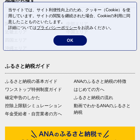
地域から探す
当サイトでは、サイト利便性向上のため、クッキー（Cookie）を使
北海道エリア
東北エリア
用しています。サイトの閲覧を継続された場合、Cookieの利用に同
意したことものといたします。
関東エリア
中部エリア
詳細については
プライバシーポリシー
をお読みください。
近畿エリア
中国エリア
四国エリア
九州エリア
OK
沖縄エリア
ふるさと納税ガイド
ふるさと納税の基本ガイド
ANAのふるさと納税の特徴
ワンストップ特例制度ガイド
はじめての方へ
確定申告のしかた
ふるさと納税の流れ
控除上限額シミュレーション
動画でわかるANAのふるさと
納税
年金受給者・自営業者の方へ