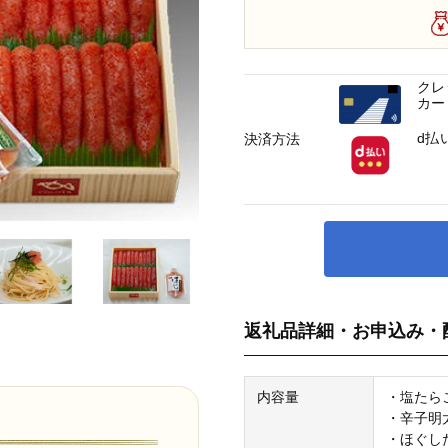
クレ
カー
d払
決済方法
返礼品詳細・お申込み・
内容量
・塩たら
・辛子明
・ほぐした