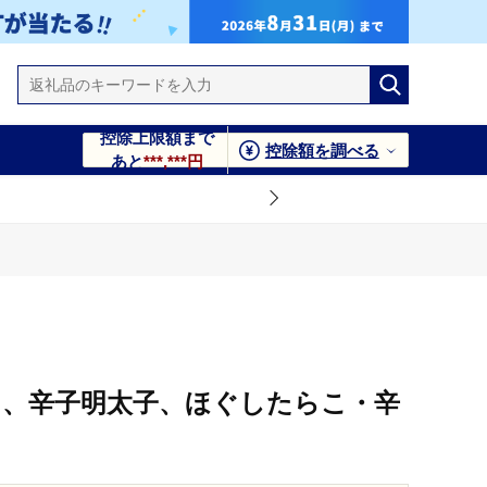
控除上限額まで
控除額を調べる
あと
***,***円
ト
 たらこ、辛子明太子、ほぐしたらこ・辛