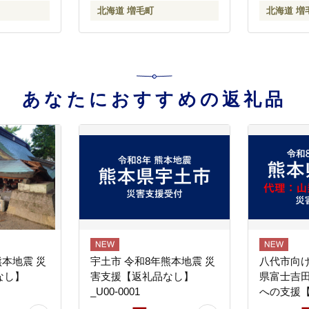
北海道 増毛町
北海道 増
あなたにおすすめの返礼品
熊本地震 災
宇土市 令和8年熊本地震 災
八代市向け
なし】
害支援【返礼品なし】
県富士吉
_U00-0001
への支援