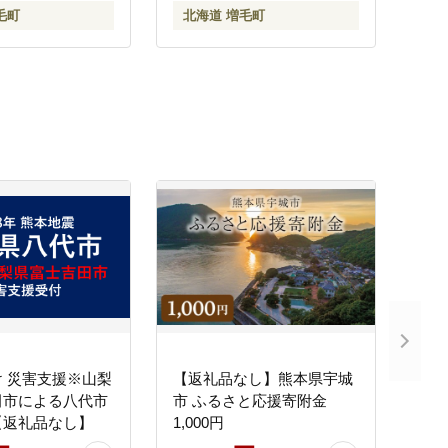
毛町
北海道 増毛町
 災害支援※山梨
【返礼品なし】熊本県宇城
田市による八代市
市 ふるさと応援寄附金
【返礼品なし】
1,000円