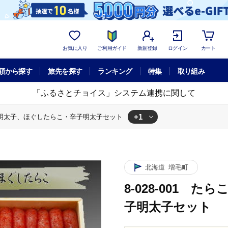
お気に入り
ご利用ガイド
新規登録
ログイン
カート
額から探す
旅先を探す
ランキング
特集
取り組み
「ふるさとチョイス」システム連携に関して
+1
、辛子明太子、ほぐしたらこ・辛子明太子セット
太子
8-028-001 たらこ、辛子明太子、ほぐしたらこ・辛子明太子セッ
北海道
増毛町
8-028-001
子明太子セット