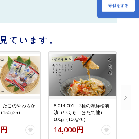
寄付をする
見ています。
001 たこのやわらか
8-014-001 7種の海鮮松前
（150g×5）
漬（いくら、ほたて他）
600g（100g×6）
0円
14,000円