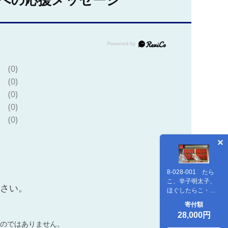
への応援メッセージ
(0)
(0)
(0)
(0)
(0)
8-028-001 たら
こ、辛子明太子、
ださい。
ほぐしたらこ・辛
子明太子セット
寄付額
28,000円
のではありません。