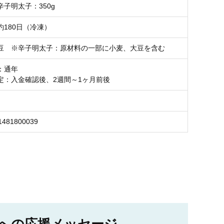
子明太子：350g
約180日（冷凍）
豆 ※辛子明太子：原材料の一部に小麦、大豆を含む
：通年
定：入金確認後、2週間～1ヶ月前後
1481800039