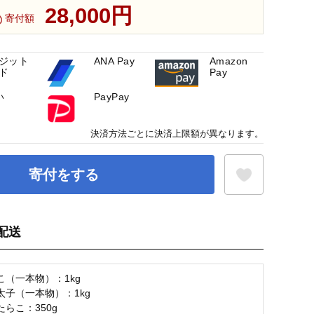
28,000円
寄付額
ジット
ANA Pay
Amazon
ド
Pay
い
PayPay
決済方法ごとに決済上限額が異なります。
寄付をする
配送
お気に入り登録
こ（一本物）：1kg
太子（一本物）：1kg
らこ：350g