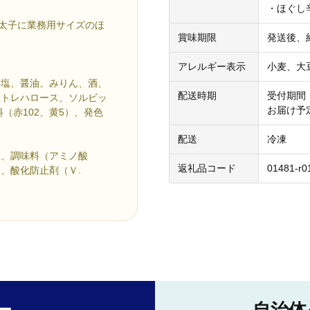
・ほぐし辛
明太子に業務用サイズのほ
賞味期限
発送後、
アレルギー表示
小麦、大
食塩、醤油、みりん、酒、
配送時期
受付期間
、トレハロース、ソルビッ
お届け予
（赤102、黄5）、発色
配送
冷凍
塩、調味料（アミノ酸
返礼品コード
01481-r0
、酸化防止剤（Ｖ.
）