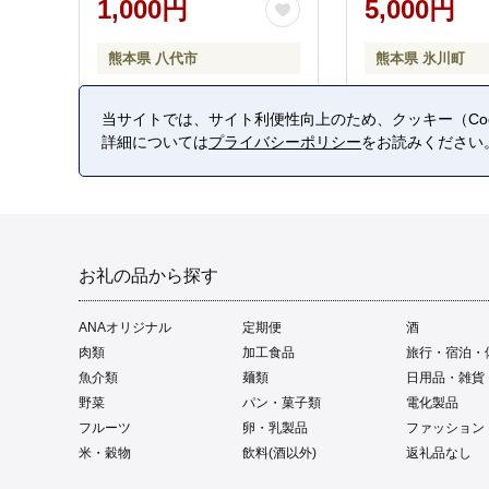
1,000円
5,000円
熊本県 八代市
熊本県 氷川町
当サイトでは、サイト利便性向上のため、クッキー（Coo
詳細については
プライバシーポリシー
をお読みください
お礼の品から探す
ANAオリジナル
定期便
酒
肉類
加工食品
旅行・宿泊・
魚介類
麺類
日用品・雑貨
野菜
パン・菓子類
電化製品
フルーツ
卵・乳製品
ファッション
米・穀物
飲料(酒以外)
返礼品なし