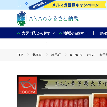
カテゴリ
地域
から探す
から探す
寄付
TOP
北海道
増毛町
8-028-001 たらこ
TOP
魚介類
うに・いくら・魚卵
たらこ・明