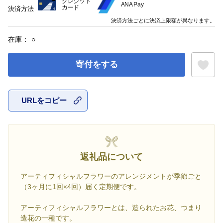
クレジット
ANA Pay
カード
決済方法
決済方法ごとに決済上限額が異なります。
在庫：
○
寄付をする
URLをコピー
お気に入
返礼品について
アーティフィシャルフラワーのアレンジメントが季節ごと
（3ヶ月に1回×4回）届く定期便です。
アーティフィシャルフラワーとは、造られたお花、つまり
造花の一種です。