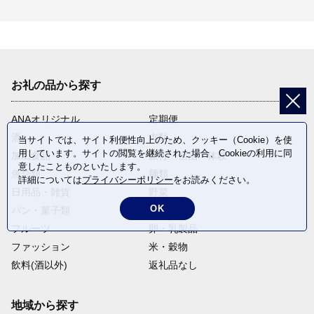
お礼の品から探す
ANAオリジナル
定期便
酒
肉類
当サイトでは、サイト利便性向上のため、クッキー（Cookie）を使
用しています。サイトの閲覧を継続された場合、Cookieの利用に同
加工食品
旅行・宿泊・体験
意したことものといたします。
魚介類
麺類
詳細については
プライバシーポリシー
をお読みください。
日用品・雑貨
野菜
OK
パン・菓子類
電化製品
フルーツ
卵・乳製品
ファッション
米・穀物
飲料(酒以外)
返礼品なし
地域から探す