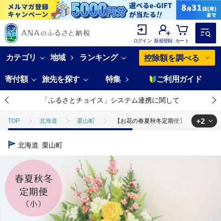
ログイン
新規登録
カート
カテゴリ
地域
ランキング
控除額を調べる
寄付額
旅先を探す
特集
ご利用ガイド
「ふるさとチョイス」システム連携に関して
+2
TOP
北海道
栗山町
【お花の春夏秋冬定期便】アーティフィ
TOP
定期便
ほかの定期便
【お花の春夏秋冬定期便】アーテ
北海道
栗山町
TOP
日用品・雑貨
花・観葉植物
【お花の春夏秋冬定期便】