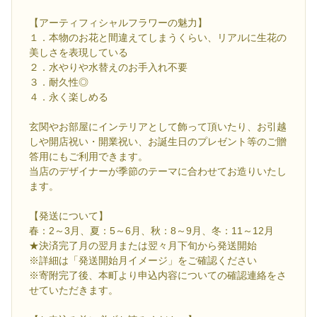
【アーティフィシャルフラワーの魅力】
１．本物のお花と間違えてしまうくらい、リアルに生花の
美しさを表現している
２．水やりや水替えのお手入れ不要
３．耐久性◎
４．永く楽しめる
玄関やお部屋にインテリアとして飾って頂いたり、お引越
しや開店祝い・開業祝い、お誕生日のプレゼント等のご贈
答用にもご利用できます。
当店のデザイナーが季節のテーマに合わせてお造りいたし
ます。
【発送について】
春：2～3月、夏：5～6月、秋：8～9月、冬：11～12月
★決済完了月の翌月または翌々月下旬から発送開始
※詳細は「発送開始月イメージ」をご確認ください
※寄附完了後、本町より申込内容についての確認連絡をさ
せていただきます。