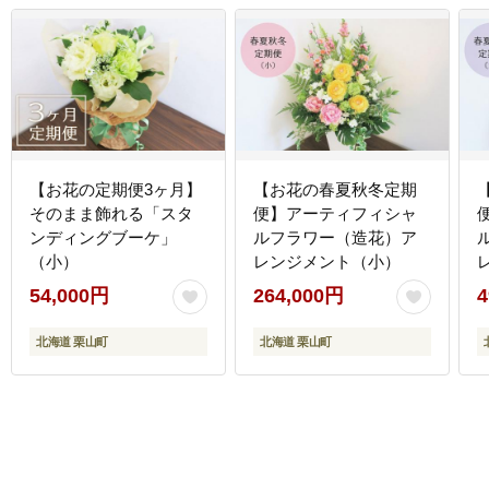
【お花の定期便3ヶ月】
【お花の春夏秋冬定期
そのまま飾れる「スタ
便】アーティフィシャ
ンディングブーケ」
ルフラワー（造花）ア
（小）
レンジメント（小）
54,000円
264,000円
4
北海道 栗山町
北海道 栗山町