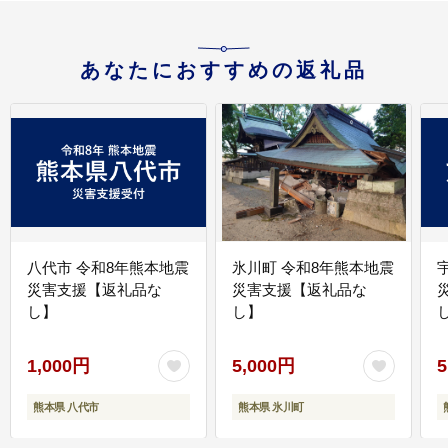
あなたにおすすめの返礼品
八代市 令和8年熊本地震
氷川町 令和8年熊本地震
災害支援【返礼品な
災害支援【返礼品な
し】
し】
し
1,000円
5,000円
5
熊本県 八代市
熊本県 氷川町