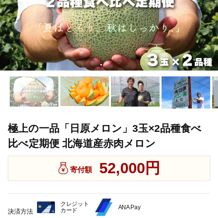
極上の一品「日原メロン」3玉×2品種食べ
比べ定期便 北海道産赤肉メロン
52,000円
寄付額
クレジット
ANA Pay
カード
決済方法