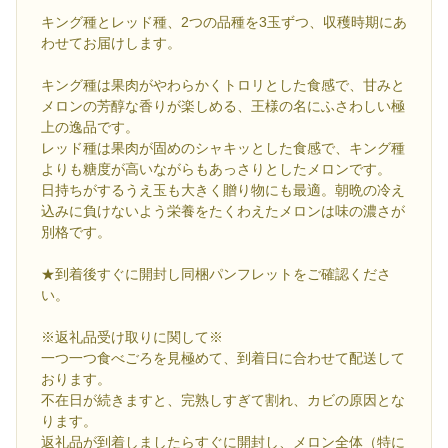
キング種とレッド種、2つの品種を3玉ずつ、収穫時期にあ
わせてお届けします。
キング種は果肉がやわらかくトロリとした食感で、甘みと
メロンの芳醇な香りが楽しめる、王様の名にふさわしい極
上の逸品です。
レッド種は果肉が固めのシャキッとした食感で、キング種
よりも糖度が高いながらもあっさりとしたメロンです。
日持ちがするうえ玉も大きく贈り物にも最適。朝晩の冷え
込みに負けないよう栄養をたくわえたメロンは味の濃さが
別格です。
★到着後すぐに開封し同梱パンフレットをご確認くださ
い。
※返礼品受け取りに関して※
一つ一つ食べごろを見極めて、到着日に合わせて配送して
おります。
不在日が続きますと、完熟しすぎて割れ、カビの原因とな
ります。
返礼品が到着しましたらすぐに開封し、メロン全体（特に