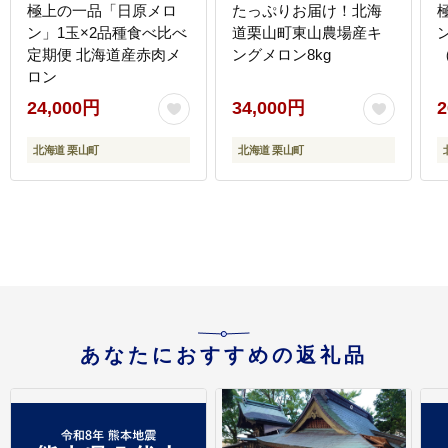
極上の一品「日原メロ
たっぷりお届け！北海
ン」1玉×2品種食べ比べ
道栗山町東山農場産キ
定期便 北海道産赤肉メ
ングメロン8kg
（
ロン
24,000円
34,000円
2
北海道 栗山町
北海道 栗山町
あなたにおすすめの返礼品