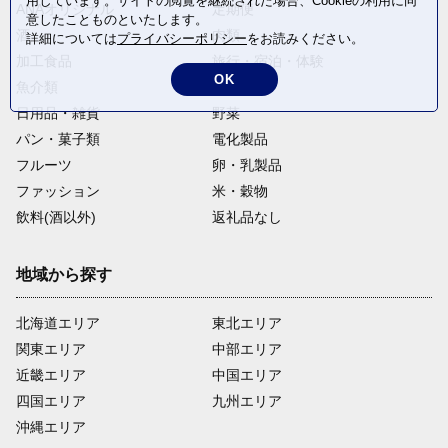
用しています。サイトの閲覧を継続された場合、Cookieの利用に同
ANAオリジナル
定期便
意したことものといたします。
酒
肉類
詳細については
プライバシーポリシー
をお読みください。
加工食品
旅行・宿泊・体験
OK
魚介類
麺類
日用品・雑貨
野菜
パン・菓子類
電化製品
フルーツ
卵・乳製品
ファッション
米・穀物
飲料(酒以外)
返礼品なし
地域から探す
北海道エリア
東北エリア
関東エリア
中部エリア
近畿エリア
中国エリア
四国エリア
九州エリア
沖縄エリア