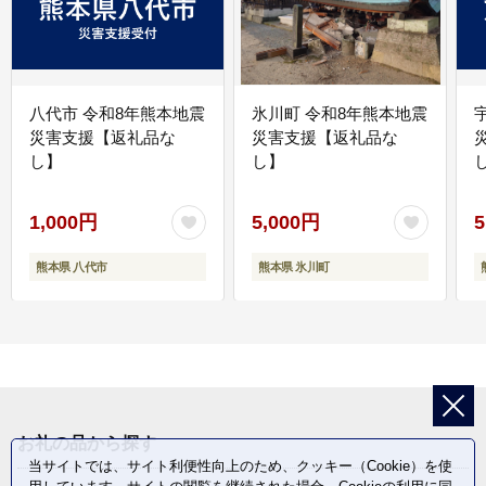
八代市 令和8年熊本地震
氷川町 令和8年熊本地震
災害支援【返礼品な
災害支援【返礼品な
し】
し】
し
1,000円
5,000円
5
熊本県 八代市
熊本県 氷川町
お礼の品から探す
当サイトでは、サイト利便性向上のため、クッキー（Cookie）を使