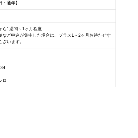
日：通年】
から1週間～1ヶ月程度
始など申込が集中した場合は、プラス1～2ヶ月お待たせす
ございます。
034
シロ