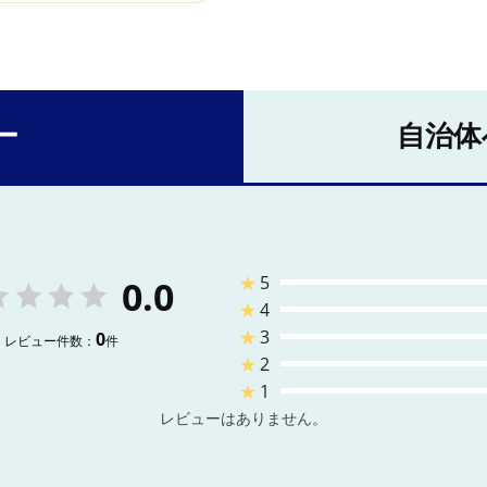
ー
自治体
★
5
0.0
★
4
★
3
0
レビュー件数：
件
★
2
★
1
レビューはありません。