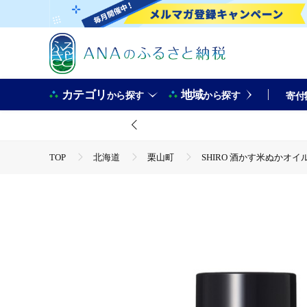
カテゴリ
地域
から探す
から探す
寄付
TOP
北海道
栗山町
SHIRO 酒かす米ぬかオ
TOP
日用品・雑貨
美容雑貨
SHIRO 酒かす