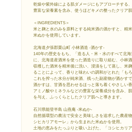
乾燥や紫外線による肌ダメージにもアプローチする
豊富な栄養素を含み、使うほどキメの整ったクリア肌
＜INGREDIENTS＞
米と麹と水のみを原料とする純米酒の酒かすと、精
米ぬかを使用しています。
北海道夕張郡栗山町 小林酒造 -酒かす-
140年の歴史をもち、「造る人・米・水のすべて北
に、北海道産酒米を使った酒造りに取り組む、小林
収穫した酒米を精米後に洗い、浸漬をして蒸し、米
ることによって、香りと味わいの調和がとれた「も
これを搾った水分が純米酒、残った副産物が酒かす
酒かすは、甘酒を思わせるほっと落ち着くやさしい
アミノ酸やミネラルなどの豊富な栄養成分を含み、
を与え、ふっくらとしたクリア肌へと導きます。
石川県能登半島 山燕庵 -米ぬか-
自然循環型の農法で安全と美味しさを追求した農産
シヒカリアモーレ」から生まれた米ぬかを使用。
土地の恵みをたっぷりと吸い上げた、「コシヒカリ