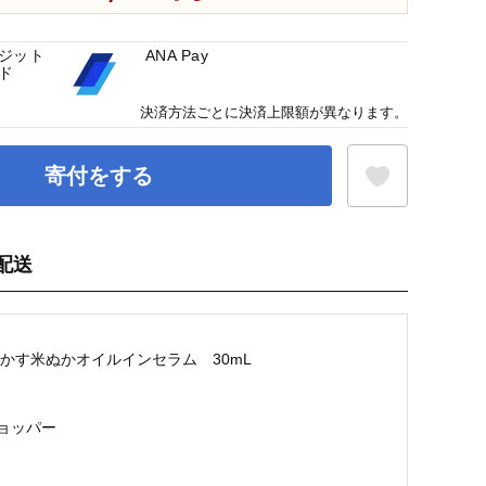
ジット
ANA Pay
ド
決済方法ごとに決済上限額が異なります。
寄付をする
配送
お気に入り登録
 酒かす米ぬかオイルインセラム 30mL
ショッパー