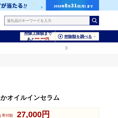
控除上限額まで
控除額を調べる
あと
***,***円
米ぬかオイルインセラム
27,000円
寄付額