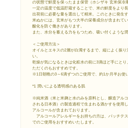
の状態で鮮度を保ったまま保管（ホシザキ 玄米保冷庫 PR
一定の温度で低温貯蔵することで、米の鮮度をより
出荷前に必要な量を選出して精米。このときに発生
米ぬかには、玄米がもつ大半の栄養成分が含まれて
酸化を防ぐ働きがあります。
また、水分を蓄える力をもつため、吸い付くような
＜ご使用方法＞
オイルとエキスの2層が白濁するまで、縦によく振り
い。
乾燥が気になるときは化粧水の前に3滴ほど手にとり
ただくのもおすすめです。
※1日朝晩の3～6滴ずつのご使用で、約1か月半お使
*1 潤いによる透明感のある肌
※純米酒（米と米麹と水のみを原料とし、醸造アル
される日本酒）の製造過程で生まれる酒かすを使用
アルコールが含まれております。
アルコールアレルギーをお持ちの方は、パッチテス
でのご使用をおすすめいたします。