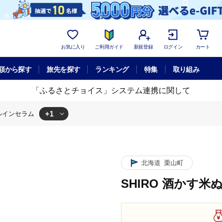
お気に入り
ご利用ガイド
新規登録
ログイン
カート
額から探す
旅先を探す
ランキング
特集
取り組み
「ふるさとチョイス」システム連携に関して
+1
イルインセラム
米ぬかオイルインセラム
北海道
栗山町
SHIRO 酒かす