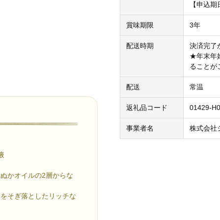
【申込期
賞味期限
3年
配送時期
決済完了
★年末年
ることが
配送
常温
返礼品コード
01429-H
事業者名
株式会社
液
ぬかオイルの2層からな
。
分をそぎ落としたリッチな