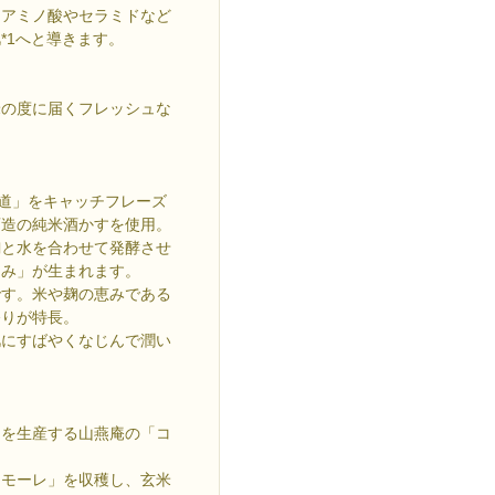
、アミノ酸やセラミドなど
*1へと導きます。
米の度に届くフレッシュな
海道」をキャッチフレーズ
酒造の純米酒かすを使用。
麹と水を合わせて発酵させ
ろみ」が生まれます。
です。米や麹の恵みである
香りが特長。
肌にすばやくなじんで潤い
物を生産する山燕庵の「コ
アモーレ」を収穫し、玄米