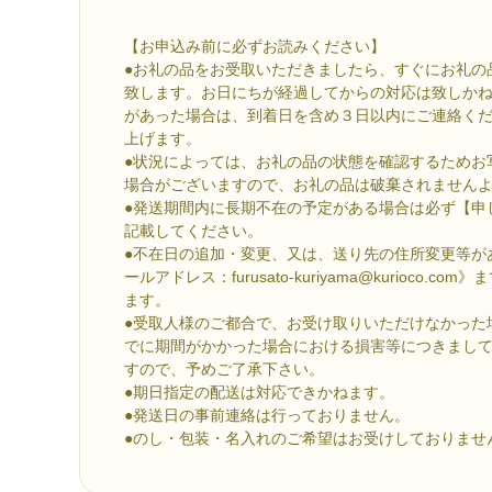
【お申込み前に必ずお読みください】
●お礼の品をお受取いただきましたら、すぐにお礼の
致します。お日にちが経過してからの対応は致しか
があった場合は、到着日を含め３日以内にご連絡く
上げます。
●状況によっては、お礼の品の状態を確認するためお
場合がございますので、お礼の品は破棄されません
●発送期間内に長期不在の予定がある場合は必ず【申
記載してください。
●不在日の追加・変更、又は、送り先の住所変更等が
ールアドレス：furusato-kuriyama@kurioco.
ます。
●受取人様のご都合で、お受け取りいただけなかった
でに期間がかかった場合における損害等につきまし
すので、予めご了承下さい。
●期日指定の配送は対応できかねます。
●発送日の事前連絡は行っておりません。
●のし・包装・名入れのご希望はお受けしておりませ