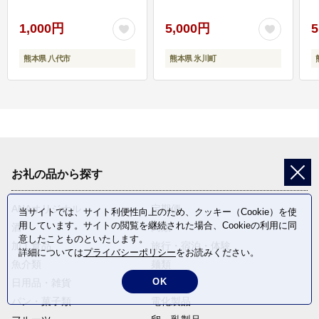
1,000円
5,000円
5
熊本県 八代市
熊本県 氷川町
お礼の品から探す
ANAオリジナル
定期便
当サイトでは、サイト利便性向上のため、クッキー（Cookie）を使
用しています。サイトの閲覧を継続された場合、Cookieの利用に同
酒
肉類
意したことものといたします。
加工食品
旅行・宿泊・体験
詳細については
プライバシーポリシー
をお読みください。
魚介類
麺類
OK
日用品・雑貨
野菜
パン・菓子類
電化製品