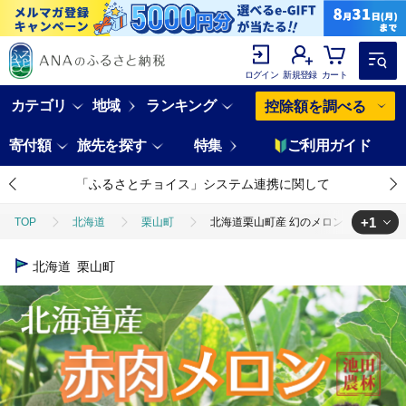
ログイン
新規登録
カート
カテゴリ
地域
ランキング
控除額を調べる
寄付額
旅先を探す
特集
ご利用ガイド
「ふるさとチョイス」システム連携に関して
+1
TOP
北海道
栗山町
北海道栗山町産 幻のメロン 2玉
TOP
フルーツ
メロン
北海道栗山町産 幻のメロン 2玉
北海道
栗山町