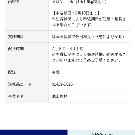
内容量
メロン 2玉（1玉1.6kg程度～）
【申込期日：8月10日まで】
※生育状況により申込期日が短縮・延長さ
れる場合がございます。
賞味期限
冷蔵庫保管で数日程度（状態により変動）
配送時期
7月下旬～8月中旬
※生育状況等により発送時期が前後するこ
とがありますので予めご了承ください。
配送
冷蔵
返礼品コード
01429-D025
事業者名
池田農林