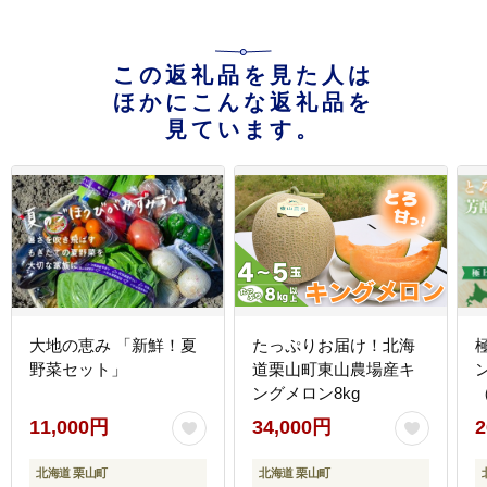
この返礼品を見た人は
ほかにこんな返礼品を
見ています。
大地の恵み 「新鮮！夏
たっぷりお届け！北海
野菜セット」
道栗山町東山農場産キ
ングメロン8kg
（
11,000円
34,000円
2
北海道 栗山町
北海道 栗山町