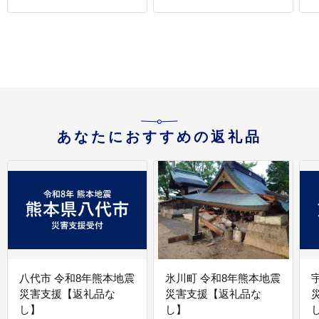
あなたにおすすめの返礼品
八代市 令和8年熊本地震
氷川町 令和8年熊本地震
災害支援【返礼品な
災害支援【返礼品な
し】
し】
し