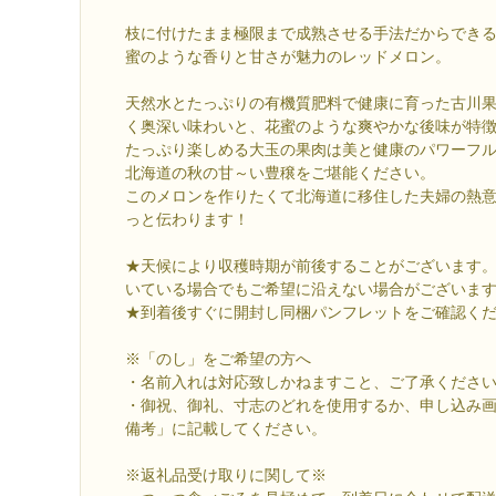
枝に付けたまま極限まで成熟させる手法だからでき
蜜のような香りと甘さが魅力のレッドメロン。
天然水とたっぷりの有機質肥料で健康に育った古川
く奥深い味わいと、花蜜のような爽やかな後味が特
たっぷり楽しめる大玉の果肉は美と健康のパワーフ
北海道の秋の甘～い豊穣をご堪能ください。
このメロンを作りたくて北海道に移住した夫婦の熱
っと伝わります！
★天候により収穫時期が前後することがございます
いている場合でもご希望に沿えない場合がございま
★到着後すぐに開封し同梱パンフレットをご確認く
※「のし」をご希望の方へ
・名前入れは対応致しかねますこと、ご了承くださ
・御祝、御礼、寸志のどれを使用するか、申し込み
備考」に記載してください。
※返礼品受け取りに関して※