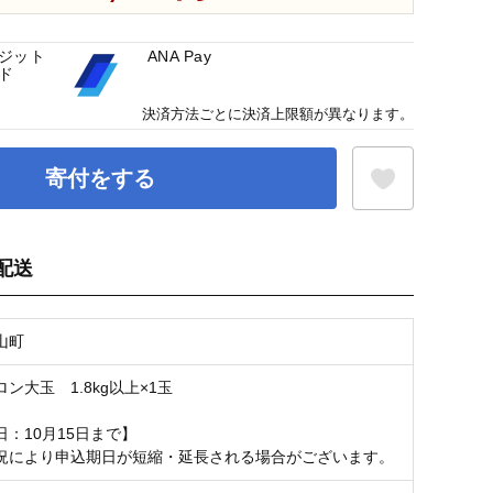
ジット
ANA Pay
ド
決済方法ごとに決済上限額が異なります。
寄付をする
配送
お気に入り登録
山町
ン大玉 1.8kg以上×1玉
：10月15日まで】
況により申込期日が短縮・延長される場合がございます。