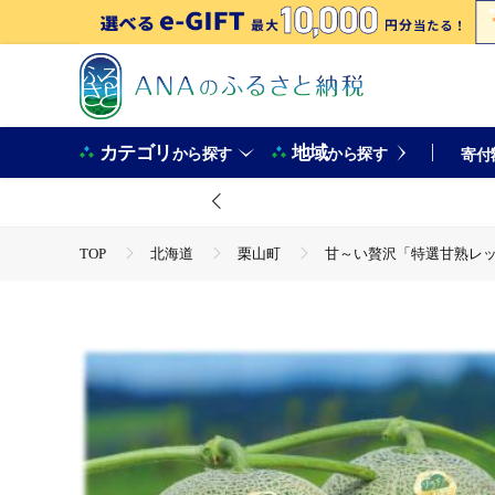
カテゴリ
地域
から探す
から探す
寄付
TOP
北海道
栗山町
甘～い贅沢「特選甘熟レッ
TOP
フルーツ
メロン
甘～い贅沢「特選甘熟レ