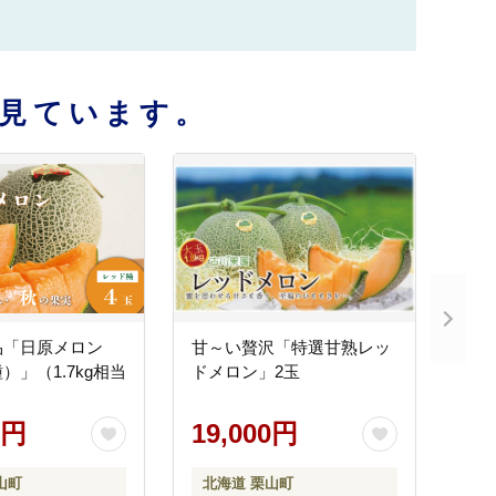
見ています。
品「日原メロン
甘～い贅沢「特選甘熟レッ
）」（1.7kg相当
ドメロン」2玉
0円
19,000円
山町
北海道 栗山町