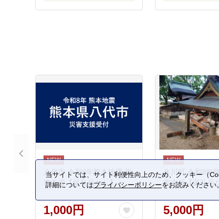
八代市 令和8年熊本地震 災
氷川町 令和8年
当サイトでは、サイト利便性向上のため、クッキー（Coo
害支援【返礼品なし】
害支援【返礼品
詳細については
プライバシーポリシー
をお読みください
1,000円
5,000円