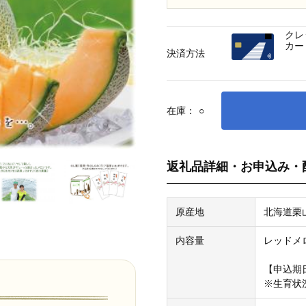
クレ
カー
決済方法
在庫：
○
返礼品詳細・お申込み・
原産地
北海道栗
内容量
レッドメロ
【申込期日
※生育状