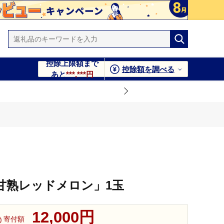
控除上限額まで
控除額を調べる
あと
***,***円
甘熟レッドメロン」1玉
12,000円
寄付額