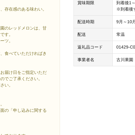
賞味期限
到着後1
※到着後
る、存在感のある味わい。
配送時期
9月～10
果園のレッドメロンは、甘
配送
常温
徴です。
ルーツ。
返礼品コード
01429-C
意、食べていただければき
事業者名
古川果園
。お届け日をご指定いただ
すのでご了承ください。
ださい。
い。
画面の「申し込みに関する