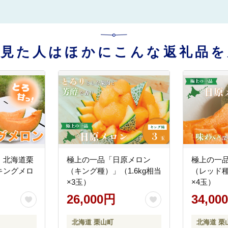
を見た人はほかにこんな返礼品を
！北海道栗
極上の一品「日原メロン
極上の一
キングメロ
（キング種）」（1.6kg相当
（レッド種
×3玉）
×4玉）
26,000円
34,00
北海道 栗山町
北海道 栗