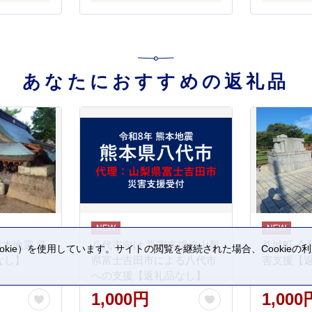
あなたにおすすめの返礼品
熊本地震 災
八代市向け 災害支援※山梨
益城町 令
kie）を使用しています。サイトの閲覧を継続された場合、Cookie
なし】
県富士吉田市による八代市
害支援【
。
への支援【返礼品なし】
1,000円
1,000