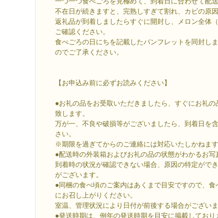
一つ一つ食べごろを見極めて、到着日に合わせて配
不在日が続きますと、完熟しすぎて割れ、カビの原
返礼品が到着しましたらすぐに開封し、メロン全体
ご確認ください。
食べごろの日にちを記載したパンフレットを同封し
のでご了承ください。
【お申込み前に必ずお読みください】
●お礼の品をお受取いただきましたら、すぐにお礼の
致します。
万が一、不良や破損等がございましたら、到着日を含
さい。
※期限を過ぎてからのご連絡には対応いたしかねま
●配送時の外装箱およびお礼の品の状態がわかるお写
到着時の状況が確認できない場合、原因の特定がで
がございます。
●同梱の食べ頃のご案内はあくまで目安ですので、食
にお召し上がりください。
室温、管理状況により日付が前後する場合がござい
●発送時期は、例年の発送時期を目安に掲載しており