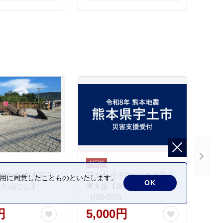
和8年熊本地震 災
宇土市 令和8年熊本地震 災
の利用に同意したことものといたします。
OK
返礼品なし】
害支援【返礼品なし】
_U00-0001
円
5,000円