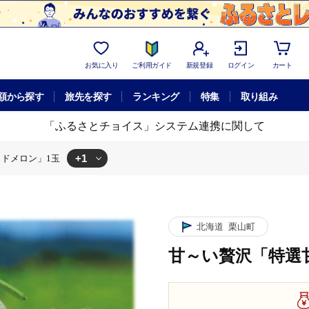
お気に入り
ご利用ガイド
新規登録
ログイン
カート
額から探す
旅先を探す
ランキング
特集
取り組み
「ふるさとチョイス」システム連携に関して
+1
ドメロン」1玉
ッドメロン」1玉
北海道
栗山町
甘～い贅沢「特選