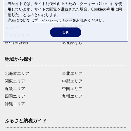
当サイトでは、サイト利便性向上のため、クッキー（Cookie）を使
魚介類
麺類
用しています。サイトの閲覧を継続された場合、Cookieの利用に同
日用品・雑貨
野菜
意したことものといたします。
パン・菓子類
電化製品
詳細については
プライバシーポリシー
をお読みください。
フルーツ
卵・乳製品
OK
ファッション
米・穀物
飲料(酒以外)
返礼品なし
地域から探す
北海道エリア
東北エリア
関東エリア
中部エリア
近畿エリア
中国エリア
四国エリア
九州エリア
沖縄エリア
ふるさと納税ガイド