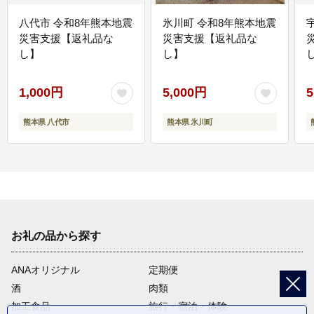
八代市 令和8年熊本地震
氷川町 令和8年熊本地震
災害支援【返礼品な
災害支援【返礼品な
し】
し】
し
1,000円
5,000円
5
熊本県 八代市
熊本県 氷川町
お礼の品から探す
ANAオリジナル
定期便
酒
肉類
加工食品
旅行・宿泊・体験