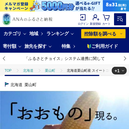
ログイン
新規登録
カート
カテゴリ
地域
ランキング
控除額を調べる
寄付額
旅先を探す
特集
ご利用ガイド
「ふるさとチョイス」システム連携に関して
+1
TOP
北海道
栗山町
北海道栗山町産 スイートコーンその名
TOP
野菜
とうもろこし
北海道栗山町産 スイートコーンそ
北海道
栗山町