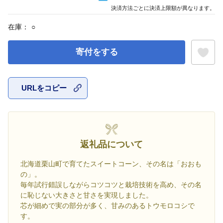
決済方法ごとに決済上限額が異なります。
在庫：
○
寄付をする
URLをコピー
お気に入
返礼品について
北海道栗山町で育てたスイートコーン、その名は「おおも
の」。
毎年試行錯誤しながらコツコツと栽培技術を高め、その名
に恥じない大きさと甘さを実現しました。
芯が細めで実の部分が多く、甘みのあるトウモロコシで
す。