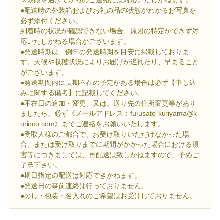
●配送時の外装箱およびお礼の品の状態がわかるお写真を
必ず添付ください。
到着時の状況が確認できない場合、原因の特定ができず対
応いたしかねる場合がございます。
●発送時期は、例年の発送時期を目安に掲載しておりま
す。天候や収穫状況によりお届けが遅れたり、早まること
がございます。
●発送期間内に長期不在の予定がある場合は必ず【申し込
みに関する備考】に記載してください。
●不在日の追加・変更、又は、送り先の住所変更等があり
ましたら、必ず《メールアドレス：furusato-kuriyama@k
urioco.com》までご連絡をお願いいたします。
●受取人様のご都合で、お受け取りいただけなかった場
合、または受け取りまでに期間がかかった場合における損
害等につきましては、再配送は致しかねますので、予めご
了承下さい。
●期日指定の配送は対応できかねます。
●発送日の事前連絡は行っておりません。
●のし・包装・名入れのご希望はお受けしておりません。