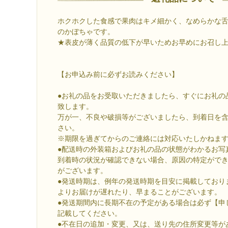
ホクホクした食感で果肉はキメ細かく、なめらかな
のかぼちゃです。
★表皮が薄く品質の低下が早いためお早めにお召し
【お申込み前に必ずお読みください】
●お礼の品をお受取いただきましたら、すぐにお礼の
致します。
万が一、不良や破損等がございましたら、到着日を含
さい。
※期限を過ぎてからのご連絡には対応いたしかねま
●配送時の外装箱およびお礼の品の状態がわかるお写
到着時の状況が確認できない場合、原因の特定がで
がございます。
●発送時期は、例年の発送時期を目安に掲載しており
よりお届けが遅れたり、早まることがございます。
●発送期間内に長期不在の予定がある場合は必ず【申
記載してください。
●不在日の追加・変更、又は、送り先の住所変更等が