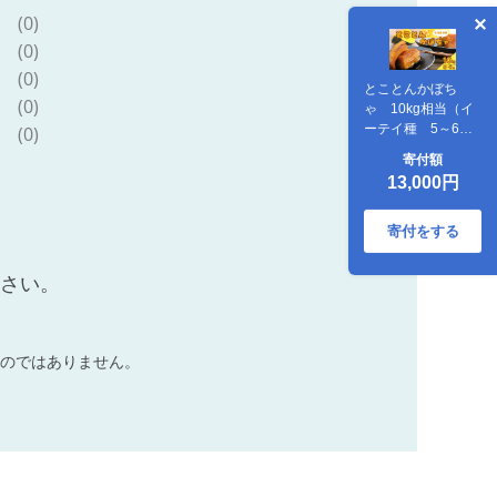
(0)
(0)
(0)
とことんかぼち
(0)
ゃ 10kg相当（イ
ーテイ種 5～6玉
(0)
入）
寄付額
13,000円
寄付をする
ださい。
のではありません。