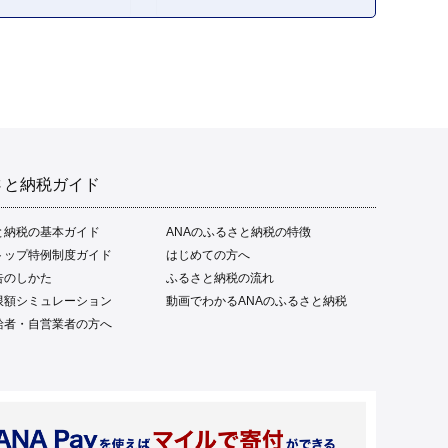
フト 贈答品 人気 返礼品 ふ
るさと納税 魚介類 高知県
産 土佐名物 高知県 高評価
食卓 ご飯のお供 父の日 ギ
フト プレゼント[1669]
さと納税ガイド
と納税の基本ガイド
ANAのふるさと納税の特徴
トップ特例制度ガイド
はじめての方へ
告のしかた
ふるさと納税の流れ
限額シミュレーション
動画でわかるANAのふるさと納税
給者・自営業者の方へ