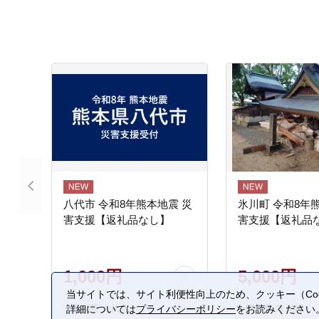
八代市 令和8年熊本地震 災
氷川町 令和8年
害支援【返礼品なし】
害支援【返礼品
1,000円
5,000円
当サイトでは、サイト利便性向上のため、クッキー（Coo
熊本県 八代市
熊本県 氷川町
詳細については
プライバシーポリシー
をお読みください