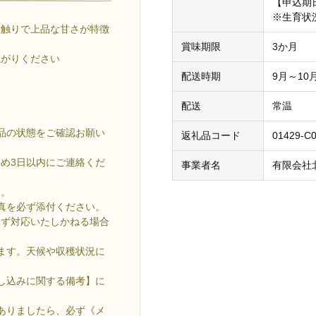
【申込期
※生育状
舌触りで上品な甘さが特徴
賞味期限
3か月
上がりください
配送時期
9月～10
配送
常温
品の状態をご確認お願い
返礼品コード
01429-C
め3日以内にご連絡くだ
事業者名
有限会社
す。
真を必ず添付ください。
きず対応いたしかねる場合
ます。天候や収穫状況に
し込みに関する備考】に
ありましたら、必ず《メ