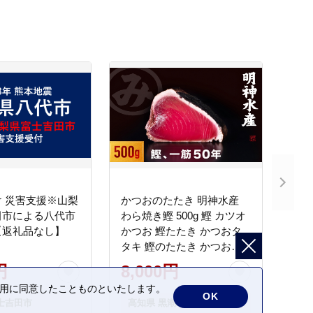
 災害支援※山梨
かつおのたたき 明神水産
田市による八代市
わら焼き鰹 500g 鰹 カツオ
【返礼品なし】
かつお 鰹たたき かつおタ
タキ 鰹のたたき かつおの
タタキ 藁焼き わら焼き 魚
円
8,000円
さかな 海鮮 刺身 お刺身 冷
の利用に同意したことものといたします。
凍 ご家庭用 グルメ 特産品
OK
士吉田市
高知県 黒潮町
ご当地 本場 高知 黒潮町 ギ