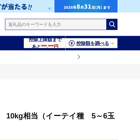
控除上限額まで
控除額を調べる
あと
***,***円
10kg相当（イーテイ種 5～6玉