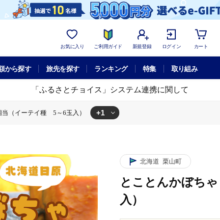
お気に入り
ご利用ガイド
新規登録
ログイン
カート
額から探す
旅先を探す
ランキング
特集
取り組み
「ふるさとチョイス」システム連携に関して
+1
相当（イーテイ種 5～6玉入）
g相当（イーテイ種 5～6玉入）
北海道
栗山町
とことんかぼちゃ 
入）