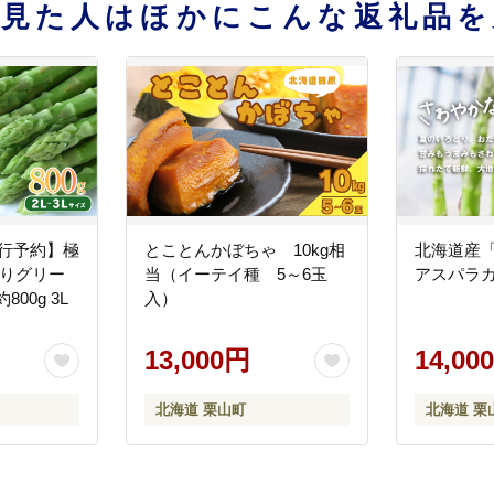
を見た人はほかにこんな返礼品を
先行予約】極
とことんかぼちゃ 10kg相
北海道産
採りグリー
当（イーテイ種 5～6玉
アスパラガス
00g 3L
入）
13,000円
14,00
北海道 栗山町
北海道 栗