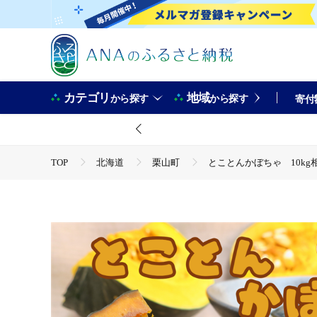
カテゴリ
地域
から探す
から探す
寄付
TOP
北海道
栗山町
とことんかぼちゃ 10kg
TOP
野菜
ほかの野菜
とことんかぼちゃ 10k