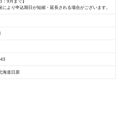
日：9月まで】
況により申込期日が短縮・延長される場合がございます。
月
043
北海道日原