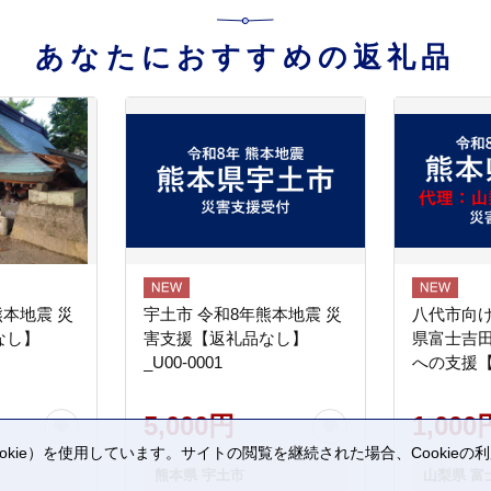
あなたにおすすめの返礼品
熊本地震 災
宇土市 令和8年熊本地震 災
八代市向け
なし】
害支援【返礼品なし】
県富士吉
_U00-0001
への支援
5,000円
1,000
kie）を使用しています。サイトの閲覧を継続された場合、Cookie
熊本県 宇土市
山梨県 富
。