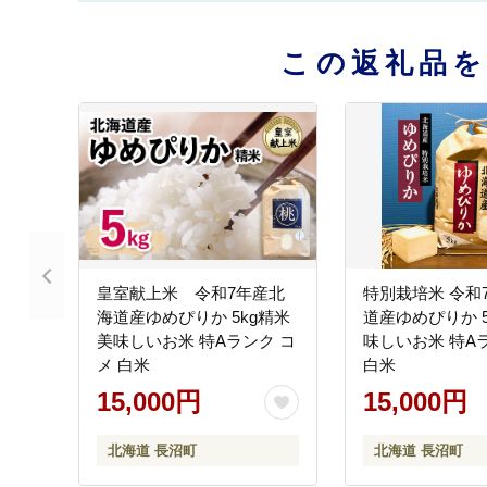
この返礼品
皇室献上米 令和7年産北
特別栽培米 令和
海道産ゆめぴりか 5kg精米
道産ゆめぴりか 5
美味しいお米 特Aランク コ
味しいお米 特Aラン
メ 白米
白米
15,000円
15,000円
北海道 長沼町
北海道 長沼町