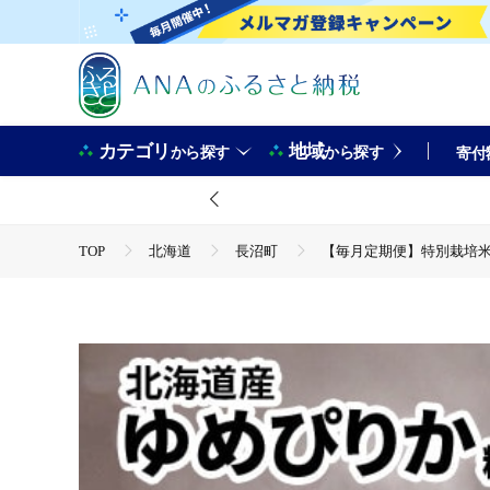
カテゴリ
地域
から探す
から探す
寄付
TOP
北海道
長沼町
【毎月定期便】特別栽培米 
TOP
米・穀物
米
精米
【毎月定期便】特
TOP
米・穀物
米
ゆめぴりか
【毎月定期
TOP
定期便
【毎月定期便】特別栽培米 北海道産ゆめぴ