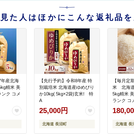
を見た人はほかにこんな返礼品を
7年産北海
【先行予約】令和8年産 特
【毎月定
kg精米 美
別栽培米 北海道産ゆめぴり
米 北海
ク コメ
か10kg( 5kg×2袋)玄米! 特
5kg精米 
A
ランク
25,000円
180,0
北海道 長沼町
北海道 長