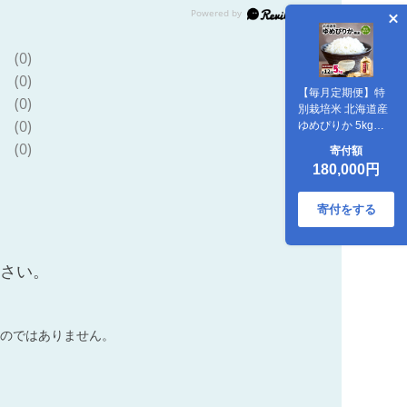
(0)
(0)
【毎月定期便】特
(0)
別栽培米 北海道産
(0)
ゆめぴりか 5kg精
米 美味しいお米 特
(0)
寄付額
Aランク コメ全12
180,000円
回
寄付をする
ださい。
のではありません。