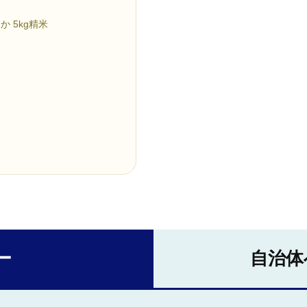
 5kg精米
ー
自治体