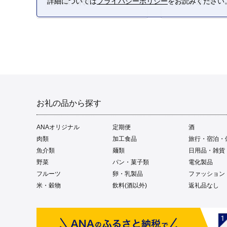
詳細については
プライバシーポリシー
をお読みください
熊本県 八代市
熊本県 氷川町
お礼の品から探す
ANAオリジナル
定期便
酒
肉類
加工食品
旅行・宿泊・
魚介類
麺類
日用品・雑貨
野菜
パン・菓子類
電化製品
フルーツ
卵・乳製品
ファッション
米・穀物
飲料(酒以外)
返礼品なし