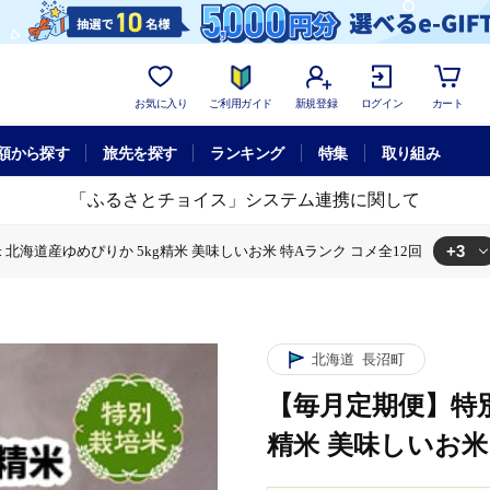
お気に入り
ご利用ガイド
新規登録
ログイン
カート
額から探す
旅先を探す
ランキング
特集
取り組み
「ふるさとチョイス」システム連携に関して
+3
北海道産ゆめぴりか 5kg精米 美味しいお米 特Aランク コメ全12回
別栽培米 北海道産ゆめぴりか 5kg精米 美味しいお米 特Aランク コメ全12回
便】特別栽培米 北海道産ゆめぴりか 5kg精米 美味しいお米 特Aランク コメ全
りか 5kg精米 美味しいお米 特Aランク コメ全12回
北海道
長沼町
【毎月定期便】特別
精米 美味しいお米