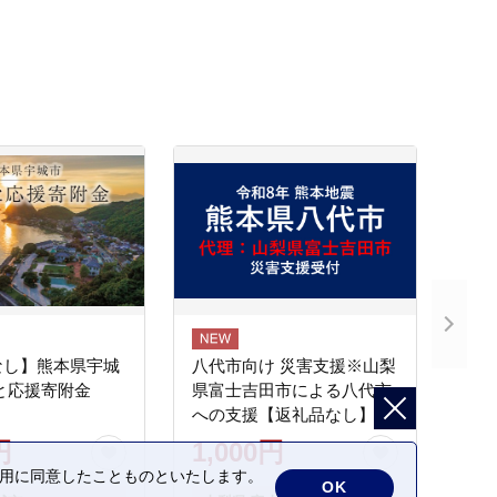
なし】熊本県宇城
八代市向け 災害支援※山梨
と応援寄附金
県富士吉田市による八代市
への支援【返礼品なし】
円
1,000円
の利用に同意したことものといたします。
OK