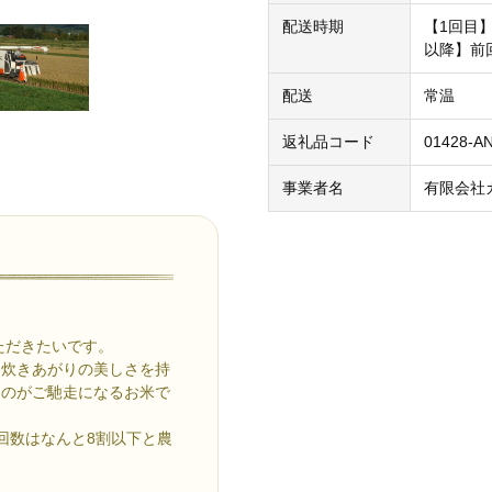
配送時期
【1回目
以降】前
配送
常温
返礼品コード
01428-A
事業者名
有限会社
ただきたいです。
な炊きあがりの美しさを持
ものがご馳走になるお米で
回数はなんと8割以下と農