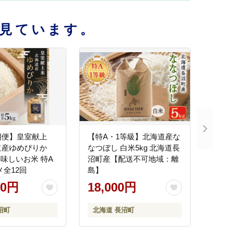
見ています。
期便】皇室献上
【特A・1等級】北海道産な
道産ゆめぴりか
なつぼし 白米5kg 北海道長
美味しいお米 特A
沼町産【配送不可地域：離
 コメ全12回
島】
00円
18,000円
沼町
北海道 長沼町