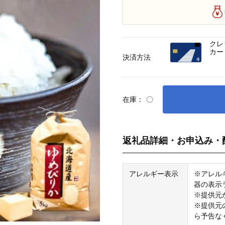
クレ
カー
決済方法
在庫：
〇
返礼品詳細・お申込み・
アレルギー表示
※アレル
器の表示
※提供元
※提供元
ら予告な