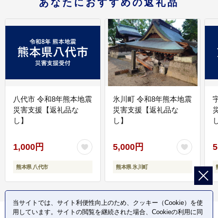
あなたにおすすめの返礼品
八代市 令和8年熊本地震
氷川町 令和8年熊本地震
災害支援【返礼品な
災害支援【返礼品な
し】
し】
し
1,000円
5,000円
5
熊本県 八代市
熊本県 氷川町
当サイトでは、サイト利便性向上のため、クッキー（Cookie）を使
用しています。サイトの閲覧を継続された場合、Cookieの利用に同