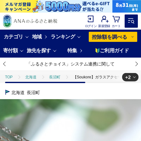
ログイン
新規登録
カート
カテゴリ
地域
ランキング
控除額を調べる
寄付額
旅先を探す
特集
ご利用ガイド
「ふるさとチョイス」システム連携に関して
+2
TOP
北海道
長沼町
【Soukore】ガラスアクセサリー・ラ
TOP
ファッション
【Soukore】ガラスアクセサリー・ラベンダ
北海道
長沼町
TOP
ファッション
アクセサリー
【Soukore】ガラスア