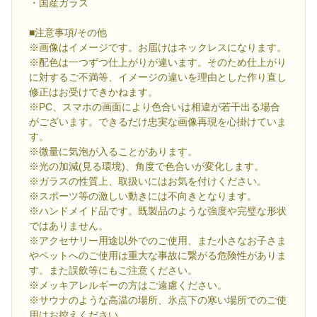
・国産ガラス
■注意事項/その他
※画像はイメージです。お届けはネックレスになります。
※配色は一つずつ仕上がりが違います。そのため仕上がり
に対するご不満等、イメージの違いを理由とした作り直し
修正はお受けできかねます。
※PC、スマホの画面により色合いは相違が若干出る場合
がございます。できるだけ忠実な画像再現を心掛けていま
す。
※微量に気泡が入ることがあります。
※光の加減(見る環境)、角度で色合いが変化します。
※ガラスの性質上、取扱いにはお気を付けください。
※スポーツ等の激しい動きには不向きとなります。
※ハンドメイド品です。既製品のような強度や完璧な形状
ではありません。
※アクセサリー用途以外でのご使用、また小さなお子さま
やペットへのご使用は重大な事故に繋がる危険性がありま
す。また誤飲等にもご注意ください。
※メッキアレルギーの方はご遠慮ください。
※サウナのような高温の場所、氷点下の寒い場所でのご使
用はお控えください。