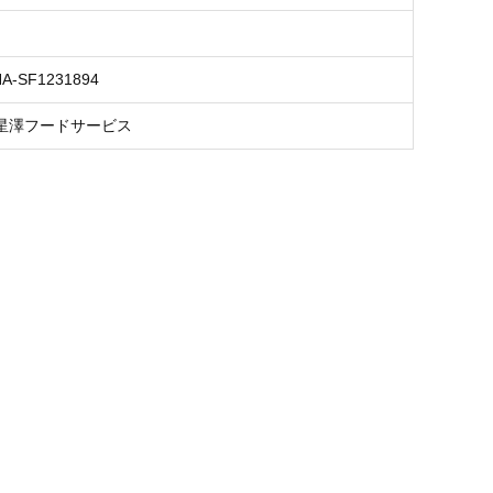
NA-SF1231894
星澤フードサービス