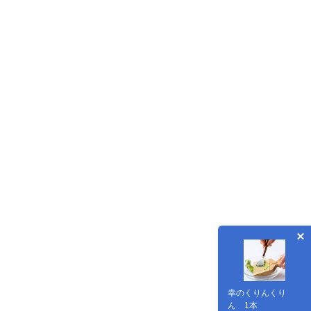
幸のくりんくり
ん 1本