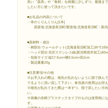
良い『器具』や『食材』を綺麗に少しずつ、最後ま
したい方に使って頂きたいです。
■お礼品の内容について
・幸のくりんくりん[1本]
原産地:北海道長沼町/製造地:北海道長沼町・新潟
■原材料・成分
・柄部分:ウォールナット(北海道長沼町加工)外寸165
・ヘッド部分:光沢ステンレス線(新潟県燕市加工)40
・包装サイズ:縦17.5cm×横6.5cm×高2cm
・製品重量20g
■注意事項/その他
※お手入れの際は、穂先が乱れないように指で挟ん
でるように洗い流して下さい。食洗器の使用はお控
※穂先が乱れてきた際は一本ずつ、指で戻したい方
い。
※画像の赤柄プラスチックタイプのものは使用例に
す。
※画像はイメージです。