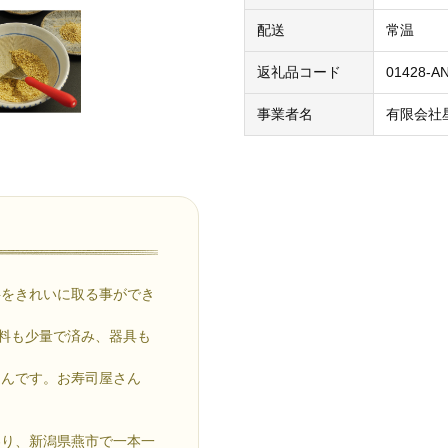
配送
常温
返礼品コード
01428-A
事業者名
有限会社
料をきれいに取る事ができ
材料も少量で済み、器具も
りんです。お寿司屋さん
わり、新潟県燕市で一本一