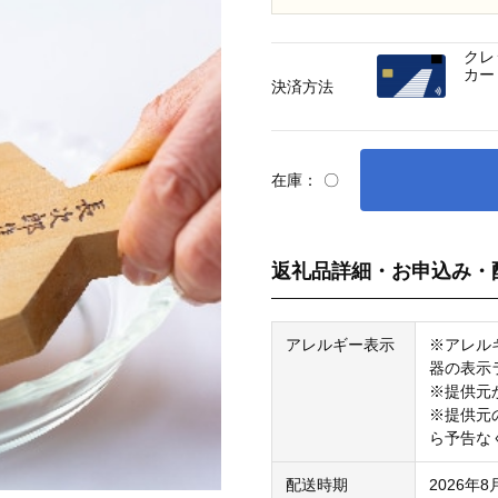
クレ
カー
決済方法
在庫：
〇
返礼品詳細・お申込み・
アレルギー表示
※アレル
器の表示
※提供元
※提供元
ら予告な
配送時期
2026年