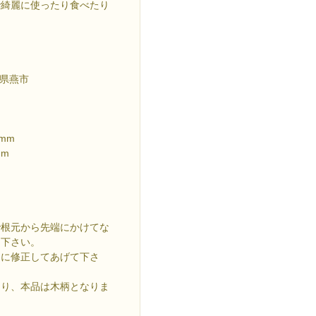
で綺麗に使ったり食べたり
県燕市
mm
mm
で根元から先端にかけてな
え下さい。
向に修正してあげて下さ
なり、本品は木柄となりま