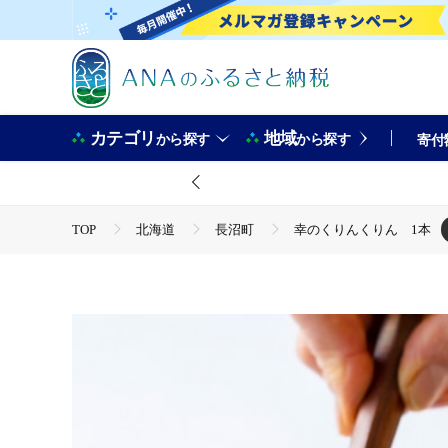
カテゴリ
地域
から探す
から探す
寄付
TOP
北海道
長沼町
幸のくりんくりん 1本
TOP
日用品・雑貨
幸のくりんくりん 1本
TOP
日用品・雑貨
キッチン用品
幸のくりんく