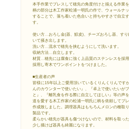
本手作業でプレスして穂先の角度付けと揃える作業
柄の部分は木工作家松浦一明氏の作で、ウォールナッ
することで、落ち着いた色合いと持ちやすさで自立
す。
使い方…おろし金(器、鮫皮)、チーズおろし器、す
いて掻き出します。
洗い方…流水で穂先を挟むようにして洗います。
収納方法…自立します。
材質…穂先には腐食に強く上品質のステンレスを採
採用し寄木でワンポイントをつけました。
■生産者の声
皆様に15年以上ご愛用頂いているくりんくりんです
んのカウンターで使いたい』、『卓上で使いたいが
と』、『離乳食を作る際に自立してほしい』等の声
道を愛する木工作家の松浦一明氏に柄を依頼してプ
作成致しました。調理器具はもちろんメロンの種取
製品です。
柔らかい穂先が器具も傷つけないので、材料を取っ
少し掻けば器具も綺麗になります。