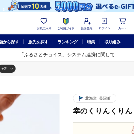
お気に入り
ご利用ガイド
新規登録
ログイン
カート
額から探す
旅先を探す
ランキング
特集
取り組み
「ふるさとチョイス」システム連携に関して
+2
りん 1本
北海道
長沼町
幸のくりんくりん