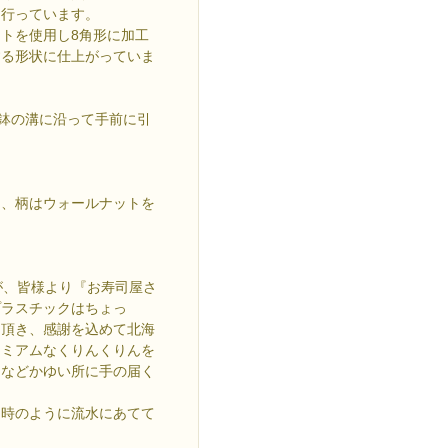
を行っています。
トを使用し8角形に加工
する形状に仕上がっていま
り鉢の溝に沿って手前に引
用、柄はウォールナットを
が、皆様より『お寿司屋さ
プラスチックはちょっ
を頂き、感謝を込めて北海
レミアムなくりんくりんを
りなどかゆい所に手の届く
た時のように流水にあてて