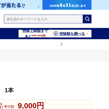
控除上限額まで
控除額を調べる
あと
***,***円
 1本
9,000円
寄付額