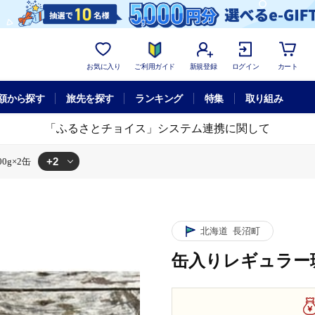
お気に入り
ご利用ガイド
新規登録
ログイン
カート
額から探す
旅先を探す
ランキング
特集
取り組み
「ふるさとチョイス」システム連携に関して
+2
g×2缶
2缶
ー
缶入りレギュラー珈琲豆200g×2缶
北海道
長沼町
缶入りレギュラー珈