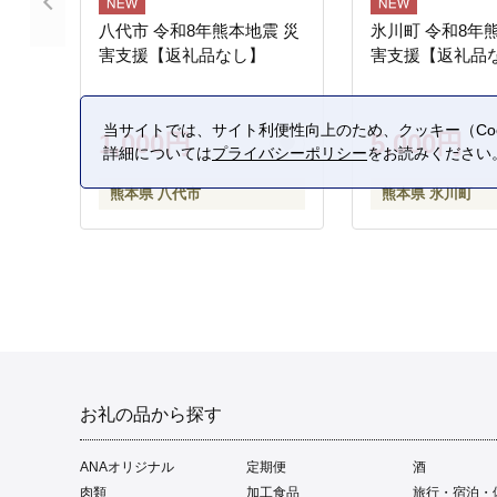
八代市 令和8年熊本地震 災
氷川町 令和8年
害支援【返礼品なし】
害支援【返礼品
当サイトでは、サイト利便性向上のため、クッキー（Coo
1,000円
5,000円
詳細については
プライバシーポリシー
をお読みください
熊本県 八代市
熊本県 氷川町
お礼の品から探す
ANAオリジナル
定期便
酒
肉類
加工食品
旅行・宿泊・