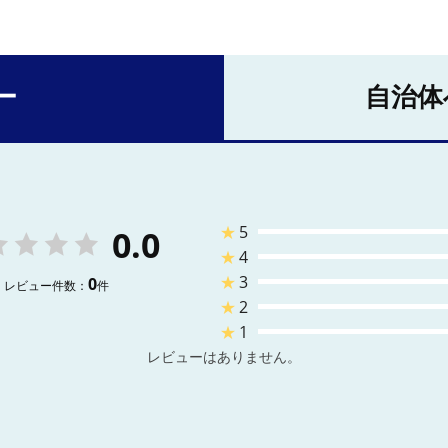
ー
自治体
★
5
0.0
★
4
★
3
0
レビュー件数：
件
★
2
★
1
レビューはありません。