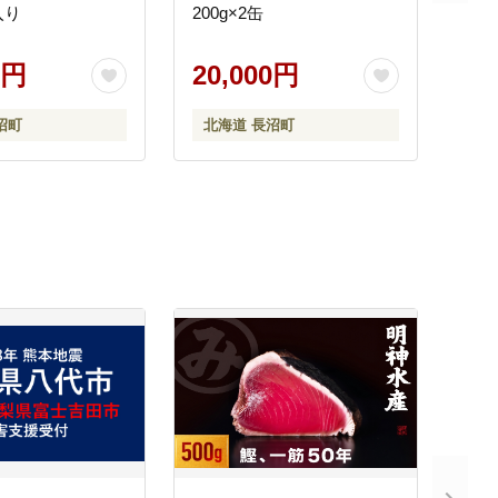
入り
200g×2缶
0円
20,000円
沼町
北海道 長沼町