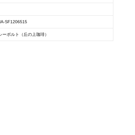
NA-SF1206515
シーボルト（丘の上珈琲）