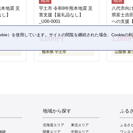
熊本地震 災
宇土市 令和8年熊本地震 災
八代市向け
なし】
害支援【返礼品なし】
県富士吉
_U00-0001
への支援
kie）を使用しています。サイトの閲覧を継続された場合、Cookie
5,000円
1,000
。
熊本県 宇土市
山梨県 富
地域から探す
ふる
北海道エリア
東北エリア
ふるさ
体験
関東エリア
中部エリア
ワンス