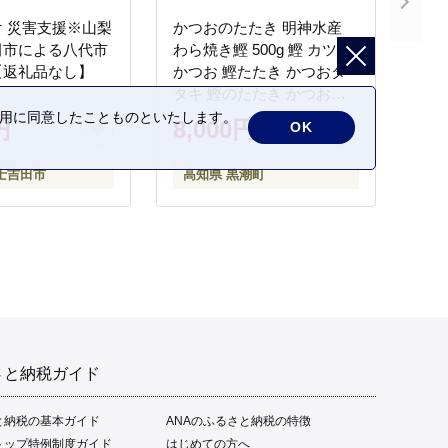
 災害支援※山梨
かつおのたたき 明神水産
田市による八代市
わら焼き鰹 500g 鰹 カツオ
【返礼品なし】
かつお 鰹たたき かつおタ
タキ 鰹のたたき かつおの
タタキ 藁焼き わら焼き 魚
の利用に同意したことものといたします。
円
8,000円
OK
さかな 海鮮 刺身 お刺身 冷
凍 ご家庭用 グルメ 特産品
士吉田市
高知県 黒潮町
ご当地 本場 高知 黒潮町 ギ
フト 贈答品 人気 返礼品 ふ
るさと納税 魚介類 高知県
産 土佐名物 高知県 高評価
食卓 ご飯のお供 父の日 ギ
フト プレゼント[1669]
さと納税ガイド
と納税の基本ガイド
ANAのふるさと納税の特徴
トップ特例制度ガイド
はじめての方へ