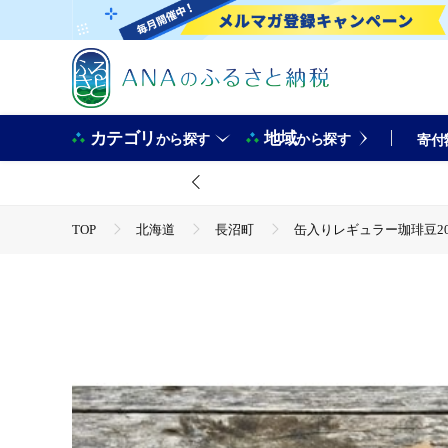
カテゴリ
地域
から探す
から探す
寄付
TOP
北海道
長沼町
缶入りレギュラー珈琲豆200
TOP
飲料（酒以外）
缶入りレギュラー珈琲豆200g×
TOP
飲料（酒以外）
ソフトドリンク
コーヒ