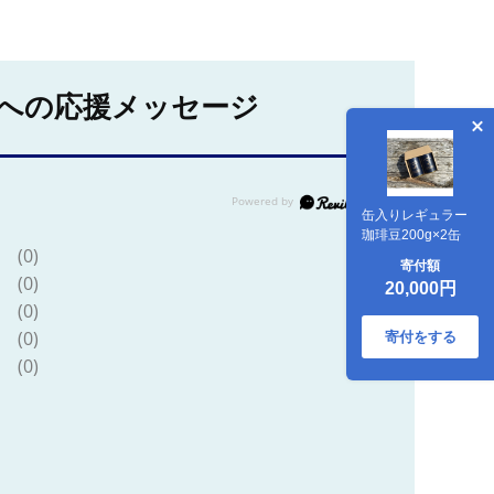
への応援メッセージ
缶入りレギュラー
珈琲豆200g×2缶
(0)
寄付額
(0)
20,000円
(0)
(0)
寄付をする
(0)