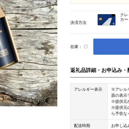
クレ
カー
決済方法
在庫：
〇
返礼品詳細・お申込み・
アレルギー表示
※アレル
器の表示
※提供元
※提供元
ら予告な
配送時期
お申し込