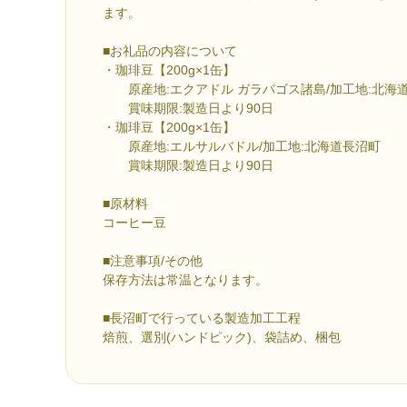
ます。
■お礼品の内容について
・珈琲豆【200g×1缶】
原産地:エクアドル ガラパゴス諸島/加工地:北海
賞味期限:製造日より90日
・珈琲豆【200g×1缶】
原産地:エルサルバドル/加工地:北海道長沼町
賞味期限:製造日より90日
■原材料
コーヒー豆
■注意事項/その他
保存方法は常温となります。
■長沼町で行っている製造加工工程
焙煎、選別(ハンドピック)、袋詰め、梱包