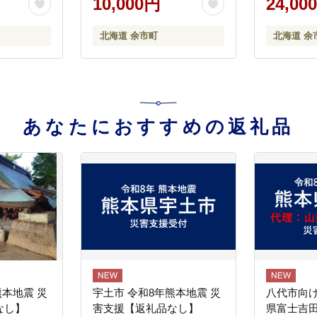
10,000円
24,00
卵 肴 珍味 日本酒 ウイスキ
ー パスタ お中元 お歳暮 正
北海道 余市町
北海道 余
月 産地直送 お取り寄せ
_Y122-0010
あなたにおすすめの返礼品
熊本地震 災
宇土市 令和8年熊本地震 災
八代市向け
なし】
害支援【返礼品なし】
県富士吉