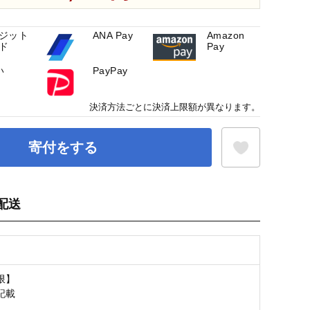
ジット
ANA Pay
Amazon
ド
Pay
い
PayPay
決済方法ごとに決済上限額が異なります。
寄付をする
配送
お気に入り登録
限】
記載