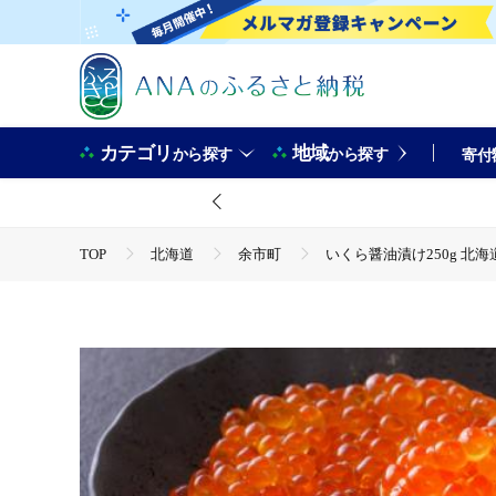
カテゴリ
地域
から探す
から探す
寄付
TOP
北海道
余市町
いくら醤油漬け250g 北海
TOP
魚介類
いくら醤油漬け250g 北海道産
TOP
魚介類
うに・いくら・魚卵
いくら醤油漬
TOP
魚介類
うに・いくら・魚卵
いくら