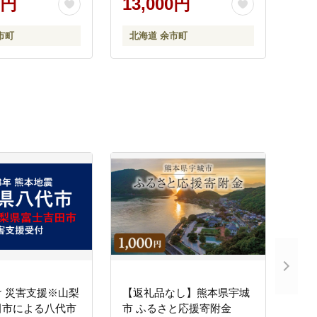
0円
13,000円
市町
北海道 余市町
 災害支援※山梨
【返礼品なし】熊本県宇城
田市による八代市
市 ふるさと応援寄附金