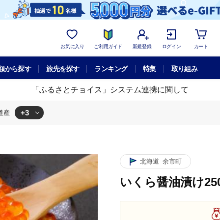
お気に入り
ご利用ガイド
新規登録
ログイン
カート
額から探す
旅先を探す
ランキング
特集
取り組み
「ふるさとチョイス」システム連携に関して
+3
道産
け250g 北海道産
いくら醤油漬け250g 北海道産
北海道
余市町
いくら醤油漬け25