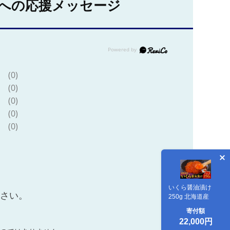
への応援メッセージ
(0)
(0)
(0)
(0)
(0)
いくら醤油漬け
ださい。
250g 北海道産
寄付額
22,000円