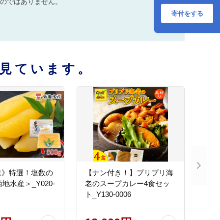
のではありません。
寄付をする
見ています。
産》特選！塩数の
【ナン付き！】プリプリ海
菊地水産＞_Y020-
老のスープカレー4食セッ
ト_Y130-0006