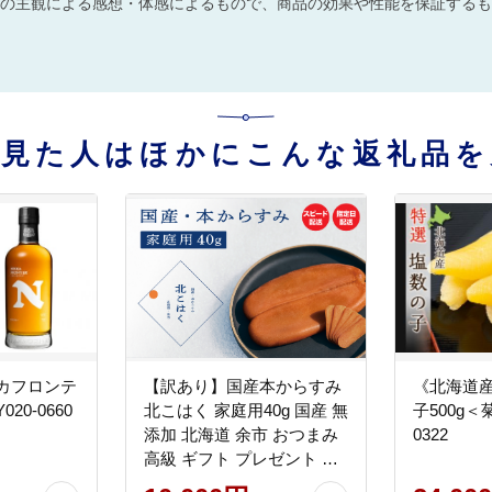
の主観による感想・体感によるもので、商品の効果や性能を保証するも
を見た人はほかにこんな返礼品を
カフロンテ
【訳あり】国産本からすみ
《北海道
020-0660
北こはく 家庭用40g 国産 無
子500g＜
添加 北海道 余市 おつまみ
0322
高級 ギフト プレゼント カ
ラスミ 唐墨 ボッタルガ 魚