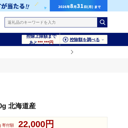
控除上限額まで
控除額を調べる
あと
***,***円
0g 北海道産
22,000円
寄付額