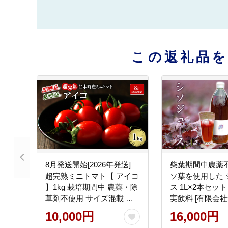
この返礼品
8月発送開始[2026年発送]
柴葉期間中農薬
超完熟ミニトマト【 アイコ
ソ葉を使用した 
】1kg 栽培期間中 農薬・除
ス 1L×2本セット
草剤不使用 サイズ混載 ト
実飲料 [有限会
マト ミニトマト 野菜 北海
農産]
10,000円
16,000円
道 仁木町 [アイコファーム]