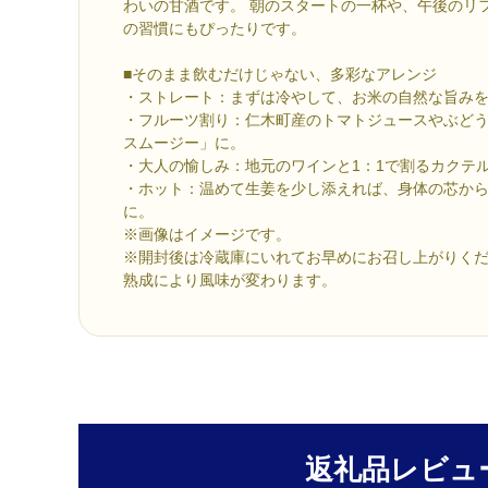
わいの甘酒です。 朝のスタートの一杯や、午後のリ
の習慣にもぴったりです。
■そのまま飲むだけじゃない、多彩なアレンジ
・ストレート：まずは冷やして、お米の自然な旨み
・フルーツ割り：仁木町産のトマトジュースやぶど
スムージー」に。
・大人の愉しみ：地元のワインと1：1で割るカクテ
・ホット：温めて生姜を少し添えれば、身体の芯から
に。
※画像はイメージです。
※開封後は冷蔵庫にいれてお早めにお召し上がりく
熟成により風味が変わります。
返礼品レビュ