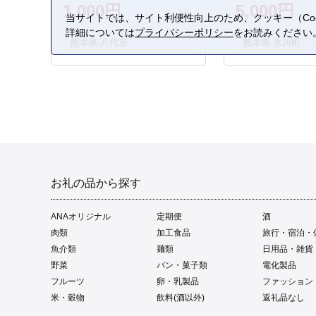
1,000円
5,000円
当サイトでは、サイト利便性向上のため、クッキー（Coo
詳細については
プライバシーポリシー
をお読みください
熊本県 八代市
熊本県 氷川町
お礼の品から探す
ANAオリジナル
定期便
酒
肉類
加工食品
旅行・宿泊・
魚介類
麺類
日用品・雑貨
野菜
パン・菓子類
電化製品
フルーツ
卵・乳製品
ファッション
米・穀物
飲料(酒以外)
返礼品なし