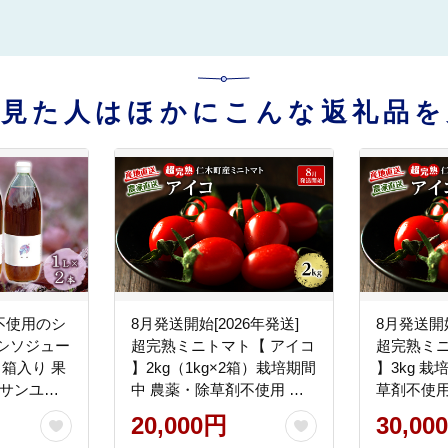
を見た人はほかにこんな返礼品を
不使用のシ
8月発送開始[2026年発送]
8月発送開始
シソジュー
超完熟ミニトマト【 アイコ
超完熟ミニ
 箱入り 果
】2kg（1kg×2箱）栽培期間
】3kg 
社サンユー
中 農薬・除草剤不使用 サ
草剤不使用
イズ混載 トマト ミニトマ
マト ミニ
20,000円
30,00
ト 野菜 北海道 仁木町 [アイ
道 仁木町