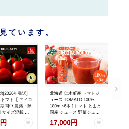
見ています。
[2026年発送]
北海道 仁木町産 トマトジ
トマト【 アイコ
ュース TOMATO 100%
栽培期間中 農薬・除
180ml×6本 [ トマト とまと
 サイズ混載 ト
国産 ジュース 野菜ジュー
トマト 野菜 北海
ス 贈答 ギフト箱 ストレー
0円
17,000円
 [アイコファーム]
ト ]