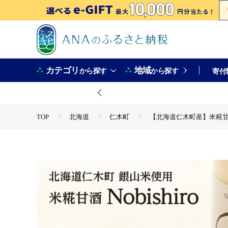
カテゴリ
地域
から探す
から探す
寄付
TOP
北海道
仁木町
【北海道仁木町産】米糀甘酒 N
TOP
飲料（酒以外）
【北海道仁木町産】米糀甘酒 Nobi