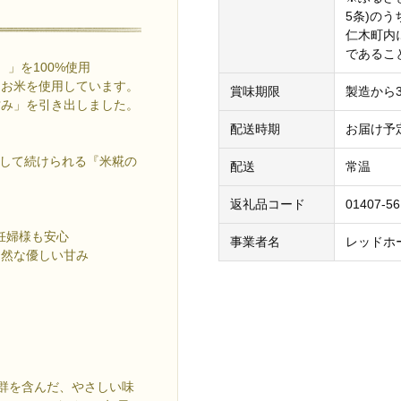
5条)の
仁木町内
であるこ
」を100%使用
なお米を使用しています。
賞味期限
製造から3
甘み」を引き出しました。
配送時期
お届け予定
安心して続けられる『米糀の
配送
常温
返礼品コード
01407-5
妊婦様も安心
事業者名
レッドホ
自然な優しい甘み
群を含んだ、やさしい味