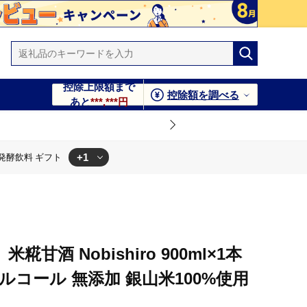
控除上限額まで
控除額を調べる
あと
***,***円
+1
 発酵飲料 ギフト
酵飲料 ギフト
甘酒 Nobishiro 900ml×1本
ルコール 無添加 銀山米100%使用