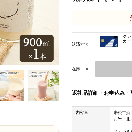
クレ
カー
決済方法
在庫：
×
返礼品詳細・お申込み・
内容量
米糀甘酒 9
お米：北
※ふるさ