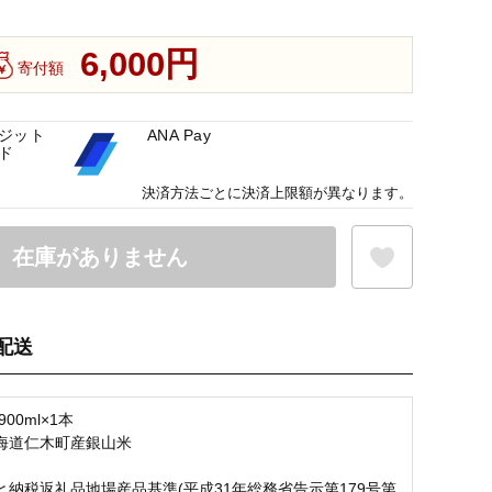
6,000円
寄付額
ジット
ANA Pay
ド
決済方法ごとに決済上限額が異なります。
在庫がありません
配送
お気に入り登録
00ml×1本
海道仁木町産銀山米
と納税返礼品地場産品基準(平成31年総務省告示第179号第