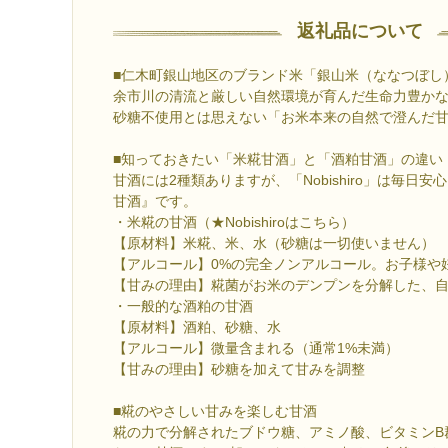
返礼品について
■仁木町銀山地区のブランド米「銀山米（ななつぼし）
余市川の清流と厳しい自然環境が育んだ生命力豊か
砂糖不使用とは思えない「お米本来の自然で澄んだ
■知っておきたい「米糀甘酒」と「酒粕甘酒」の違い
甘酒には2種類ありますが、「Nobishiro」は毎日
甘酒』です。
・米糀の甘酒（★Nobishiroはこちら）
【原材料】米糀、米、水（砂糖は一切使いません）
【アルコール】0%の完全ノンアルコール。お子様や
【甘みの理由】糀菌がお米のデンプンを分解した、
・一般的な酒粕の甘酒
【原材料】酒粕、砂糖、水
【アルコール】微量含まれる（通常1%未満）
【甘みの理由】砂糖を加えて甘みを調整
■糀のやさしい甘みを楽しむ甘酒
糀の力で分解されたブドウ糖、アミノ酸、ビタミンB