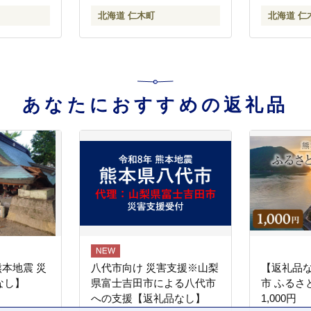
コファーム]
北海道 仁木町
北海道 仁
あなたにおすすめの返礼品
熊本地震 災
八代市向け 災害支援※山梨
【返礼品
なし】
県富士吉田市による八代市
市 ふるさ
への支援【返礼品なし】
1,000円