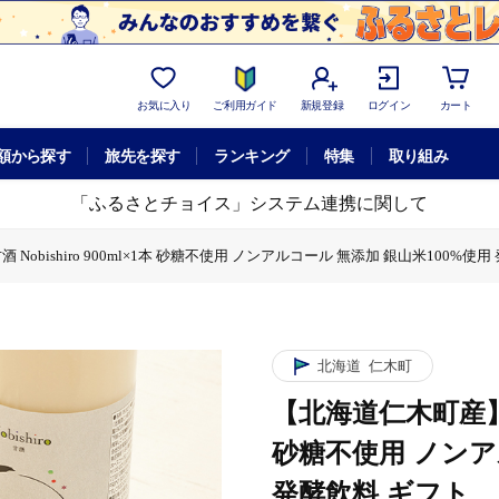
お気に入り
ご利用ガイド
新規登録
ログイン
カート
額から探す
旅先を探す
ランキング
特集
取り組み
「ふるさとチョイス」システム連携に関して
obishiro 900ml×1本 砂糖不使用 ノンアルコール 無添加 銀山米100%使用
shiro 900ml×1本 砂糖不使用 ノンアルコール 無添加 銀山米100%使用 発
北海道
仁木町
【北海道仁木町産】米糀
砂糖不使用 ノンア
発酵飲料 ギフト