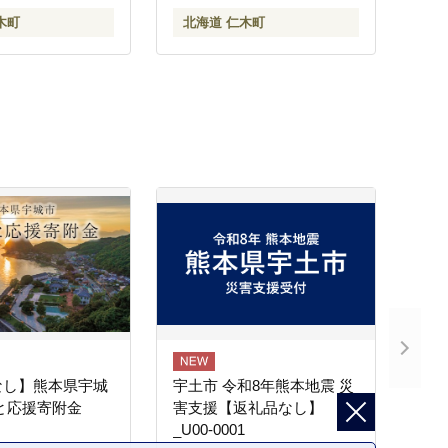
木町
北海道 仁木町
なし】熊本県宇城
宇土市 令和8年熊本地震 災
と応援寄附金
害支援【返礼品なし】
_U00-0001