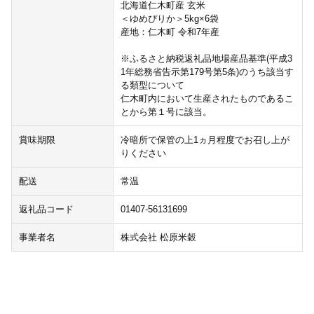
北海道仁木町産 玄米
＜ゆめぴりか＞5kg×6袋
産地：仁木町 令和7年産
※ふるさと納税返礼品地場産品基準(平成3
1年総務省告示第179号第5条)のうち該当す
る類型について
仁木町内において生産されたものであるこ
とから第１号に該当。
賞味期限
冷暗所で保管の上1ヵ月程度でお召し上が
りください
配送
常温
返礼品コード
01407-56131699
事業者名
株式会社 松原米穀