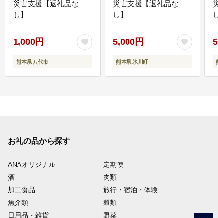
災害支援【返礼品な
災害支援【返礼品な
し】
し】
し
1,000円
5,000円
5
熊本県 八代市
熊本県 氷川町
お礼の品から探す
ANAオリジナル
定期便
酒
肉類
加工食品
旅行・宿泊・体験
魚介類
麺類
日用品・雑貨
野菜