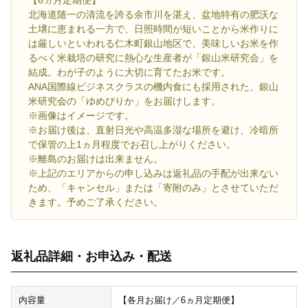
【6ヵ月定期便】
北海道随一の清流を誇る余市川を湛え、盆地特有の肥沃な
土壌に恵まれる一方で、日照時間が短いことから米作りに
は厳しいといわれる仁木町銀山地区で、美味しいお米を作
るべく米栽培の研究に熱心な生産者が「銀山米研究会」を
結成。わが子のように大切に育てたお米です。
ANA国際線ビジネスクラスの機内食にも採用された、銀山
米研究会の「ゆめぴりか」をお届けします。
※画像はイメージです。
※お届け後は、直射日光や高温多湿な場所を避け、冷暗所
で保管の上1ヵ月程度でお召し上がりください。
※離島のお届けは出来ません。
※上記のエリアからの申し込みは返礼品の手配が出来ない
ため、「キャンセル」または「寄附のみ」とさせていただ
きます。予めご了承ください。
返礼品詳細・お申込み・配送
内容量
【各月お届け／6ヵ月定期便】