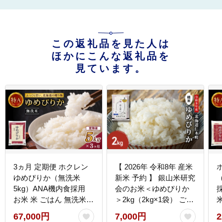
この返礼品を見た人は
ほかにこんな返礼品を
見ています。
3ヵ月 定期便 ホクレン
【 2026年 令和8年 産米
ゆめぴりか（無洗米
新米 予約 】 銀山米研究
5kg）ANA機内食採用
会のお米＜ゆめぴりか
お米 米 ごはん 無洗米
＞2kg（2kg×1袋） ご飯
白米 国産 北海道 こめ
ライス 白米 精米 ブラン
め
67,000円
7,000円
2
コメ [JA新おたる]
ド米 おにぎり お弁当 北