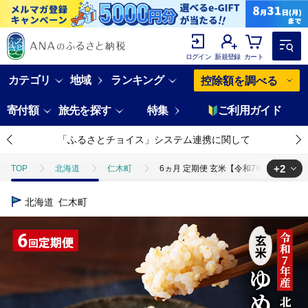
ログイン
新規登録
カート
カテゴリ
地域
ランキング
控除額を調べる
寄付額
旅先を探す
特集
ご利用ガイド
「ふるさとチョイス」システム連携に関して
+2
TOP
北海道
仁木町
6ヵ月 定期便 玄米【令和7年産】北海道産
TOP
米・穀物
米
玄米
6ヵ月 定期便 玄米【令和7年産
北海道
仁木町
TOP
米・穀物
米
ゆめぴりか
6ヵ月 定期便 玄米【令