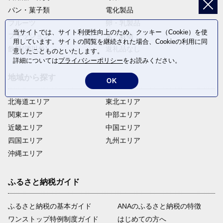
パン・菓子類
電化製品
フルーツ
卵・乳製品
当サイトでは、サイト利便性向上のため、クッキー（Cookie）を使
ファッション
米・穀物
用しています。サイトの閲覧を継続された場合、Cookieの利用に同
飲料(酒以外)
返礼品なし
意したことものといたします。
詳細については
プライバシーポリシー
をお読みください。
地域から探す
OK
北海道エリア
東北エリア
関東エリア
中部エリア
近畿エリア
中国エリア
四国エリア
九州エリア
沖縄エリア
ふるさと納税ガイド
ふるさと納税の基本ガイド
ANAのふるさと納税の特徴
ワンストップ特例制度ガイド
はじめての方へ