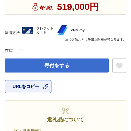
519,000円
寄付額
クレジット
ANA Pay
カード
決済方法
決済方法ごとに決済上限額が異なります。
在庫：
〇
寄付をする
URLをコピー
お気に入
返礼品について