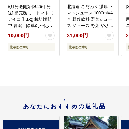
8月発送開始[2026年発
北海道 こだわり 濃厚 ト
[
送] 超完熟ミニトマト【
マトジュース 1000ml×4
アイコ 】1kg 栽培期間
本 野菜飲料 野菜ジュー
中 農薬・除草剤不使用
ス ジュース 野菜 やさい
サイズ混載 トマト ミニ
トマト 食塩不使用 [株式
1
10,000円
31,000円
2
トマト 野菜 北海道 仁木
会社コンセル]
町 [アイコファーム]
[
北海道 仁木町
北海道 仁木町
あなたにおすすめの返礼品