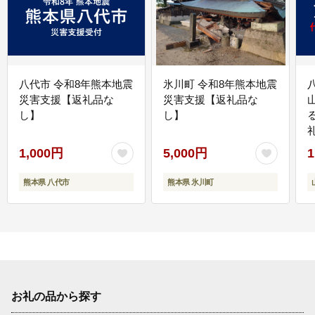
八代市 令和8年熊本地震
氷川町 令和8年熊本地震
災害支援【返礼品な
災害支援【返礼品な
し】
し】
1,000円
5,000円
1
熊本県 八代市
熊本県 氷川町
お礼の品から探す