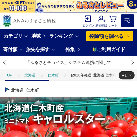
ログイン
新規登録
カート
カテゴリ
地域
ランキング
控除額を調べる
寄付額
旅先を探す
特集
ご利用ガイド
「ふるさとチョイス」システム連携に関して
+1
TOP
北海道
仁木町
[2026年発送] 北海道 仁木町産 ミニトマ
TOP
野菜
とまと
[2026年発送] 北海道 仁木町産 ミニトマト
北海道
仁木町