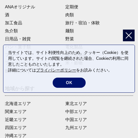
ANAオリジナル
定期便
酒
肉類
加工食品
旅行・宿泊・体験
魚介類
麺類
日用品・雑貨
野菜
パン・菓子類
電化製品
当サイトでは、サイト利便性向上のため、クッキー（Cookie）を使
フルーツ
卵・乳製品
用しています。サイトの閲覧を継続された場合、Cookieの利用に同
ファッション
米・穀物
意したことものといたします。
詳細については
プライバシーポリシー
をお読みください。
飲料(酒以外)
返礼品なし
OK
地域から探す
北海道エリア
東北エリア
関東エリア
中部エリア
近畿エリア
中国エリア
四国エリア
九州エリア
沖縄エリア