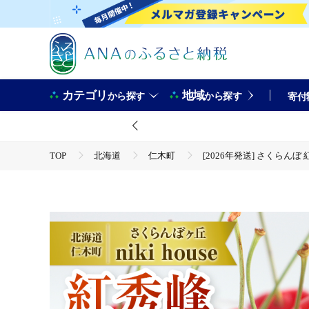
カテゴリ
地域
から探す
から探す
寄付
TOP
北海道
仁木町
[2026年発送] さくらんぼ
TOP
フルーツ
さくらんぼ
[2026年発送] さくらんぼ 紅秀峰 2Lサイズ 以上 300g（300