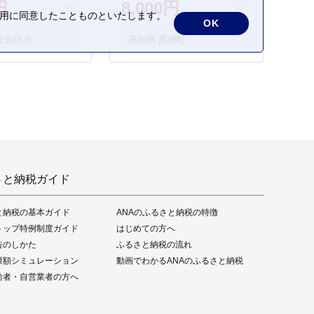
円
8,000円
さかな 海鮮 刺身 お刺身 冷
の利用に同意したことものといたします。
OK
凍 ご家庭用 グルメ 特産品
士吉田市
高知県 黒潮町
ご当地 本場 高知 黒潮町 ギ
フト 贈答品 人気 返礼品 ふ
るさと納税 魚介類 高知県
産 土佐名物 高知県 高評価
食卓 ご飯のお供 父の日 ギ
フト プレゼント[1669]
さと納税ガイド
と納税の基本ガイド
ANAのふるさと納税の特徴
トップ特例制度ガイド
はじめての方へ
告のしかた
ふるさと納税の流れ
限額シミュレーション
動画でわかるANAのふるさと納税
給者・自営業者の方へ