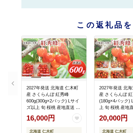
この返礼品
2027年発送 北海道 仁木町
2027年発送 北
産 さくらんぼ 紅秀峰
産 さくらんぼ 紅秀
600g(300g×2パック) Lサイ
(180g×4パック)
ズ以上 旬 桜桃 産地直送 サ
上 旬 桜桃 産地
クランボ チェリー フルー
ンボ チェリー フ
16,000円
20,000円
ツ 果物 果物類 仁木町 仁木
物 果物類 仁木町
[松山商店]
商店]
北海道 仁木町
北海道 仁木町