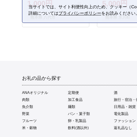
1,000円
5,000円
当サイトでは、サイト利便性向上のため、クッキー（Coo
詳細については
プライバシーポリシー
をお読みください
熊本県 八代市
熊本県 氷川町
お礼の品から探す
ANAオリジナル
定期便
酒
肉類
加工食品
旅行・宿泊・
魚介類
麺類
日用品・雑貨
野菜
パン・菓子類
電化製品
フルーツ
卵・乳製品
ファッション
米・穀物
飲料(酒以外)
返礼品なし