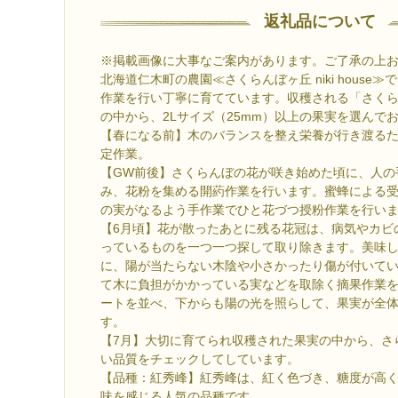
返礼品について
※掲載画像に大事なご案内があります。ご了承の上
北海道仁木町の農園≪さくらんぼヶ丘 niki house
作業を行い丁寧に育てています。収穫される「さく
の中から、2Lサイズ（25mm）以上の果実を選んで
【春になる前】木のバランスを整え栄養が行き渡る
定作業。
【GW前後】さくらんぼの花が咲き始めた頃に、人の
み、花粉を集める開葯作業を行います。蜜蜂による
の実がなるよう手作業でひと花づつ授粉作業を行い
【6月頃】花が散ったあとに残る花冠は、病気やカビ
っているものを一つ一つ探して取り除きます。美味
に、陽が当たらない木陰や小さかったり傷が付いて
て木に負担がかかっている実などを取除く摘果作業
ートを並べ、下からも陽の光を照らして、果実が全
す。
【7月】大切に育てられ収穫された果実の中から、さ
い品質をチェックしてしています。
【品種：紅秀峰】紅秀峰は、紅く色づき、糖度が高
味を感じる人気の品種です。