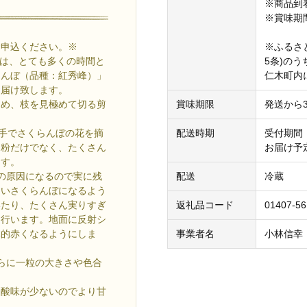
※商品到
※賞味期
お申込ください。※
※ふるさ
≫では、とても多くの時間と
5条)の
らんぼ（品種：紅秀峰）」
仁木町内
お届け致します。
ため、枝を見極めて切る剪
賞味期限
発送から
手でさくらんぼの花を摘
配送時期
受付期間：
受粉だけでなく、たくさん
お届け予定
ます。
の原因になるので実に残
配送
冷蔵
しいさくらんぼになるよう
いたり、たくさん実りすぎ
返礼品コード
01407-5
を行います。地面に反射シ
体的赤くなるようにしま
事業者名
小林信幸
らに一粒の大きさや色合
く酸味が少ないのでより甘