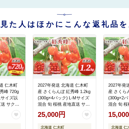
を見た人はほかにこんな返礼品を
海道 仁木町
2027年発送 北海道 仁木町
2027年発
峰 720g
産 さくらんぼ 紅秀峰 1.2kg
産 さくらん
 Lサイズ以
(300g×4パック) L-Mサイズ
(300g×2
直送 サクラ
混合 旬 桜桃 産地直送 サク
混合 旬 
ルーツ 果
ランボ チェリー フルーツ
ランボ チ
25,000円
15,00
 仁木 [松山
果物 果物類 仁木町 仁木 [松
果物 果物類
山商店]
山商店]
北海道 仁木町
北海道 仁