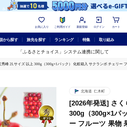
お気に入り
ご利用ガイド
新規登録
ログイン
カート
額から探す
旅先を探す
ランキング
特集
取り組み
「ふるさとチョイス」システム連携に関して
 紅秀峰 2Lサイズ 以上 300g（300g×1パック） 化粧箱入 サクランボ チェリー
g×1パック） 化粧箱入 サクランボ チェリー フルーツ 果物 果物類 ギフト 贈答品 北
北海道
仁木町
[2026年発送] さ
300g（300g×
ー フルーツ 果物 