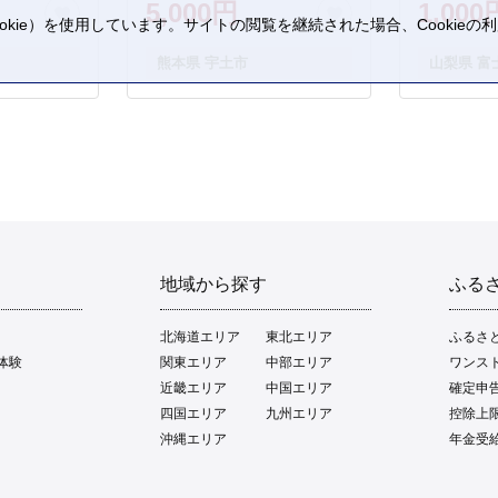
5,000円
1,000
kie）を使用しています。サイトの閲覧を継続された場合、Cookie
。
熊本県 宇土市
山梨県 富
地域から探す
ふる
北海道エリア
東北エリア
ふるさ
体験
関東エリア
中部エリア
ワンス
近畿エリア
中国エリア
確定申
四国エリア
九州エリア
控除上
沖縄エリア
年金受