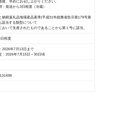
着後、早めにお召し上がりください。
間：発送から3日程度（冷蔵）
と納税返礼品地場産品基準(平成31年総務省告示第179号第
うち該当する類型について
において生産されたものであることから第１号に該当。
3日程度
2026年7月13日まで
：2026年7月15日～30日頃
6131498