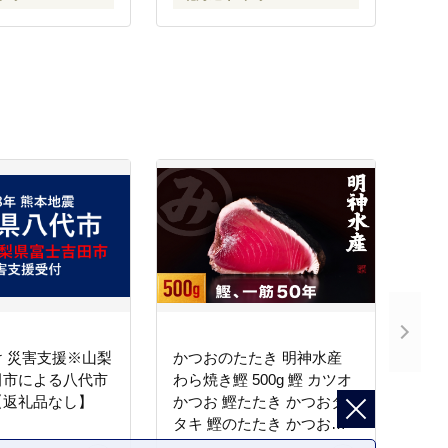
 災害支援※山梨
かつおのたたき 明神水産
田市による八代市
わら焼き鰹 500g 鰹 カツオ
【返礼品なし】
かつお 鰹たたき かつおタ
タキ 鰹のたたき かつおの
タタキ 藁焼き わら焼き 魚