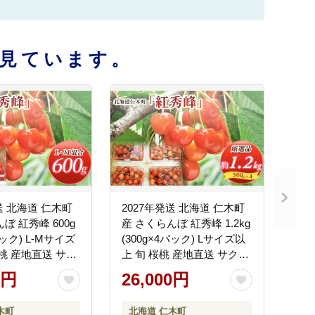
見ています。
送 北海道 仁木町
2027年発送 北海道 仁木町
ぼ 紅秀峰 600g
産 さくらんぼ 紅秀峰 1.2kg
パック) L-Mサイズ
(300g×4パック) Lサイズ以
桜桃 産地直送 サク
上 旬 桜桃 産地直送 サクラ
ェリー フルーツ
ンボ チェリー フルーツ 果
0円
26,000円
 仁木町 仁木 [松
物 果物類 仁木町 仁木 [松山
商店]
木町
北海道 仁木町