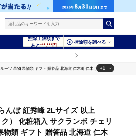
控除上限額まで
控除額を調べる
あと
***,***円
+1
 フルーツ 果物 果物類 ギフト 贈答品 北海道 仁木町 仁木 [小林信幸]
海道 仁木町 仁木 [小林信幸]
くらんぼ 紅秀峰 2Lサイズ 以上
1パック） 化粧箱入 サクランボ チェリ
果物類 ギフト 贈答品 北海道 仁木