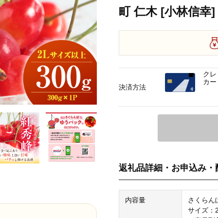
町 仁木 [小林信幸]
クレ
カー
決済方法
返礼品詳細・お申込み・
内容量
さくらん
サイズ：2