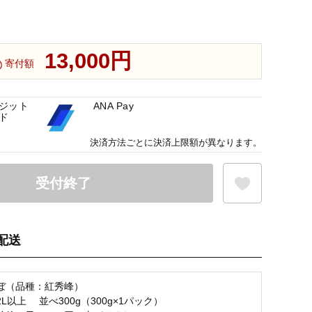
13,000円
寄付額
ジット
ANA Pay
ド
決済方法ごとに決済上限額が異なります。
受付終了
配送
お気に入り登録
ぼ（品種：紅秀峰）
L以上 並べ300g（300g×1パック）