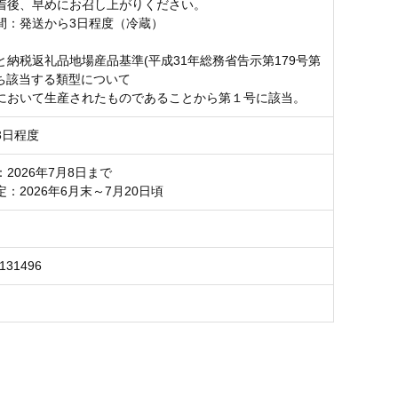
着後、早めにお召し上がりください。
間：発送から3日程度（冷蔵）
と納税返礼品地場産品基準(平成31年総務省告示第179号第
うち該当する類型について
において生産されたものであることから第１号に該当。
3日程度
2026年7月8日まで
：2026年6月末～7月20日頃
6131496