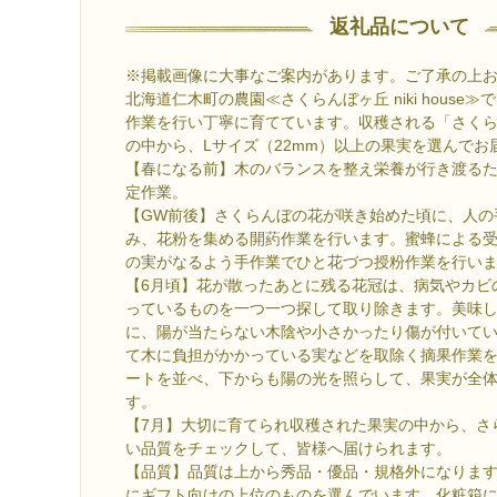
返礼品について
※掲載画像に大事なご案内があります。ご了承の上
北海道仁木町の農園≪さくらんぼヶ丘 niki house
作業を行い丁寧に育てています。収穫される「さく
の中から、Lサイズ（22mm）以上の果実を選んでお
【春になる前】木のバランスを整え栄養が行き渡る
定作業。
【GW前後】さくらんぼの花が咲き始めた頃に、人の
み、花粉を集める開葯作業を行います。蜜蜂による
の実がなるよう手作業でひと花づつ授粉作業を行い
【6月頃】花が散ったあとに残る花冠は、病気やカビ
っているものを一つ一つ探して取り除きます。美味
に、陽が当たらない木陰や小さかったり傷が付いて
て木に負担がかかっている実などを取除く摘果作業
ートを並べ、下からも陽の光を照らして、果実が全
す。
【7月】大切に育てられ収穫された果実の中から、さ
い品質をチェックして、皆様へ届けられます。
【品質】品質は上から秀品・優品・規格外になりま
にギフト向けの上位のものを選んでいます。化粧箱