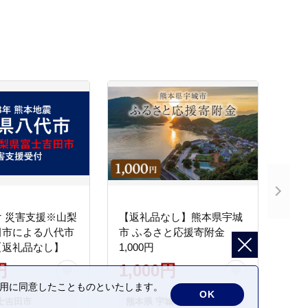
 災害支援※山梨
【返礼品なし】熊本県宇城
田市による八代市
市 ふるさと応援寄附金
【返礼品なし】
1,000円
円
1,000円
の利用に同意したことものといたします。
OK
士吉田市
熊本県 宇城市