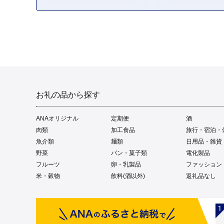
お礼の品から探す
ANAオリジナル
定期便
酒
肉類
加工食品
旅行・宿泊・
魚介類
麺類
日用品・雑貨
野菜
パン・菓子類
電化製品
フルーツ
卵・乳製品
ファッション
米・穀物
飲料(酒以外)
返礼品なし