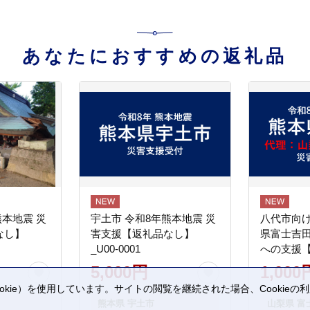
あなたにおすすめの返礼品
熊本地震 災
宇土市 令和8年熊本地震 災
八代市向け
なし】
害支援【返礼品なし】
県富士吉
_U00-0001
への支援
5,000円
1,000
kie）を使用しています。サイトの閲覧を継続された場合、Cookie
。
熊本県 宇土市
山梨県 富