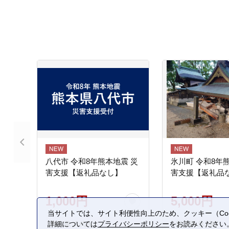
八代市 令和8年熊本地震 災
氷川町 令和8年
害支援【返礼品なし】
害支援【返礼品
1,000円
5,000円
当サイトでは、サイト利便性向上のため、クッキー（Coo
詳細については
プライバシーポリシー
をお読みください
熊本県 八代市
熊本県 氷川町