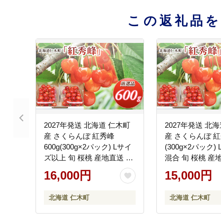
この返礼品
2027年発送 北海道 仁木町
2027年発送 北
産 さくらんぼ 紅秀峰
産 さくらんぼ 紅秀
600g(300g×2パック) Lサイ
(300g×2パック)
ズ以上 旬 桜桃 産地直送 サ
混合 旬 桜桃 産
クランボ チェリー フルー
ランボ チェリー
16,000円
15,000円
ツ 果物 果物類 仁木町 仁木
果物 果物類 仁木
[松山商店]
山商店]
北海道 仁木町
北海道 仁木町