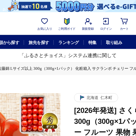
お気に入り
ご利用ガイド
新規登録
ログイン
カート
額から探す
旅先を探す
ランキング
特集
取り組み
「ふるさとチョイス」システム連携に関して
 佐藤錦 Lサイズ以上 300g（300g×1パック） 化粧箱入 サクランボ チェリー フ
1パック） 化粧箱入 サクランボ チェリー フルーツ 果物 果物類 ギフト 贈答品 北海道
北海道
仁木町
[2026年発送] 
300g（300g×
ー フルーツ 果物 