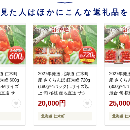
を見た人はほかにこんな返礼品を
海道 仁木町
2027年発送 北海道 仁木町
2027年発
峰 600g
産 さくらんぼ 紅秀峰 720g
産 さくらん
 L-Mサイズ
(180g×4パック) Lサイズ以
(300g×4
地直送 サク
上 旬 桜桃 産地直送 サクラ
混合 旬 
 フルーツ
ンボ チェリー フルーツ 果
ランボ チ
20,000円
25,00
町 仁木 [松
物 果物類 仁木町 仁木 [松山
果物 果物類
商店]
山商店]
北海道 仁木町
北海道 仁