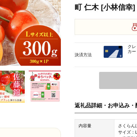
町 仁木 [小林信幸]
クレ
カー
決済方法
返礼品詳細・お申込み・
内容量
さくらん
サイズ：L