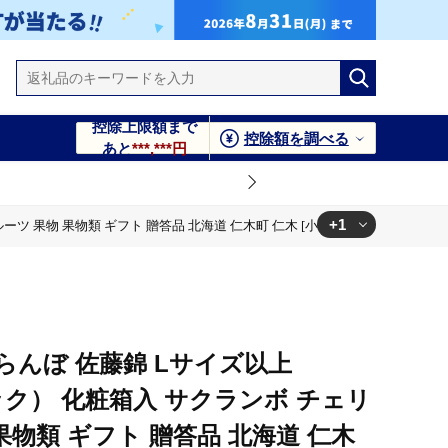
控除上限額まで
控除額を調べる
あと
***,***円
+1
ルーツ 果物 果物類 ギフト 贈答品 北海道 仁木町 仁木 [小林信幸]
 仁木町 仁木 [小林信幸]
さくらんぼ 佐藤錦 Lサイズ以上
1パック） 化粧箱入 サクランボ チェリ
果物類 ギフト 贈答品 北海道 仁木