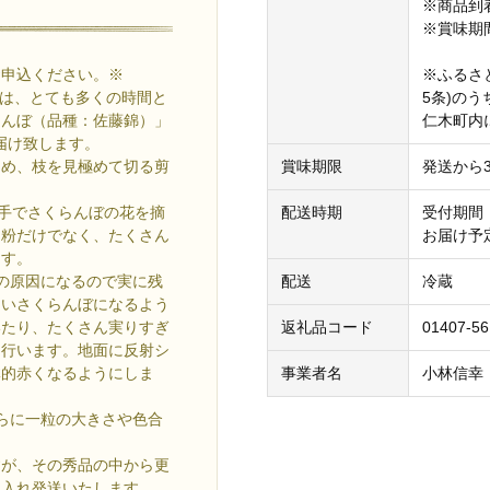
※商品到
※賞味期
お申込ください。※
※ふるさ
≫では、とても多くの時間と
5条)の
らんぼ（品種：佐藤錦）」
仁木町内
届け致します。
ため、枝を見極めて切る剪
賞味期限
発送から
手でさくらんぼの花を摘
配送時期
受付期間：
受粉だけでなく、たくさん
お届け予定
ます。
の原因になるので実に残
配送
冷蔵
しいさくらんぼになるよう
いたり、たくさん実りすぎ
返礼品コード
01407-5
を行います。地面に反射シ
体的赤くなるようにしま
事業者名
小林信幸
らに一粒の大きさや色合
すが、その秀品の中から更
に入れ発送いたします。