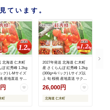
見ています。
送 北海道 仁木町
2027年発送 北海道 仁木町
ぼ 紅秀峰 1.2kg
産 さくらんぼ 紅秀峰 1.2kg
パック) L-Mサイズ
(300g×4パック) Lサイズ以
桜桃 産地直送 サク
上 旬 桜桃 産地直送 サクラ
ェリー フルーツ
ンボ チェリー フルーツ 果
0円
26,000円
 仁木町 仁木 [松
物 果物類 仁木町 仁木 [松山
商店]
木町
北海道 仁木町