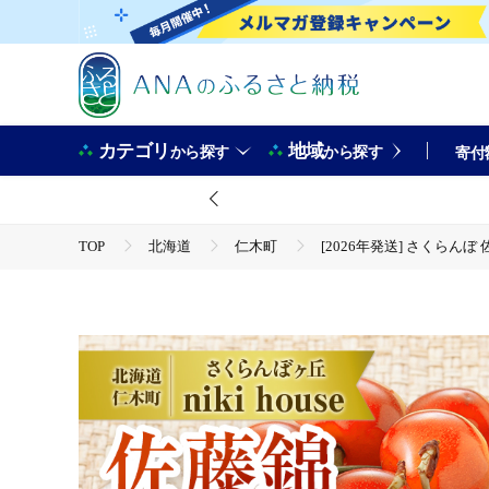
カテゴリ
地域
から探す
から探す
寄付
TOP
北海道
仁木町
[2026年発送] さくらんぼ
TOP
フルーツ
さくらんぼ
[2026年発送] さくらんぼ 佐藤錦 Lサイズ以上 300g（300g×