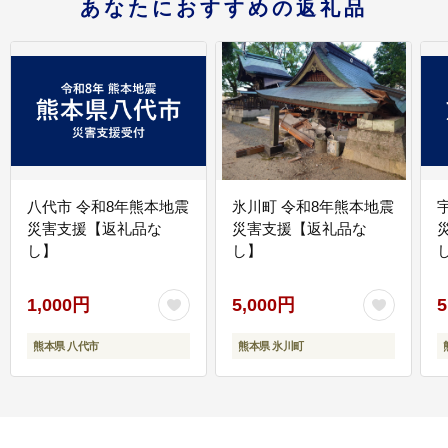
あなたにおすすめの返礼品
八代市 令和8年熊本地震
氷川町 令和8年熊本地震
災害支援【返礼品な
災害支援【返礼品な
し】
し】
し
1,000円
5,000円
5
熊本県 八代市
熊本県 氷川町