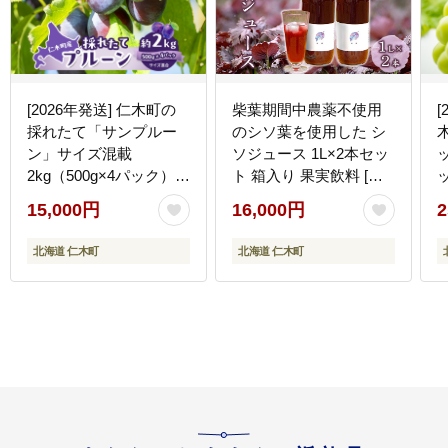
[2026年発送] 仁木町の
柴葉期間中農薬不使用
[
採れたて「サンプルー
のシソ葉を使用した シ
ン」サイズ混載
ソジュース 1L×2本セッ
2kg（500g×4パック）
ト 箱入り 果実飲料 [有
北海道 仁木 果物 フルー
限会社サンユー農産]
15,000円
16,000円
2
ツ プルーン [フルーツシ
ョップ妹尾観光農園]
北海道 仁木町
北海道 仁木町