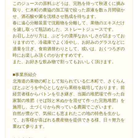
このジュースの原料ぶどうは、完熟を待って秋遅くに摘み
取り、仁木町の農協の加工場で絞った原液を数ヵ月間寝か
せ、酒石酸や澱を沈積させ熟成を待ちます。
春に遠心分離装置で沈殿物を分離して、果物のエキスだけ
を濾し取って瓶詰めした、ストレートジュースです。
お召し上がり方は、ぶどうの濃厚なおいしさが詰まってお
りますので、冷蔵庫でよく冷やし、お好みのグラスなどに
適量を注ぎ、食前酒替わりとして、或いは、おくつろぎの
時にお楽しみ頂くのがおすすめです。
また、お好きな飲み物で割ってもおいしく頂けます。
■事業所紹介
北海道の果物の町として知られている仁木町で、さくらん
ぼとぶどうを中心としながら果樹を栽培しております。前
経営者様からバトンを引き継ぎ、当園の堆肥場で作った自
家製の堆肥（そば殻と米ぬかを混ぜて作った完熟堆肥）を
施用し、土づくりから拘っている農園でございます。
自然が豊かで、気候にも恵まれたこの地の特色を生かし
て、お客様が喜ばれる農産物を提供できる様、日々努力を
重ねて参ります。