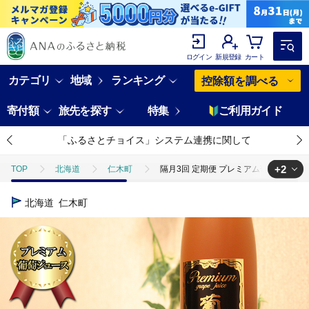
ログイン
新規登録
カート
カテゴリ
地域
ランキング
控除額を調べる
寄付額
旅先を探す
特集
ご利用ガイド
「ふるさとチョイス」システム連携に関して
+2
TOP
北海道
仁木町
隔月3回 定期便 プレミアム葡萄ジュース【
TOP
フルーツ
ぶどう・マスカット
隔月3回 定期便 プレミア
北海道
仁木町
TOP
飲料（酒以外）
ソフトドリンク
ジュース
隔月3