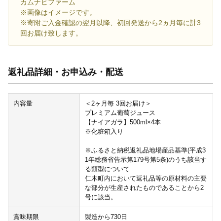
カムナビファーム
※画像はイメージです。
※寄附ご入金確認の翌月以降、初回発送から2ヵ月毎に計3
回お届け致します。
返礼品詳細・お申込み・配送
内容量
＜2ヶ月毎 3回お届け＞
プレミアム葡萄ジュース
【ナイアガラ】500ml×4本
※化粧箱入り
※ふるさと納税返礼品地場産品基準(平成3
1年総務省告示第179号第5条)のうち該当す
る類型について
仁木町内において返礼品等の原材料の主要
な部分が生産されたものであることから2
号に該当。
賞味期限
製造から730日