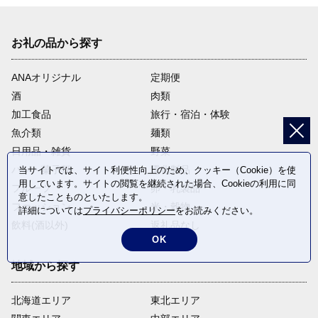
お礼の品から探す
ANAオリジナル
定期便
酒
肉類
加工食品
旅行・宿泊・体験
魚介類
麺類
日用品・雑貨
野菜
パン・菓子類
電化製品
当サイトでは、サイト利便性向上のため、クッキー（Cookie）を使
用しています。サイトの閲覧を継続された場合、Cookieの利用に同
フルーツ
卵・乳製品
意したことものといたします。
ファッション
米・穀物
詳細については
プライバシーポリシー
をお読みください。
飲料(酒以外)
返礼品なし
OK
地域から探す
北海道エリア
東北エリア