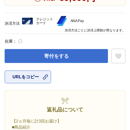
クレジット
ANA Pay
カード
決済方法
決済方法ごとに決済上限額が異なります。
在庫：
〇
寄付をする
URLをコピー
お気に入
返礼品について
【2ヵ月毎に計3回お届け】
■商品紹介