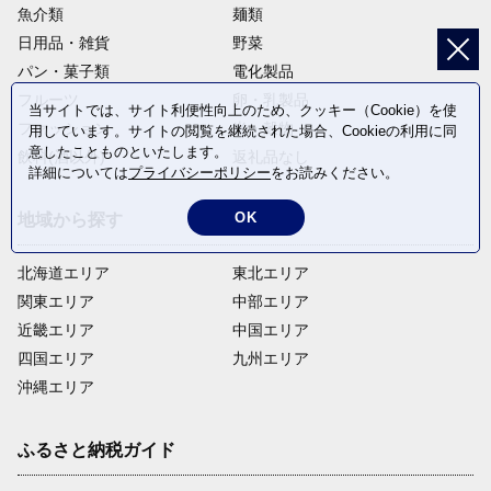
魚介類
麺類
日用品・雑貨
野菜
パン・菓子類
電化製品
フルーツ
卵・乳製品
当サイトでは、サイト利便性向上のため、クッキー（Cookie）を使
ファッション
米・穀物
用しています。サイトの閲覧を継続された場合、Cookieの利用に同
意したことものといたします。
飲料(酒以外)
返礼品なし
詳細については
プライバシーポリシー
をお読みください。
OK
地域から探す
北海道エリア
東北エリア
関東エリア
中部エリア
近畿エリア
中国エリア
四国エリア
九州エリア
沖縄エリア
ふるさと納税ガイド