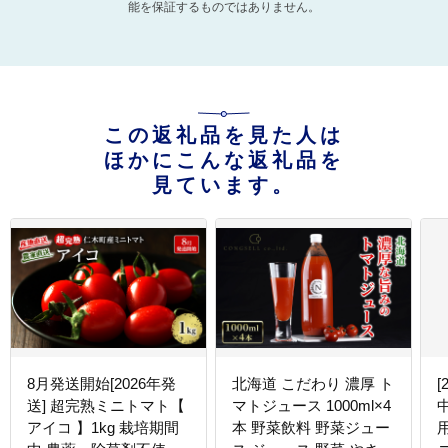
能を保証するものではありません。
この返礼品を見た人は
ほかにこんな返礼品を
見ています。
8月発送開始[2026年発
北海道 こだわり 濃厚 ト
[
送] 超完熟ミニトマト【
マトジュース 1000ml×4
アイコ 】1kg 栽培期間
本 野菜飲料 野菜ジュー