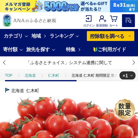
ログイン
新規登録
カート
カテゴリ
地域
ランキング
控除額を調べる
寄付額
旅先を探す
特集
ご利用ガイド
「ふるさとチョイス」システム連携に関して
+1
TOP
北海道
仁木町
北海道 仁木町 期間限定 数量限定 まる ミ
TOP
野菜
とまと
北海道 仁木町 期間限定 数量限定 まる ミニ
北海道
仁木町