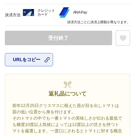
クレジット
ANA Pay
カード
決済方法
決済方法ごとに決済上限額が異なります。
受付終了
URLをコピー
お気に入
返礼品について
前年12月25日クリスマスに植えた苗が目を出しトマトは
苗の低い位置から身を付けます。
そのトマトの中でも一番トマトの美味しさが伝わる最低で
も糖度10度以上気候によっては12度以上の甘さを持つト
マトを厳選します。一度口にされるとトマトに対する概念