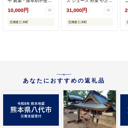
中 農薬・除草剤不使用
ス ジュース 野菜 やさい
サイズ混載 トマト ミニ
トマト 食塩不使用 [株式
1
10,000円
31,000円
2
トマト 野菜 北海道 仁木
会社コンセル]
町 [アイコファーム]
[
北海道 仁木町
北海道 仁木町
あなたにおすすめの返礼品