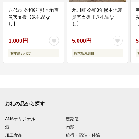
八代市 令和8年熊本地震
氷川町 令和8年熊本地震
災害支援【返礼品な
災害支援【返礼品な
し】
し】
し
1,000円
5,000円
5
熊本県 八代市
熊本県 氷川町
お礼の品から探す
ANAオリジナル
定期便
酒
肉類
加工食品
旅行・宿泊・体験