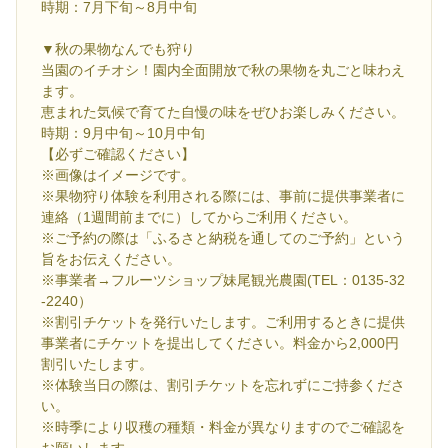
時期：7月下旬～8月中旬
▼秋の果物なんでも狩り
当園のイチオシ！園内全面開放で秋の果物を丸ごと味わえ
ます。
恵まれた気候で育てた自慢の味をぜひお楽しみください。
時期：9月中旬～10月中旬
【必ずご確認ください】
※画像はイメージです。
※果物狩り体験を利用される際には、事前に提供事業者に
連絡（1週間前までに）してからご利用ください。
※ご予約の際は「ふるさと納税を通してのご予約」という
旨をお伝えください。
※事業者→フルーツショップ妹尾観光農園(TEL：0135-32
-2240）
※割引チケットを発行いたします。ご利用するときに提供
事業者にチケットを提出してください。料金から2,000円
割引いたします。
※体験当日の際は、割引チケットを忘れずにご持参くださ
い。
※時季により収穫の種類・料金が異なりますのでご確認を