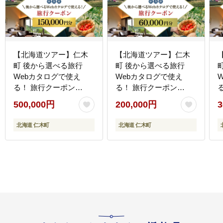
【北海道ツアー】仁木
【北海道ツアー】仁木
町 後から選べる旅行
町 後から選べる旅行
Webカタログで使え
Webカタログで使え
る！ 旅行クーポン
る！ 旅行クーポン
（150,000円分） 果実と
（60,000円分） 果実と
500,000円
200,000円
3
やすらぎの里 仁木町ス
やすらぎの里 仁木町ス
テイを満喫！ 旅行券 宿
テイを満喫！ 旅行券 宿
北海道 仁木町
北海道 仁木町
泊券 飲食券 体験サービ
泊券 飲食券 体験サービ
ス券 パッケージ旅行
ス券 パッケージ旅行
[Japan Tourism
[Japan Tourism
[
Association]
Association]
A