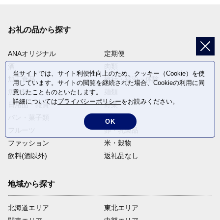
お礼の品から探す
ANAオリジナル
定期便
酒
肉類
当サイトでは、サイト利便性向上のため、クッキー（Cookie）を使
加工食品
旅行・宿泊・体験
用しています。サイトの閲覧を継続された場合、Cookieの利用に同
魚介類
麺類
意したことものといたします。
詳細については
プライバシーポリシー
をお読みください。
日用品・雑貨
野菜
パン・菓子類
電化製品
OK
フルーツ
卵・乳製品
ファッション
米・穀物
飲料(酒以外)
返礼品なし
地域から探す
北海道エリア
東北エリア