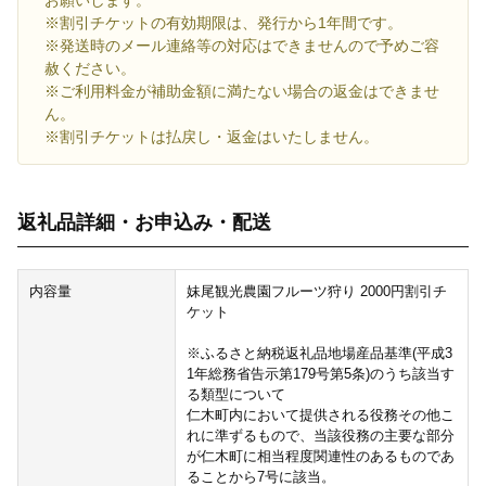
お願いします。
※割引チケットの有効期限は、発行から1年間です。
※発送時のメール連絡等の対応はできませんので予めご容
赦ください。
※ご利用料金が補助金額に満たない場合の返金はできませ
ん。
※割引チケットは払戻し・返金はいたしません。
返礼品詳細・お申込み・配送
内容量
妹尾観光農園フルーツ狩り 2000円割引チ
ケット
※ふるさと納税返礼品地場産品基準(平成3
1年総務省告示第179号第5条)のうち該当す
る類型について
仁木町内において提供される役務その他こ
れに準ずるもので、当該役務の主要な部分
が仁木町に相当程度関連性のあるものであ
ることから7号に該当。