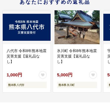
あなたにおすすめの返礼品
八代市 令和8年熊本地震
氷川町 令和8年熊本地震
災害支援【返礼品な
災害支援【返礼品な
し】
し】
し
1,000円
5,000円
5
熊本県 八代市
熊本県 氷川町