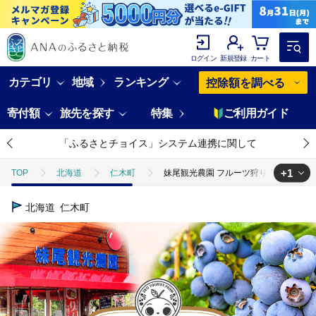
ログイン
新規登録
カート
カテゴリ
地域
ランキング
控除額を調べる
寄付額
旅先を探す
特集
ご利用ガイド
「ふるさとチョイス」システム連携に関して
+1
TOP
北海道
仁木町
妹尾観光農園 フルーツ狩りチケット2000
TOP
旅行・宿泊・体験
体験チケット
その他体験チケット
北海道
仁木町