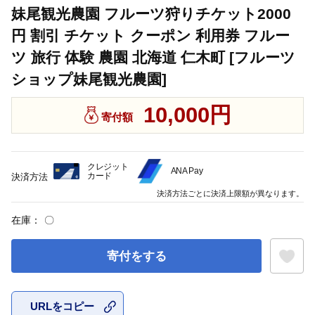
妹尾観光農園 フルーツ狩りチケット2000
円 割引 チケット クーポン 利用券 フルー
ツ 旅行 体験 農園 北海道 仁木町 [フルーツ
ショップ妹尾観光農園]
10,000円
寄付額
クレジット
ANA Pay
カード
決済方法
決済方法ごとに決済上限額が異なります。
在庫：
〇
寄付をする
URLをコピー
お気に入