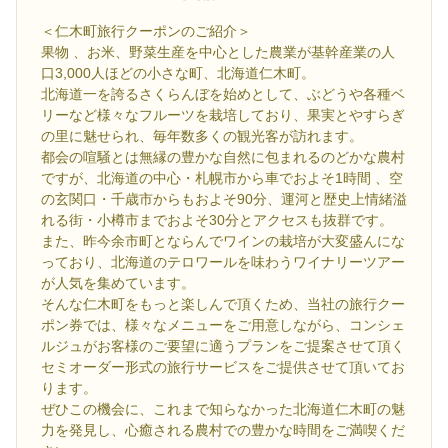
＜仁木町旅行クーポンのご紹介＞
果物 、お米、野菜生産を中心とした農業が基幹産業の人
口3,000人ほどの小さな町、北海道仁木町。
北海道一を誇るさくらんぼを始めとして、ぶどうや各種ベ
リーなど様々なフルーツを栽培しており、果実とやすらぎ
の里に魅せられ、毎年数多くの観光客が訪れます。
都会の喧騒とは無縁の豊かな自然に包まれるのどかな農村
ですが、北海道の中心・札幌市から車でおよそ1時間 、空
の玄関口・千歳市からもおよそ90分、運河と歴史上情緒溢
れる街・小樽市までおよそ30分とアクセスも抜群です。
また、昨今余市町とならんでワインの栽培が大変盛んにな
っており、北海道のテロワールを味わうワイナリーツアー
が人気を集めています。
そんな仁木町をもっと楽しんで頂くため、当社の旅行クー
ポン券では、様々なメニューをご用意しながら、コンシェ
ルジュがお客様のご要望に適うプランをご提案させて頂く
セミオーダー形式の旅行サービスをご提供させて頂いてお
ります。
ぜひこの機会に、これまで知らなかった北海道仁木町の魅
力を発見し、心癒される農村での豊かな時間をご満喫くだ