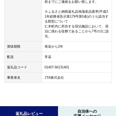
前までにご連絡をお願い致します。
※ふるさと納税返礼品地場産品基準(平成3
1年総務省告示第179号第5条)のうち該当す
る類型について
仁木町内に所在する宿泊施設において、宿
泊に係わる役務であることから7号の2に該
当。
賞味期限
発送から2年
配送
常温
返礼品コード
01407-56131401
事業者名
JTA株式会社
自治体への
返礼品レビュー
応援メッセージ