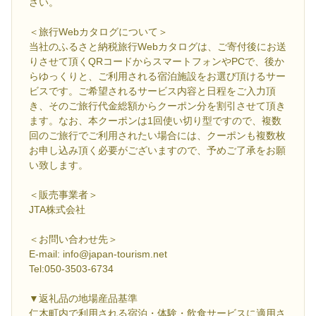
さい。
＜旅行Webカタログについて＞
当社のふるさと納税旅行Webカタログは、ご寄付後にお送
りさせて頂くQRコードからスマートフォンやPCで、後か
らゆっくりと、ご利用される宿泊施設をお選び頂けるサー
ビスです。ご希望されるサービス内容と日程をご入力頂
き、そのご旅行代金総額からクーポン分を割引させて頂き
ます。なお、本クーポンは1回使い切り型ですので、複数
回のご旅行でご利用されたい場合には、クーポンも複数枚
お申し込み頂く必要がございますので、予めご了承をお願
い致します。
＜販売事業者＞
JTA株式会社
＜お問い合わせ先＞
E-mail: info@japan-tourism.net
Tel:050-3503-6734
▼返礼品の地場産品基準
仁木町内で利用される宿泊・体験・飲食サービスに適用さ