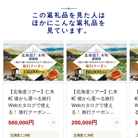
この返礼品を見た人は
ほかにこんな返礼品を
見ています。
【北海道ツアー】仁木
【北海道ツアー】仁木
町 後から選べる旅行
町 後から選べる旅行
Webカタログで使え
Webカタログで使え
る！ 旅行クーポン
る！ 旅行クーポン
（150,000円分） 果実と
（60,000円分） 果実と
500,000円
200,000円
3
やすらぎの里 仁木町ス
やすらぎの里 仁木町ス
テイを満喫！ 旅行券 宿
テイを満喫！ 旅行券 宿
北海道 仁木町
北海道 仁木町