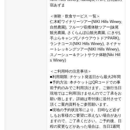
宿あずま
＜体験・飲食サービス 一覧＞
仁木町ワイナリーツアー(NIKI Hills Winery,
自然農園), フルーツ収穫体験ツアー(妹尾
観光農園, さくらんぼ山観光農園, にきや),
手ぶらキャンプ(ノチウアウトドアPARK),
ランチコース(NIKI Hills Winery), ネイチャ
ートレッキングツアー(NIKI Hills Winery),
スノーシュー＆テントサウナ体験(Niki Hill
s Winery)
＜ご利用時の注意事項＞
■利用期限: チケット発送日から最大2年間
■予約方法: 本チケットはQRコードでの事
前予約のみでご利用頂けます。ご旅行当日
現地ではご利用頂けませんのでご了承をお
願い致します。詳細は寄付後に送付させて
頂くご案内資料をご参照願います。
■現地の予約状況等により、日時など必ず
しもお客様のご要望に添えない場合があり
ますので、ご了承ください。ご予約後、日
程の変更などがあった場合は、当日1週間