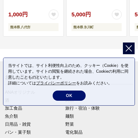
1,000円
5,000円
5
熊本県 八代市
熊本県 氷川町
当サイトでは、サイト利便性向上のため、クッキー（Cookie）を使
用しています。サイトの閲覧を継続された場合、Cookieの利用に同
お礼の品から探す
意したことものといたします。
詳細については
プライバシーポリシー
をお読みください。
ANAオリジナル
定期便
OK
酒
肉類
加工食品
旅行・宿泊・体験
魚介類
麺類
日用品・雑貨
野菜
パン・菓子類
電化製品