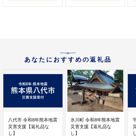
泊券 飲食券 体験サービ
泊券 飲食券 体験サービ
ス券 パッケージ旅行
ス券 パッケージ旅行
[Japan Tourism
[Japan Tourism
[
Association]
Association]
A
あなたにおすすめの返礼品
八代市 令和8年熊本地震
氷川町 令和8年熊本地震
災害支援【返礼品な
災害支援【返礼品な
し】
し】
し