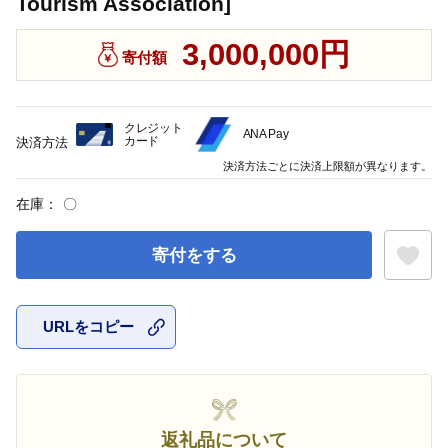
Tourism Association]
3,000,000円
寄付額
クレジット
ANA Pay
カード
決済方法
決済方法ごとに決済上限額が異なります。
在庫：
〇
寄付をする
URLをコピー
お気に入
返礼品について