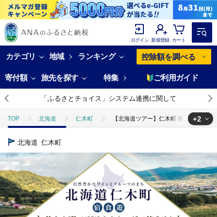
ログイン
新規登録
カート
カテゴリ
地域
ランキング
控除額を調べる
寄付額
旅先を探す
特集
ご利用ガイド
「ふるさとチョイス」システム連携に関して
+2
TOP
北海道
仁木町
【北海道ツアー】仁木町 後から選べる旅行We
TOP
旅行・宿泊・体験
【北海道ツアー】仁木町 後から選べる旅行Webカ
北海道
仁木町
TOP
旅行・宿泊・体験
パッケージ旅行
【北海道ツアー】仁木町