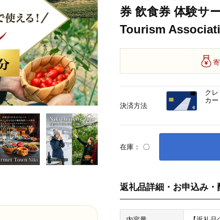
券 飲食券 体験サー
Tourism Associat
寄
クレ
カー
決済方法
在庫：
〇
返礼品詳細・お申込み・
内容量
【返礼品