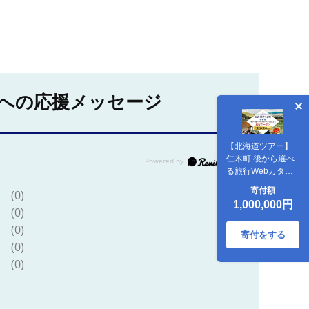
への応援メッセージ
【北海道ツアー】
仁木町 後から選べ
る旅行Webカタロ
グで使える！ 旅行
寄付額
(0)
クーポン（300,000
1,000,000円
円分） 果実とやす
(0)
らぎの里 仁木町ス
(0)
テイを満喫！ 旅行
寄付をする
(0)
券 宿泊券 飲食券 体
験サービス券 パッ
(0)
ケージ旅行 [Japan
Tourism
Association]