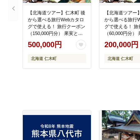
【北海道ツアー】仁木町 後
【北海道ツアー】
から選べる旅行Webカタロ
から選べる旅行W
グで使える！ 旅行クーポン
グで使える！ 旅
（150,000円分） 果実とや
（60,000円分
すらぎの里 仁木町ステイを
らぎの里 仁木町
500,000円
200,000円
満喫！ 旅行券 宿泊券 飲食
喫！ 旅行券 宿泊
券 体験サービス券 パッケ
体験サービス券 
北海道 仁木町
北海道 仁木町
ージ旅行 [Japan Tourism
旅行 [Japan Tour
Association]
Association]