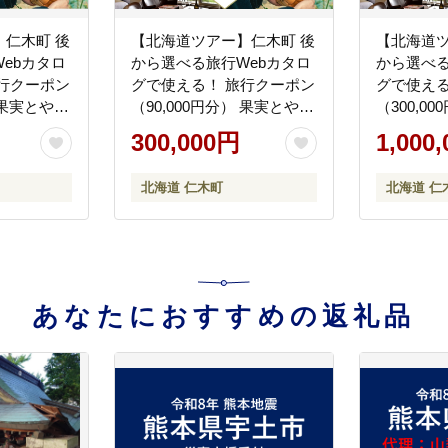
仁木町 後
【北海道ツアー】仁木町 後
【北海道ツ
ebカタロ
から選べる旅行Webカタロ
から選べる
行クーポン
グで使える！ 旅行クーポン
グで使える
） 果実とやす
（90,000円分） 果実とやす
（300,0
ステイを満
らぎの里 仁木町ステイを満
すらぎの里
300,000円
1,000
券 飲食券
喫！ 旅行券 宿泊券 飲食券
満喫！ 旅
パッケージ
体験サービス券 パッケージ
券 体験サ
北海道 仁木町
北海道 仁
ism
旅行 [Japan Tourism
ージ旅行 [Ja
Association]
Associatio
あなたにおすすめの返礼品