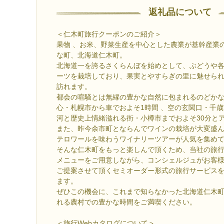
返礼品について
＜仁木町旅行クーポンのご紹介＞
果物 、お米、野菜生産を中心とした農業が基幹産業の人
な町、北海道仁木町。
北海道一を誇るさくらんぼを始めとして、ぶどうや
ーツを栽培しており、果実とやすらぎの里に魅せら
訪れます。
都会の喧騒とは無縁の豊かな自然に包まれるのどか
心・札幌市から車でおよそ1時間 、空の玄関口・千歳
河と歴史上情緒溢れる街・小樽市までおよそ30分と
また、昨今余市町とならんでワインの栽培が大変盛
テロワールを味わうワイナリーツアーが人気を集め
そんな仁木町をもっと楽しんで頂くため、当社の旅
メニューをご用意しながら、コンシェルジュがお客
ご提案させて頂くセミオーダー形式の旅行サービス
ます。
ぜひこの機会に、これまで知らなかった北海道仁木
れる農村での豊かな時間をご満喫ください。
＜旅行Webカタログについて＞