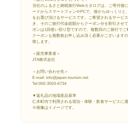
当社のふるさと納税旅行Webカタログは、ご寄付後
ードからスマートフォンやPCで、後からゆっくりと
をお選び頂けるサービスです。ご希望されるサービ
き、そのご旅行代金総額からクーポン分を割引させ
ポンは1回使い切り型ですので、複数回のご旅行でご
クーポンも複数枚お申し込み頂く必要がございます
致します。
＜販売事業者＞
JTA株式会社
＜お問い合わせ先＞
E-mail: info@japan-tourism.net
Tel:050-3503-6734
▼返礼品の地場産品基準
仁木町内で利用される宿泊・体験・飲食サービスに
※画像はイメージです。