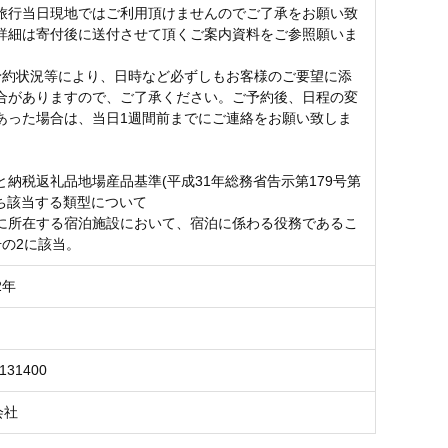
旅行当日現地ではご利用頂けませんのでご了承をお願い致
詳細は寄付後に送付させて頂くご案内資料をご参照願いま
予約状況等により、日時など必ずしもお客様のご要望に添
合がありますので、ご了承ください。ご予約後、日程の変
あった場合は、当日1週間前までにご連絡をお願い致しま
と納税返礼品地場産品基準(平成31年総務省告示第179号第
うち該当する類型について
に所在する宿泊施設において、宿泊に係わる役務であるこ
号の2に該当。
2年
6131400
会社