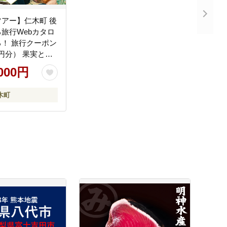
アー】仁木町 後
旅行Webカタロ
！ 旅行クーポン
00円分） 果実とや
 仁木町ステイを
,000円
行券 宿泊券 飲食
ービス券 パッケ
木町
pan Tourism
n]