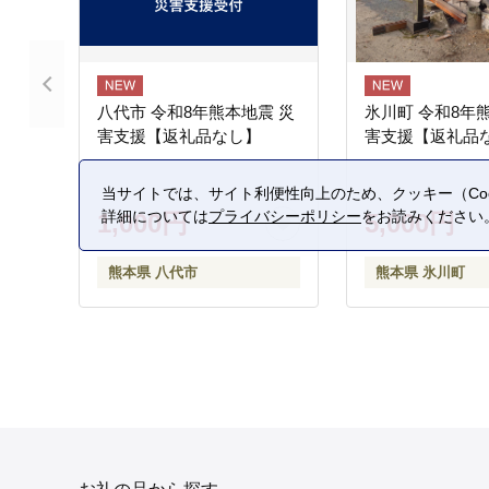
八代市 令和8年熊本地震 災
氷川町 令和8年
害支援【返礼品なし】
害支援【返礼品
当サイトでは、サイト利便性向上のため、クッキー（Coo
詳細については
プライバシーポリシー
をお読みください
1,000円
5,000円
熊本県 八代市
熊本県 氷川町