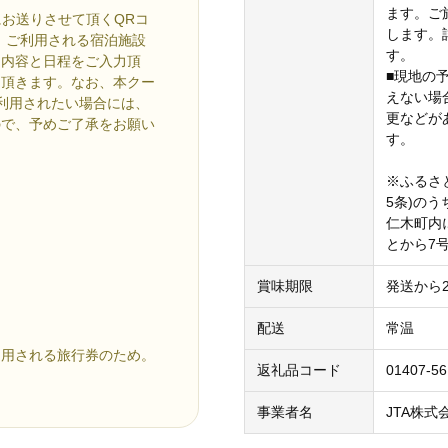
ます。ご
にお送りさせて頂くQRコ
します。
、ご利用される宿泊施設
す。
ス内容と日程をご入力頂
■現地の
て頂きます。なお、本クー
えない場
利用されたい場合には、
更などが
ので、予めご了承をお願い
す。
※ふるさ
5条)の
仁木町内
とから7
賞味期限
発送から
配送
常温
適用される旅行券のため。
返礼品コード
01407-5
事業者名
JTA株式