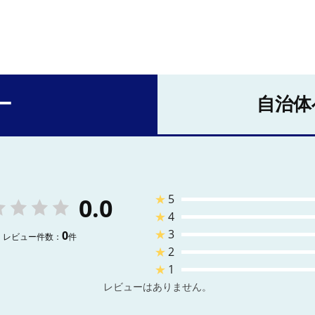
ー
自治体
★
5
0.0
★
4
★
3
0
レビュー件数：
件
★
2
★
1
レビューはありません。