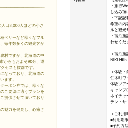
・旅行W
し込み頂け
・下記記
希望の内
口3,000人ほどの小さ
ルと観光
・宿泊施
各種ベリーなど様々なフル
わせくだ
れ、毎年数多くの観光客が
＜宿泊施
な農村ですが、北海道の中
NIKI Hil
市からもおよそ90分、運
アクセスも抜群です。
＜体験・
んになっており、北海道の
仁木町ワイナ
ています。
体験ツアー
行クーポン券では、様々な
キャンプ(ノ
様のご要望に適うプランを
ネイチャート
をご提供させて頂いており
テントサウナ体
町の魅力を発見し、心癒さ
＜ご利用
■利用期
■予約方