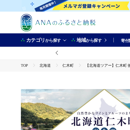
カテゴリ
地域
から探す
から探す
寄付
TOP
北海道
仁木町
【北海道ツアー】仁木町 後から
TOP
旅行・宿泊・体験
【北海道ツアー】仁木町 後から選べる旅行Webカタログで使える！ 
Tourism Association]
TOP
旅行・宿泊・体験
パッケージ旅行
【北海道ツアー】仁木町 後から選べる旅行Webカタログで使える！ 
Tourism Association]