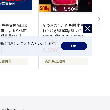
 災害支援※山梨
かつおのたたき 明神水産
田市による八代市
わら焼き鰹 500g 鰹 カツオ
【返礼品なし】
かつお 鰹たたき かつおタ
タキ 鰹のたたき かつおの
の利用に同意したことものといたします。
OK
タタキ 藁焼き わら焼き 魚
円
8,000円
さかな 海鮮 刺身 お刺身 冷
凍 ご家庭用 グルメ 特産品
士吉田市
高知県 黒潮町
ご当地 本場 高知 黒潮町 ギ
フト 贈答品 人気 返礼品 ふ
るさと納税 魚介類 高知県
産 土佐名物 高知県 高評価
食卓 ご飯のお供 父の日 ギ
フト プレゼント[1669]