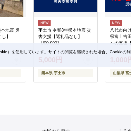
熊本地震 災
宇土市 令和8年熊本地震 災
八代市向け
なし】
害支援【返礼品なし】
県富士吉
_U00-0001
への支援
kie）を使用しています。サイトの閲覧を継続された場合、Cookie
。
5,000円
1,000
熊本県 宇土市
山梨県 富