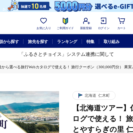
お気に入り
ご利用ガイド
新規登録
ログイン
カート
額から探す
旅先を探す
ランキング
特集
取り組み
「ふるさとチョイス」システム連携に関して
選べる旅行Webカタログで使える！ 旅行クーポン（300,000円分） 果実とやすらぎの
旅行クーポン（300,000円分） 果実とやすらぎの里 仁木町ステイを満喫！ 旅行
旅行クーポン（300,000円分） 果実とやすらぎの里 仁木町ステイを満喫！ 旅行
北海道
仁木町
【北海道ツアー】
ログで使える！ 旅行
とやすらぎの里 仁