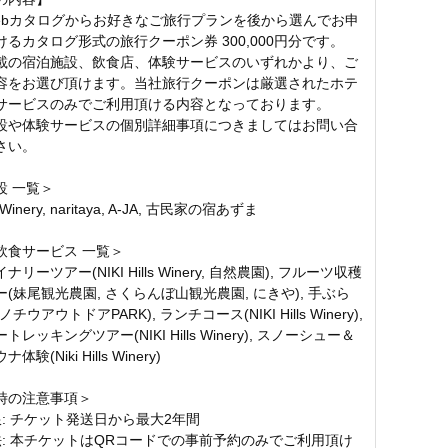
ebカタログからお好きなご旅行プランを後から選んでお申
るカタログ形式の旅行クーポン券 300,000円分です。
載の宿泊施設、飲食店、体験サービスのいずれかより、ご
容をお選び頂けます。当社旅行クーポンは厳選されたホテ
サービスのみでご利用頂ける内容となっております。
設や体験サービスの個別詳細事項につきましてはお問い合
さい。
設 一覧＞
ls Winery, naritaya, A-JA, 古民家の宿あずま
飲食サービス 一覧＞
リーツアー(NIKI Hills Winery, 自然農園), フルーツ収穫
(妹尾観光農園, さくらんぼ山観光農園, にきや), 手ぶら
チウアウトドアPARK), ランチコース(NIKI Hills Winery),
レッキングツアー(NIKI Hills Winery), スノーシュー＆
験(Niki Hills Winery)
時の注意事項＞
限: チケット発送日から最大2年間
法: 本チケットはQRコードでの事前予約のみでご利用頂け