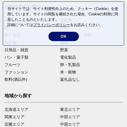
お礼の品から探す
当サイトでは、サイト利便性向上のため、クッキー（Cookie）を使
用しています。サイトの閲覧を継続された場合、Cookieの利用に同
意したことものといたします。
ANAオリジナル
定期便
詳細については
プライバシーポリシー
をお読みください。
酒
肉類
加工食品
旅行・宿泊・体験
OK
魚介類
麺類
日用品・雑貨
野菜
パン・菓子類
電化製品
フルーツ
卵・乳製品
ファッション
米・穀物
飲料(酒以外)
返礼品なし
地域から探す
北海道エリア
東北エリア
関東エリア
中部エリア
近畿エリア
中国エリア