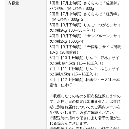
内容量
1回目【7月上旬頃】さくらんぼ「佐藤錦」
バラ詰め（M-L混合）800g
2回目【7月中旬頃】さくらんぼ「紅秀峰」
（M-L混合）300g×2
3回目【9月下旬頃】りんご「つがる」サイ
ズ混載9kg（30～35玉入り）
4回目【9月下旬頃】「サンプルーン」サイ
ズ混載2kg（500g×4）
5回目【9月下旬頃】「千両梨」サイズ混載
10kg（20個前後）
6回目【10月上旬頃】りんご「昴林」サイ
ズ混載 約4.5kg（15～18玉入り）
7回目【11月下旬頃】りんご「ふじ」サイ
ズ混載4.5kg（15～18玉入り）
8回目【12月中旬頃】林檎ジュース1L×6本
産地：仁木町
※収穫したてのものを順次発送致しますの
で、お届け日の指定は出来ません。出荷時
期に別途お届けについてのご案内メールを
配信いたします。必ずご確認ください。
※配送時の揺れや傾きにより若干の傷が生
じる場合がございます。
※受取後すぐに商品の状態をご確認くださ