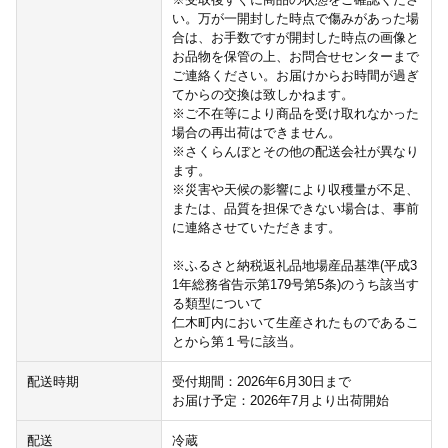
い。万が一開封した時点で傷みがあった場
合は、お手数ですが開封した時点の画像と
お品物を保管の上、お問合せセンターまで
ご連絡ください。お届けからお時間が過ぎ
てからの交換は致しかねます。
※ご不在等により商品を受け取れなかった
場合の再出荷はできません。
※さくらんぼとその他の配送会社が異なり
ます。
※災害や天候の影響により収穫量が不足、
または、品質を担保できない場合は、事前
に連絡させていただきます。
※ふるさと納税返礼品地場産品基準(平成3
1年総務省告示第179号第5条)のうち該当す
る類型について
仁木町内において生産されたものであるこ
とから第１号に該当。
配送時期
受付期間：2026年6月30日まで
お届け予定：2026年7月より出荷開始
配送
冷蔵