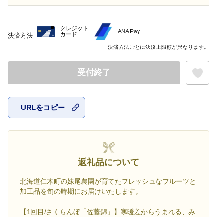
クレジット
ANA Pay
カード
決済方法
決済方法ごとに決済上限額が異なります。
受付終了
URLをコピー
お気に入
返礼品について
北海道仁木町の妹尾農園が育てたフレッシュなフルーツと
加工品を旬の時期にお届けいたします。
【1回目/さくらんぼ「佐藤錦」】寒暖差からうまれる、み