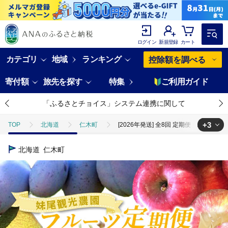
ログイン
新規登録
カート
カテゴリ
地域
ランキング
控除額を調べる
寄付額
旅先を探す
特集
ご利用ガイド
「ふるさとチョイス」システム連携に関して
+3
TOP
北海道
仁木町
[2026年発送] 全8回 定期便 妹尾農
TOP
フルーツ
りんご
[2026年発送] 全8回 定期便 妹尾
北海道
仁木町
TOP
フルーツ
梨
[2026年発送] 全8回 定期便 妹尾農園の
TOP
フルーツ
さくらんぼ
[2026年発送] 全8回 定期便 