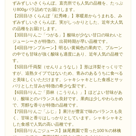
ずみずしいさくらんぼ。直売所でも人気の品種を、たっぷ
り800gバラ詰めでお届けします。
【2回目/さくらんぼ「紅秀峰」】寒暖差からうまれる、み
ずみずしいさくらんぼ。実がしっかりとした、近年大人気
の品種をお届けします。
【3回目/りんご「つがる」】酸味が少ない甘口の味わいと
ジューシーさが特徴の、出荷時期が早い品種です。
【4回目/サンプルーン】明るい黄褐色の果肉で、プルーン
の中でも甘味が強く酸味も適度にあり、近年人気の品種で
す。
【5回目/千両梨（せんりょうなし）】形は洋梨そっくりで
すが、追熟タイプではないため、青みのあるうちに食べる
と美味しくいただけます。シャキシャキとした食感とサッ
パリとした甘みが特徴の希少な梨です。
【6回目/りんご「昴林（こうりん）」】ほどよい甘味があ
り、酸味とのバランスも良好です。果肉は少しやわらかめ
で、芳醇な香りが特徴の品種です。
【7回目/りんご「ふじ」】果汁が豊富で味のバランスも良
く、甘味と香りはしっかりとしています。シャキシャキと
した食感で人気の高い品種です。
【8回目/りんごジュース】妹尾農園で育った100％の林檎