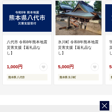
八代市 令和8年熊本地震
氷川町 令和8年熊本地震
災害支援【返礼品な
災害支援【返礼品な
し】
し】
し
1,000円
5,000円
5
熊本県 八代市
熊本県 氷川町