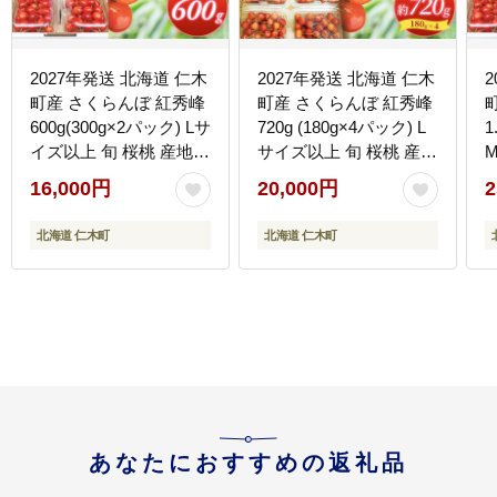
2027年発送 北海道 仁木
2027年発送 北海道 仁木
町産 さくらんぼ 紅秀峰
町産 さくらんぼ 紅秀峰
600g(300g×2パック) Lサ
720g (180g×4パック) L
1
イズ以上 旬 桜桃 産地直
サイズ以上 旬 桜桃 産地
送 サクランボ チェリー
直送 サクランボ チェリ
16,000円
20,000円
2
フルーツ 果物 果物類 仁
ー フルーツ 果物 果物類
木町 仁木 [松山商店]
仁木町 仁木 [松山商店]
北海道 仁木町
北海道 仁木町
あなたにおすすめの返礼品