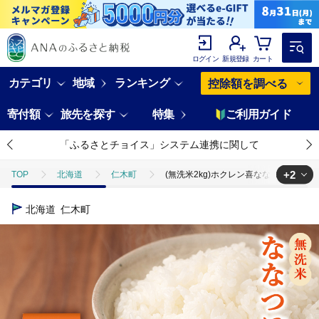
ログイン
新規登録
カート
カテゴリ
地域
ランキング
控除額を調べる
寄付額
旅先を探す
特集
ご利用ガイド
「ふるさとチョイス」システム連携に関して
+2
TOP
北海道
仁木町
(無洗米2kg)ホクレン喜ななつぼし(無洗米
TOP
米・穀物
米
無洗米
(無洗米2kg)ホクレン喜なな
北海道
仁木町
TOP
米・穀物
米
ほかの米
(無洗米2kg)ホクレン喜な