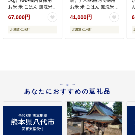
5kg）ANA機内食採用
袋））ANA機内食採用
洗
お米 米 ごはん 無洗米
お米 米 ごはん 無洗米
白米 国産 北海道 こめ
白米 国産 北海道 こめ
海
67,000円
41,000円
6
コメ [JA新おたる]
コメ [JA新おたる]
北海道 仁木町
北海道 仁木町
あなたにおすすめの返礼品