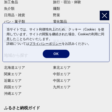
加工食品
旅行・宿泊・体験
魚介類
麺類
日用品・雑貨
野菜
パン・菓子類
電化製品
フルーツ
卵・乳製品
当サイトでは、サイト利便性向上のため、クッキー（Cookie）を使
用しています。サイトの閲覧を継続された場合、Cookieの利用に同
ファッション
米・穀物
意したことものといたします。
飲料(酒以外)
返礼品なし
詳細については
プライバシーポリシー
をお読みください。
OK
地域から探す
北海道エリア
東北エリア
関東エリア
中部エリア
近畿エリア
中国エリア
四国エリア
九州エリア
沖縄エリア
ふるさと納税ガイド