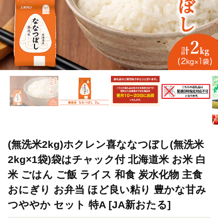
(無洗米2kg)ホクレン喜ななつぼし(無洗米
2kg×1袋)袋はチャック付 北海道米 お米 白
米 ごはん ご飯 ライス 和食 炭水化物 主食
おにぎり お弁当 ほど良い粘り 豊かな甘み
つややか セット 特A [JA新おたる]