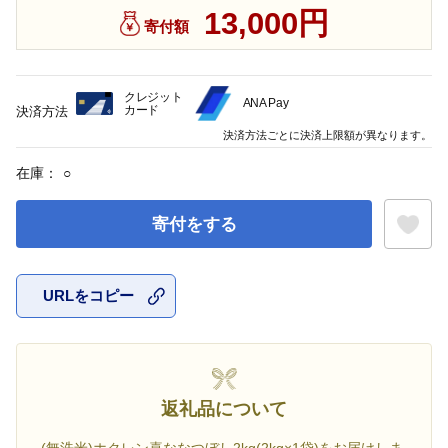
13,000円
寄付額
クレジット
ANA Pay
カード
決済方法
決済方法ごとに決済上限額が異なります。
在庫：
○
寄付をする
URLをコピー
お気に入
返礼品について