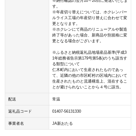
※納付確認の翌月10～20日に発送いたしま
す。
※年産切り替えについては、ホクレンパー
ルライス工場の年産切り替えに合わせて変
更となります。
※ホクレンにて商品のリニューアルや製造
終了等があった場合、新商品や別規格に変
更となる場合がございます。
※ふるさと納税返礼品地場産品基準(平成3
1年総務省告示第179号第5条)のうち該当す
る類型について
仁木町内において生産されたものであっ
て、近隣の他の市区町村の区域内において
生産されたものと流通構造上、混在するこ
とが避けられないことから４号に該当。
配送
常温
返礼品コード
01407-56131330
事業者名
JA新おたる