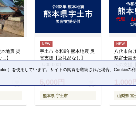
熊本地震 災
宇土市 令和8年熊本地震 災
八代市向け
なし】
害支援【返礼品なし】
県富士吉
_U00-0001
への支援
kie）を使用しています。サイトの閲覧を継続された場合、Cookie
。
5,000円
1,000
熊本県 宇土市
山梨県 富