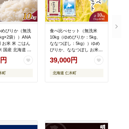
ゆめぴりか（無洗
食べ比べセット（無洗米
5kg×2袋））ANA
10kg（ゆめぴりか：5kg、
 お米 米 ごはん
ななつぼし：5kg））ゆめ
米 国産 北海道 こ
ぴりか、ななつぼし お米
JA新おたる]
米 ごはん 無洗米 白米 国産
0円
39,000円
北海道 こめ コメ 食べ比べ
[JA新おたる]
木町
北海道 仁木町