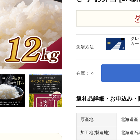
クレ
カー
決済方法
在庫：
○
返礼品詳細・お申込み・
原産地
北海道産
加工地(製造地)
北海道石