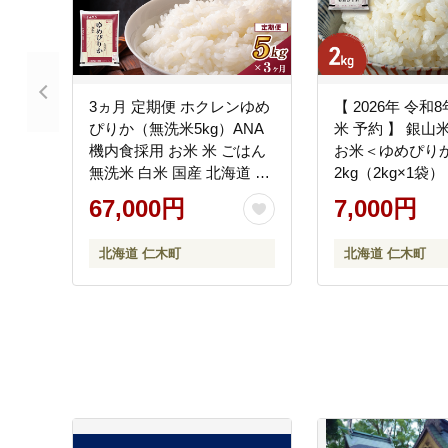
3ヵ月 定期便 ホクレンゆめ
【 2026年 令和8
ぴりか（無洗米5kg）ANA
米 予約 】 銀山
機内食採用 お米 米 ごはん
お米＜ゆめぴり
無洗米 白米 国産 北海道 こ
2kg（2kg×1袋
め コメ [JA新おたる]
ス 白米 精米 ブ
67,000円
7,000円
にぎり お弁当 北
地直送 時短 朝ご
北海道 仁木町
北海道 仁木町
はん 昼ごはん [
原米穀]