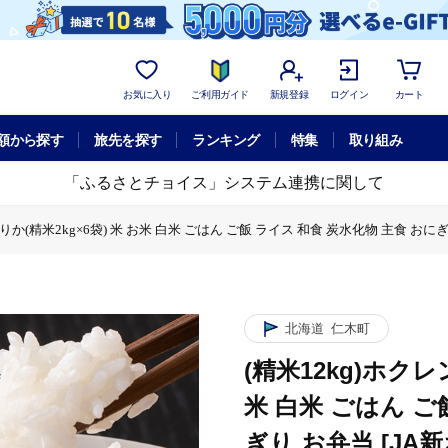
お気に入り
ご利用ガイド
新規登録
ログイン
カート
額から探す
旅先を探す
ランキング
特集
取り組み
「ふるさとチョイス」システム連携に関して
りか(精米2kg×6袋) 米 お米 白米 ごはん ご飯 ライス 和食 炭水化物 主食 おにぎ
g)ホクレンゆめぴりか(精米2kg×6袋) 米 お米 白米 ごはん ご飯 ライス 和食 炭水
北海道
仁木町
(精米12kg)ホクレ
米 白米 ごはん ご
ぎり お弁当 [JA