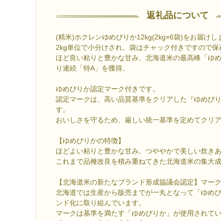
返礼品について
(精米)ホクレンゆめぴりか12kg(2kg×6袋)をお届け
2kg単位で小分けされ、袋はチャック付きですので保
ほど良い粘りと豊かな甘み、北海道米の最高峰「ゆめぴ
り連続「特A」を獲得。
ゆめぴりか認定マーク付きです。
認定マークは、高い品質基準をクリアした『ゆめぴ
す。
おいしさを守るため、厳しい統一基準を定めてクリ
【ゆめぴりかの特徴】
ほどよい粘りと豊かな甘み。つややかで美しい炊き
これまで品種改良を積み重ねてきた北海道米の集大
【北海道米の新たなブランド形成協議会認定】マー
北海道では生産から販売までが一丸となって「ゆめ
ンド化に取り組んでいます。
マークは基準を満たす「ゆめぴりか」が使用されて