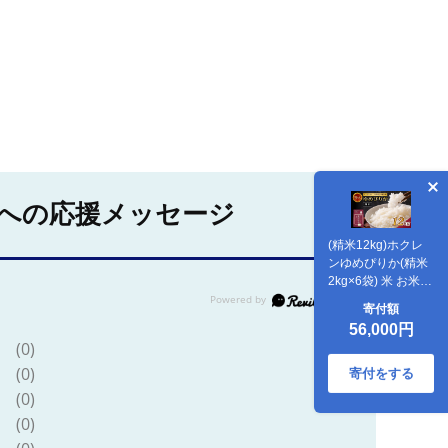
への応援メッセージ
(精米12kg)ホクレ
ンゆめぴりか(精米
2kg×6袋) 米 お米
白米 ごはん ご飯 ラ
寄付額
イス 和食 炭水化物
56,000円
主食 おにぎり お弁
(0)
当 [JA新おたる]
(0)
寄付をする
(0)
(0)