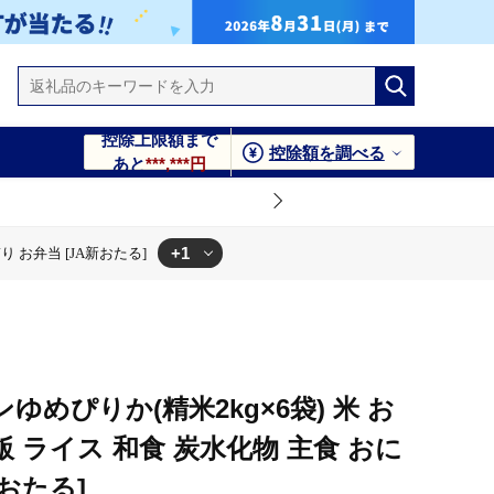
控除上限額まで
控除額を調べる
あと
***,***円
+1
り お弁当 [JA新おたる]
化物 主食 おにぎり お弁当 [JA新おたる]
ンゆめぴりか(精米2kg×6袋) 米 お
飯 ライス 和食 炭水化物 主食 おに
新おたる]