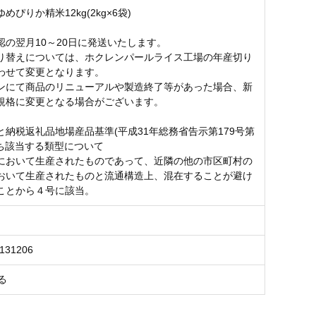
めぴりか精米12kg(2kg×6袋)
認の翌月10～20日に発送いたします。
り替えについては、ホクレンパールライス工場の年産切り
わせて変更となります。
ンにて商品のリニューアルや製造終了等があった場合、新
規格に変更となる場合がございます。
と納税返礼品地場産品基準(平成31年総務省告示第179号第
うち該当する類型について
において生産されたものであって、近隣の他の市区町村の
おいて生産されたものと流通構造上、混在することが避け
ことから４号に該当。
6131206
る