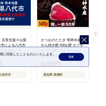
 災害支援※山梨
かつおのたたき 明神水産
田市による八代市
わら焼き鰹 500g 鰹 カツオ
【返礼品なし】
かつお 鰹たたき かつおタ
の利用に同意したことものといたします。
タキ 鰹のたたき かつおの
OK
タタキ 藁焼き わら焼き 魚
円
8,000円
さかな 海鮮 刺身 お刺身 冷
凍 ご家庭用 グルメ 特産品
士吉田市
高知県 黒潮町
ご当地 本場 高知 黒潮町 ギ
フト 贈答品 人気 返礼品 ふ
るさと納税 魚介類 高知県
産 土佐名物 高知県 高評価
食卓 ご飯のお供 父の日 ギ
フト プレゼント[1669]