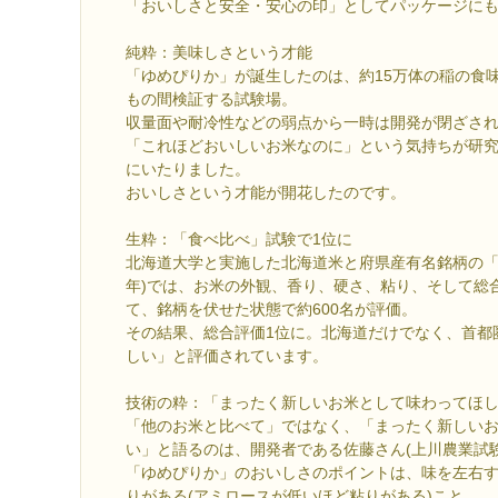
「おいしさと安全・安心の印」としてパッケージに
純粋：美味しさという才能
「ゆめぴりか」が誕生したのは、約15万体の稲の食味
もの間検証する試験場。
収量面や耐冷性などの弱点から一時は開発が閉ざさ
「これほどおいしいお米なのに」という気持ちが研
にいたりました。
おいしさという才能が開花したのです。
生粋：「食べ比べ」試験で1位に
北海道大学と実施した北海道米と府県産有名銘柄の「
年)では、お米の外観、香り、硬さ、粘り、そして総合
て、銘柄を伏せた状態で約600名が評価。
その結果、総合評価1位に。北海道だけでなく、首都
しい」と評価されています。
技術の粋：「まったく新しいお米として味わってほ
「他のお米と比べて」ではなく、「まったく新しい
い」と語るのは、開発者である佐藤さん(上川農業試験
「ゆめぴりか」のおいしさのポイントは、味を左右
りがある(アミロースが低いほど粘りがある)こと。