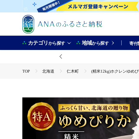
カテゴリ
地域
から探す
から探す
寄付
TOP
北海道
仁木町
(精米12kg)ホクレンゆめぴ
TOP
米・穀物
米
ゆめぴりか
(精米12k