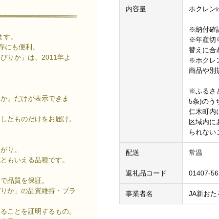
内容量
ホクレンゆ
※納付確
します。
※年産切
存にも便利。
替えに合
りか」は、2011年よ
※ホクレ
商品や別
※ふるさ
りか』だけが表示できま
5条)の
仁木町内
アしたものだけをお届け。
区域内に
られない
あがり。
配送
常温
成ともいえる品種です。
返礼品コード
01407-5
クで品質を保証。
ぴりか」の品質維持・ブラ
事業者名
JA新おた
いることを証明するもの。