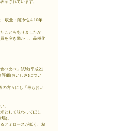
も表示されています。
・収量・耐冷性を10年
れたこともありましたが
究員を突き動かし、品種化
食べ比べ」試験(平成21
評価(おいしさ)につい
圏の方々にも「最もおい
しい」
お米として味わってほし
場)。
するアミロースが低く、粘