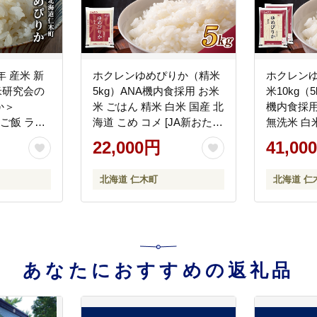
年 産米 新
ホクレンゆめぴりか（精米
ホクレン
米研究会の
5kg）ANA機内食採用 お米
米10kg（
か＞
米 ごはん 精米 白米 国産 北
機内食採用
） ご飯 ライ
海道 こめ コメ [JA新おた
無洗米 白
ランド米 お
る]
め コメ [
22,000円
41,00
海道産 産
はん 夜ご
北海道 仁木町
北海道 仁
株式会社 松
あなたにおすすめの返礼品