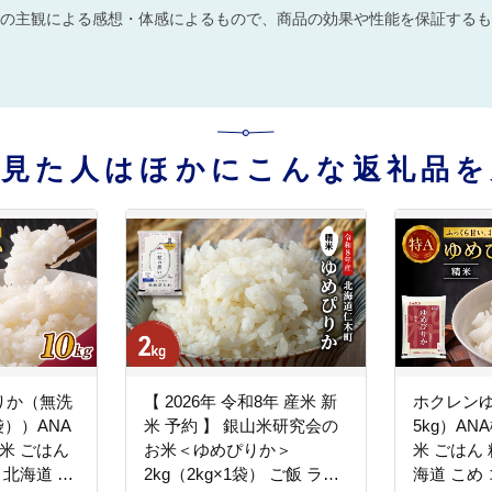
の主観による感想・体感によるもので、商品の効果や性能を保証するも
を見た人はほかにこんな返礼品を
りか（無洗
【 2026年 令和8年 産米 新
ホクレン
2袋））ANA
米 予約 】 銀山米研究会の
5kg）AN
米 ごはん
お米＜ゆめぴりか＞
米 ごはん 
 北海道 こ
2kg（2kg×1袋） ご飯 ライ
海道 こめ 