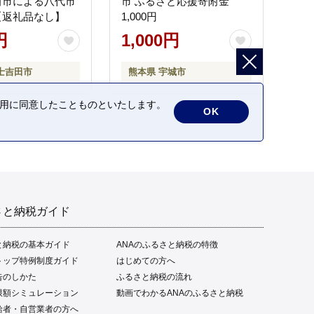
田市による八代市
市 ふるさと応援寄附金
【返礼品なし】
1,000円
円
1,000円
士吉田市
熊本県 宇城市
の利用に同意したことものといたします。
OK
さと納税ガイド
と納税の基本ガイド
ANAのふるさと納税の特徴
トップ特例制度ガイド
はじめての方へ
告のしかた
ふるさと納税の流れ
限額シミュレーション
動画でわかるANAのふるさと納税
給者・自営業者の方へ