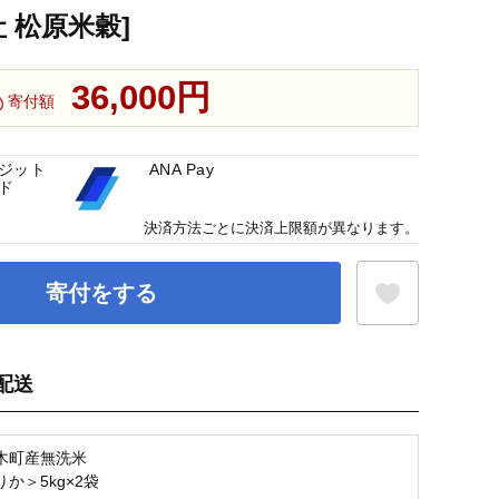
 松原米穀]
36,000円
寄付額
ジット
ANA Pay
ド
決済方法ごとに決済上限額が異なります。
寄付をする
配送
お気に入り登録
木町産無洗米
か＞5kg×2袋