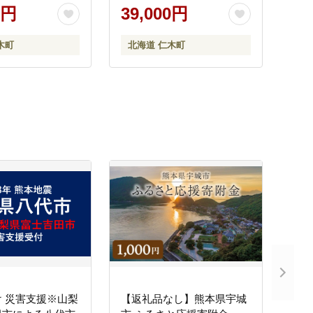
米 ごはん 無洗米 白米 国産
0円
39,000円
北海道 こめ コメ 食べ比べ
[JA新おたる]
木町
北海道 仁木町
 災害支援※山梨
【返礼品なし】熊本県宇城