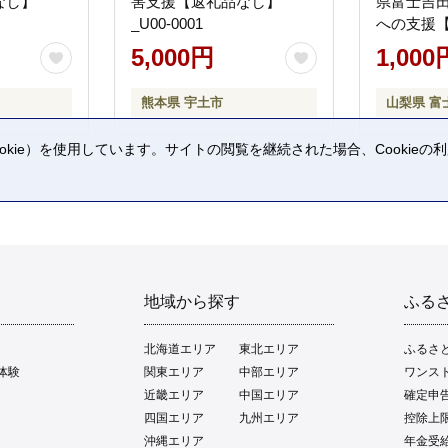
なし】
害支援【返礼品なし】
県富士吉
_U00-0001
への支援
5,000円
1,000
熊本県 宇土市
山梨県 富
kie）を使用しています。サイトの閲覧を継続された場合、Cookie
。
地域から探す
ふる
北海道エリア
東北エリア
ふるさ
体験
関東エリア
中部エリア
ワンス
近畿エリア
中国エリア
確定申
四国エリア
九州エリア
控除上
沖縄エリア
年金受