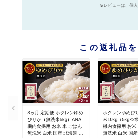
※レビューは、個人
この返礼品
3ヵ月 定期便 ホクレンゆめ
ホクレンゆめぴ
ぴりか（無洗米5kg）ANA
米10kg（5kg×
機内食採用 お米 米 ごはん
機内食採用 お米 
無洗米 白米 国産 北海道 こ
無洗米 白米 国産