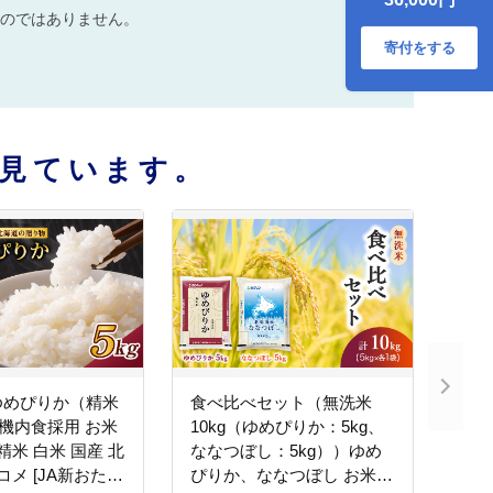
にぎり お弁当 北海
のではありません。
道産 産地直送 ご飯
時短 朝ごはん 夜ご
寄付をする
はん 昼ごはん [株式
会社 松原米穀]
見ています。
ゆめぴりか（精米
食べ比べセット（無洗米
A機内食採用 お米
10kg（ゆめぴりか：5kg、
精米 白米 国産 北
ななつぼし：5kg））ゆめ
コメ [JA新おた
ぴりか、ななつぼし お米