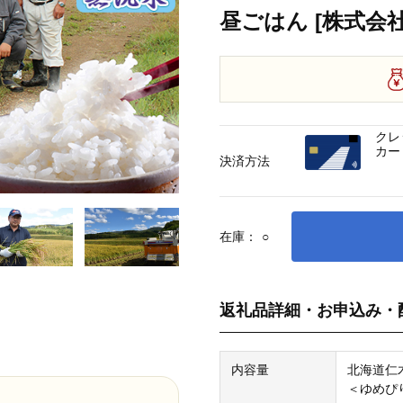
昼ごはん [株式会社
クレ
カー
決済方法
在庫：
○
返礼品詳細・お申込み・
内容量
北海道仁
＜ゆめぴり