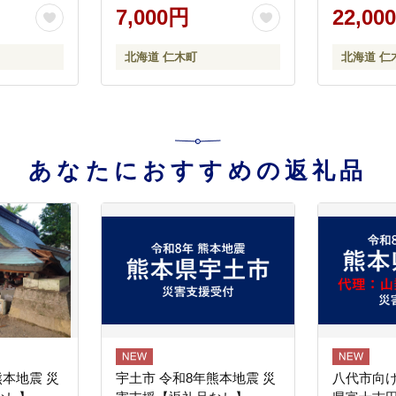
たる]
ス 白米 精米 ブランド米 お
る]
7,000円
22,00
にぎり お弁当 北海道産 産
地直送 時短 朝ごはん 夜ご
北海道 仁木町
北海道 仁
はん 昼ごはん [株式会社 松
原米穀]
あなたにおすすめの返礼品
熊本地震 災
宇土市 令和8年熊本地震 災
八代市向け