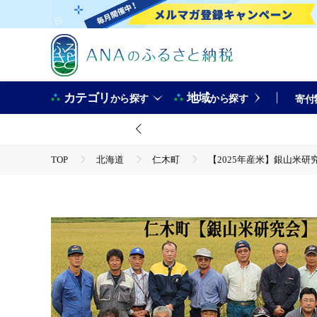
カテゴリ
地域
から探す
から探す
寄付
TOP
北海道
仁木町
【2025年産米】銀山米研究
TOP
米・穀物
米
無洗米
【2025年産米】銀山米研究会の無洗米＜ゆめぴりか＞10kg ご飯 
TOP
米・穀物
米
ゆめぴりか
【2025年産米】銀山米研究会の無洗米＜ゆめぴりか＞10kg ご飯 
TOP
米・穀物
米
ほかの米
【2025年産米】銀山米研究会の無洗米＜ゆめぴりか＞10kg ご飯 