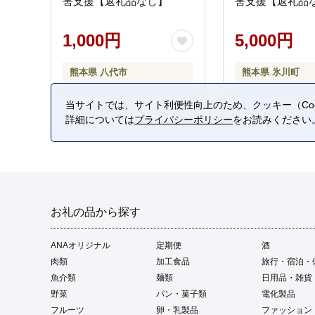
害支援【返礼品なし】
害支援【返礼品
1,000円
5,000円
熊本県 八代市
熊本県 氷川町
当サイトでは、サイト利便性向上のため、クッキー（Coo
詳細については
プライバシーポリシー
をお読みください
お礼の品から探す
ANAオリジナル
定期便
酒
肉類
加工食品
旅行・宿泊・
魚介類
麺類
日用品・雑貨
野菜
パン・菓子類
電化製品
フルーツ
卵・乳製品
ファッション