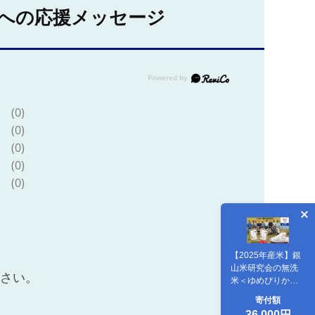
への応援メッセージ
(0)
(0)
(0)
(0)
(0)
【2025年産米】銀
山米研究会の無洗
ださい。
米＜ゆめぴりか＞
10kg ご飯 ライス
寄付額
白米 ブランド米 お
36,000円