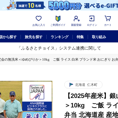
お気に入り
ご利用ガイド
新規登録
ログイン
カート
額から探す
旅先を探す
ランキング
特集
取り組み
「ふるさとチョイス」システム連携に関して
会の無洗米＜ゆめぴりか＞10kg ご飯 ライス 白米 ブランド米 おにぎり お弁当
ライス 白米 ブランド米 おにぎり お弁当 北海道産 産地直送 ご飯 時短 朝ごは
ライス 白米 ブランド米 おにぎり お弁当 北海道産 産地直送 ご飯 時短 朝ごは
北海道
仁木町
ライス 白米 ブランド米 おにぎり お弁当 北海道産 産地直送 ご飯 時短 朝ごは
【2025年産米】
＞10kg ご飯 ラ
弁当 北海道産 産