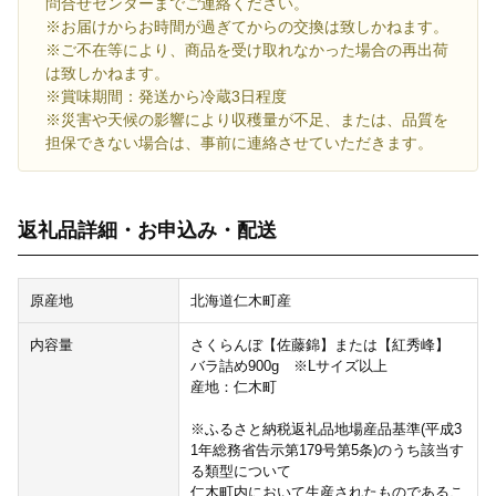
問合せセンターまでご連絡ください。
※お届けからお時間が過ぎてからの交換は致しかねます。
※ご不在等により、商品を受け取れなかった場合の再出荷
は致しかねます。
※賞味期間：発送から冷蔵3日程度
※災害や天候の影響により収穫量が不足、または、品質を
担保できない場合は、事前に連絡させていただきます。
返礼品詳細・お申込み・配送
原産地
北海道仁木町産
内容量
さくらんぼ【佐藤錦】または【紅秀峰】
バラ詰め900g ※Lサイズ以上
産地：仁木町
※ふるさと納税返礼品地場産品基準(平成3
1年総務省告示第179号第5条)のうち該当す
る類型について
仁木町内において生産されたものであるこ