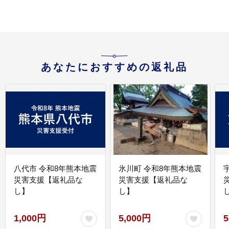
あなたにおすすめの返礼品
八代市 令和8年熊本地震
氷川町 令和8年熊本地震
災害支援【返礼品な
災害支援【返礼品な
し】
し】
し
1,000円
5,000円
5