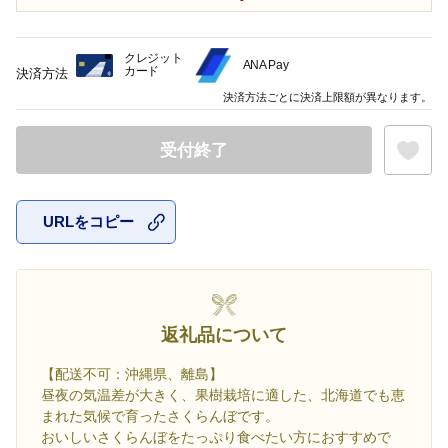
クレジット
ANA Pay
カード
決済方法
決済方法ごとに決済上限額が異なります。
受付終了
URLをコピー
お気に入
返礼品について
【配送不可：沖縄県、離島】
昼夜の気温差が大きく、果樹栽培に適した、北海道でも恵
まれた気候で育ったさくらんぼです。
おいしいさくらんぼをたっぷり食べたい方におすすめで