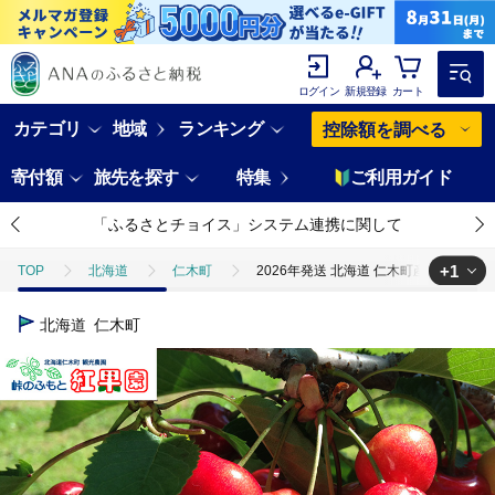
ログイン
新規登録
カート
カテゴリ
地域
ランキング
控除額を調べる
寄付額
旅先を探す
特集
ご利用ガイド
「ふるさとチョイス」システム連携に関して
+1
TOP
北海道
仁木町
2026年発送 北海道 仁木町産 さくらん
TOP
フルーツ
さくらんぼ
2026年発送 北海道 仁木町産 さ
北海道
仁木町