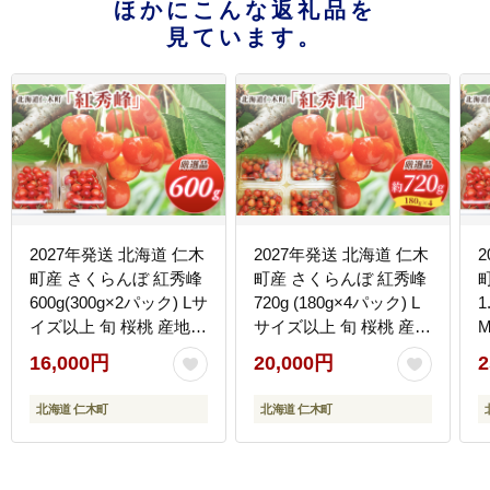
ほかにこんな返礼品を
見ています。
2027年発送 北海道 仁木
2027年発送 北海道 仁木
町産 さくらんぼ 紅秀峰
町産 さくらんぼ 紅秀峰
600g(300g×2パック) Lサ
720g (180g×4パック) L
1
イズ以上 旬 桜桃 産地直
サイズ以上 旬 桜桃 産地
送 サクランボ チェリー
直送 サクランボ チェリ
16,000円
20,000円
2
フルーツ 果物 果物類 仁
ー フルーツ 果物 果物類
木町 仁木 [松山商店]
仁木町 仁木 [松山商店]
北海道 仁木町
北海道 仁木町