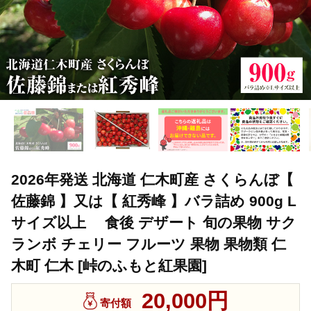
2026年発送 北海道 仁木町産 さくらんぼ【
佐藤錦 】又は【 紅秀峰 】バラ詰め 900g L
サイズ以上 食後 デザート 旬の果物 サク
ランボ チェリー フルーツ 果物 果物類 仁
木町 仁木 [峠のふもと紅果園]
20,000円
寄付額