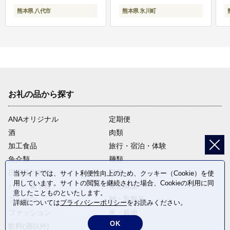
熊本県 八代市
熊本県 氷川町
お礼の品から探す
ANAオリジナル
定期便
酒
肉類
加工食品
旅行・宿泊・体験
魚介類
麺類
日用品・雑貨
野菜
当サイトでは、サイト利便性向上のため、クッキー（Cookie）を使
用しています。サイトの閲覧を継続された場合、Cookieの利用に同
パン・菓子類
電化製品
意したことものといたします。
フルーツ
卵・乳製品
詳細については
プライバシーポリシー
をお読みください。
ファッション
米・穀物
OK
飲料(酒以外)
返礼品なし