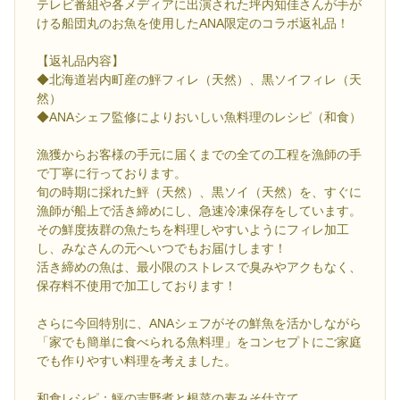
テレビ番組や各メディアに出演された坪内知佳さんが手が
ける船団丸のお魚を使用したANA限定のコラボ返礼品！
【返礼品内容】
◆北海道岩内町産の鮃フィレ（天然）、黒ソイフィレ（天
然）
◆ANAシェフ監修によりおいしい魚料理のレシピ（和食）
漁獲からお客様の手元に届くまでの全ての工程を漁師の手
で丁寧に行っております。
旬の時期に採れた鮃（天然）、黒ソイ（天然）を、すぐに
漁師が船上で活き締めにし、急速冷凍保存をしています。
その鮮度抜群の魚たちを料理しやすいようにフィレ加工
し、みなさんの元へいつでもお届けします！
活き締めの魚は、最小限のストレスで臭みやアクもなく、
保存料不使用で加工しております！
さらに今回特別に、ANAシェフがその鮮魚を活かしながら
「家でも簡単に食べられる魚料理」をコンセプトにご家庭
でも作りやすい料理を考えました。
和食レシピ：鮃の吉野煮と根菜の麦みそ仕立て