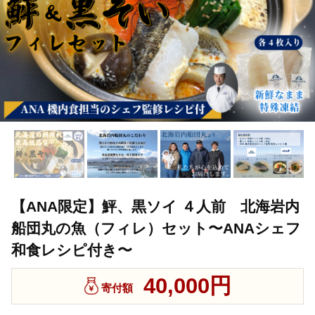
【ANA限定】鮃、黒ソイ ４人前 北海岩内
船団丸の魚（フィレ）セット〜ANAシェフ
和食レシピ付き〜
40,000円
寄付額