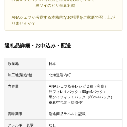
黒ソイのピリ辛豆乳鍋
ANAシェフが考案する本格的なお料理をご家庭で召し上が
りませんか？
返礼品詳細・お申込み・配送
原産地
日本
加工地(製造地)
北海道岩内町
内容量
ANAシェフ監修レシピ２種（和食）
鮃フィレ１パック（80g×4パック）
黒ソイフィレ１パック（80g×4パック）
※真空包装・冷凍便"
賞味期限
別途商品ラベルに記載
アレルギー表示
なし