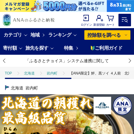
ログイン
新規登録
カート
カテゴリ
地域
ランキング
控除額を調べる
寄付額
旅先を探す
特集
ご利用ガイド
「ふるさとチョイス」システム連携に関して
TOP
北海道
岩内町
【ANA限定】鮃、黒ソイ ４人前 北海
北海道
岩内町