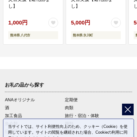
し】
し】
し
1,000円
5,000円
5
熊本県 八代市
熊本県 氷川町
お礼の品から探す
ANAオリジナル
定期便
酒
肉類
加工食品
旅行・宿泊・体験
魚介類
麺類
当サイトでは、サイト利便性向上のため、クッキー（Cookie）を使
日用品・雑貨
野菜
用しています。サイトの閲覧を継続された場合、Cookieの利用に同