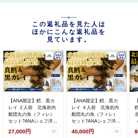
この返礼品を見た人は
ほかにこんな返礼品を
見ています。
【ANA限定】鱈、黒カ
【ANA限定】鱈、黒カ
レイ ２人前 北海岩内
レイ ４人前 北海岩内
船団丸の魚（フィレ）
船団丸の魚（フィレ）
セット?ANAシェフ洋食
セット?ANAシェフ洋食
レシピ付き?
レシピ付き?
27,000円
40,000円
8