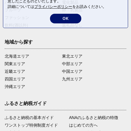
意したことものといたします。
パン・菓子類
電化製品
詳細については
プライバシーポリシー
をお読みください。
フルーツ
卵・乳製品
ファッション
米・穀物
OK
飲料(酒以外)
返礼品なし
地域から探す
北海道エリア
東北エリア
関東エリア
中部エリア
近畿エリア
中国エリア
四国エリア
九州エリア
沖縄エリア
ふるさと納税ガイド
ふるさと納税の基本ガイド
ANAのふるさと納税の特徴
ワンストップ特例制度ガイド
はじめての方へ