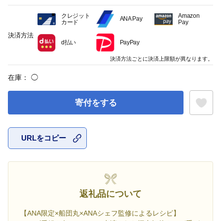
クレジット
Amazon
ANA Pay
カード
Pay
決済方法
d払い
PayPay
決済方法ごとに決済上限額が異なります。
在庫：
◯
寄付をする
URLをコピー
お気に入
返礼品について
【ANA限定×船団丸×ANAシェフ監修によるレシピ】