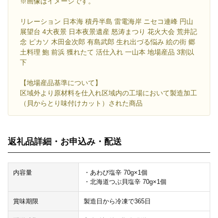
※画像はイメージです。
リレーション 日本海 積丹半島 雷電海岸 ニセコ連峰 円山
展望台 4大夜景 日本夜景遺産 怒涛まつり 花火大会 荒井記
念 ピカソ 木田金次郎 有島武郎 生れ出づる悩み 絵の街 郷
土料理 鮑 前浜 獲れたて 活仕入れ 一山本 地場産品 3割以
下
【地場産品基準について】
区域外より原材料を仕入れ区域内の工場において製造加工
（貝からとり味付けカット）された商品
返礼品詳細・お申込み・配送
内容量
・あわび塩辛 70g×1個
・北海道つぶ貝塩辛 70g×1個
賞味期限
製造日から冷凍で365日