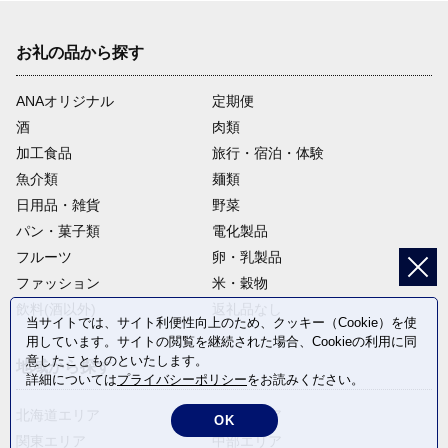
お礼の品から探す
ANAオリジナル
定期便
酒
肉類
加工食品
旅行・宿泊・体験
魚介類
麺類
日用品・雑貨
野菜
パン・菓子類
電化製品
フルーツ
卵・乳製品
ファッション
米・穀物
飲料(酒以外)
返礼品なし
当サイトでは、サイト利便性向上のため、クッキー（Cookie）を使
用しています。サイトの閲覧を継続された場合、Cookieの利用に同
意したことものといたします。
地域から探す
詳細については
プライバシーポリシー
をお読みください。
北海道エリア
東北エリア
OK
関東エリア
中部エリア