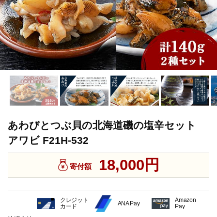
あわびとつぶ貝の北海道磯の塩辛セット
アワビ F21H-532
18,000円
寄付額
クレジット
Amazon
ANA Pay
カード
Pay