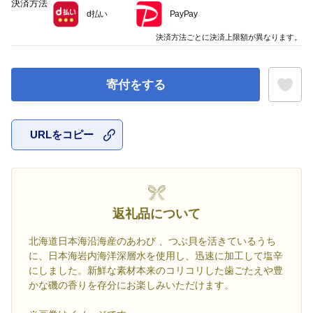
決済方法
d払い
PayPay
決済方法ごとに決済上限額が異なります。
寄付をする
URLをコピー
お気に入
返礼品について
北海道日本海沿海産のあわび 、つぶ貝を活きているうち
に、日本海岩内海洋深層水を使用し、迅速に加工して塩辛
にしました。新鮮な素材本来のコリコリした歯ごたえや豊
かな磯の香りを存分にお楽しみいただけます。