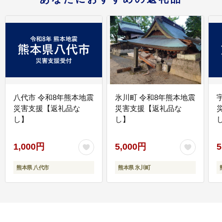
八代市 令和8年熊本地震
氷川町 令和8年熊本地震
災害支援【返礼品な
災害支援【返礼品な
し】
し】
し
1,000円
5,000円
5
熊本県 八代市
熊本県 氷川町