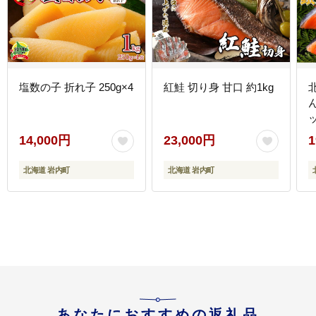
塩数の子 折れ子 250g×4
紅鮭 切り身 甘口 約1kg
ッ
14,000円
23,000円
1
北海道 岩内町
北海道 岩内町
あなたにおすすめの返礼品