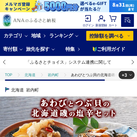
ログイン
新規登録
カート
カテゴリ
地域
ランキング
控除額を調べる
寄付額
旅先を探す
特集
ご利用ガイド
「ふるさとチョイス」システム連携に関して
+3
TOP
北海道
岩内町
あわびとつぶ貝の北海道磯の塩辛セット アワ
TOP
魚介類
あわびとつぶ貝の北海道磯の塩辛セット アワビ F21H-
北海道
岩内町
TOP
魚介類
貝類
あわび
あわびとつぶ貝の北海道磯の塩辛
TOP
加工食品
缶詰・瓶詰
魚(缶詰・瓶詰)
あわびとつ