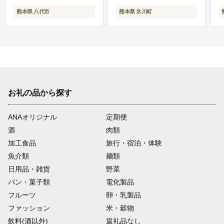
熊本県 八代市
熊本県 氷川町
お礼の品から探す
ANAオリジナル
定期便
酒
肉類
加工食品
旅行・宿泊・体験
魚介類
麺類
日用品・雑貨
野菜
パン・菓子類
電化製品
フルーツ
卵・乳製品
ファッション
米・穀物
飲料(酒以外)
返礼品なし