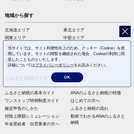
地域から探す
北海道エリア
東北エリア
関東エリア
中部エリア
近畿エリア
中国エリア
当サイトでは、サイト利便性向上のため、クッキー（Cookie）を使
四国エリア
九州エリア
用しています。サイトの閲覧を継続された場合、Cookieの利用に同
意したことものといたします。
沖縄エリア
詳細については
プライバシーポリシー
をお読みください。
OK
ふるさと納税ガイド
ふるさと納税の基本ガイド
ANAのふるさと納税の特徴
ワンストップ特例制度ガイド
はじめての方へ
確定申告のしかた
ふるさと納税の流れ
控除上限額シミュレーション
動画でわかるANAのふるさと
納税
年金受給者・自営業者の方へ