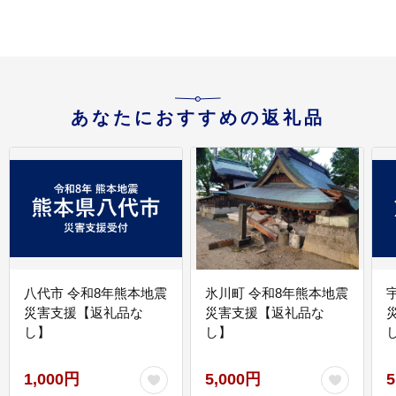
あなたにおすすめの返礼品
八代市 令和8年熊本地震
氷川町 令和8年熊本地震
災害支援【返礼品な
災害支援【返礼品な
し】
し】
し
1,000円
5,000円
5