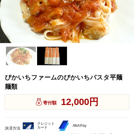
ぴかいちファームのぴかいちパスタ平麺
麺類
12,000円
寄付額
クレジット
ANA Pay
カード
決済方法