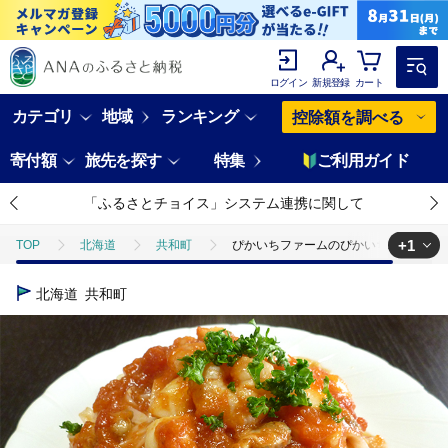
ログイン
新規登録
カート
カテゴリ
地域
ランキング
控除額を調べる
寄付額
旅先を探す
特集
ご利用ガイド
「ふるさとチョイス」システム連携に関して
+1
TOP
北海道
共和町
ぴかいちファームのぴかいちパスタ平麺
TOP
麺類
パスタ
ぴかいちファームのぴかいちパスタ平麺 
北海道
共和町