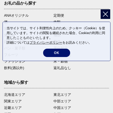
お礼の品から探す
ANAオリジナル
定期便
酒
肉類
当サイトでは、サイト利便性向上のため、クッキー（Cookie）を使
加工食品
旅行・宿泊・体験
用しています。サイトの閲覧を継続された場合、Cookieの利用に同
魚介類
麺類
意したことものといたします。
日用品・雑貨
野菜
詳細については
プライバシーポリシー
をお読みください。
パン・菓子類
電化製品
OK
フルーツ
卵・乳製品
ファッション
米・穀物
飲料(酒以外)
返礼品なし
地域から探す
北海道エリア
東北エリア
関東エリア
中部エリア
近畿エリア
中国エリア