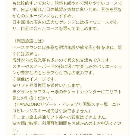
も比較的すいており、傾斜も緩やかで滑りやすいコースで
す。何より晴れた日の眺望が抜群に良いため、景色を見な
がらのクルージングもおすすめ。
日本屈指の広さの広大なゲレンデには様々なコースがあ
り、自分に合ったコースを選んで楽しめます。
《周辺施設には》
ベースタウンには多彩な宿泊施設や飲食店が軒を連ね、近
くには温泉も。
海外からの観光客も多いので異文化交流もできます。
スキーやスノーボードの後に過ごす楽しみのバリエーショ
ンが豊富なのもヒラフならではの魅力です。
※画像はイメージです。
※リフト券引換証を送付いたします。
※グランヒラフスキー場のチケットカウンターにてリフト
券にお引換ください。
（HANAZONOリゾート・アンヌプリ国際スキー場・ニセ
コビレッジスキー場では引換できません）
※ニセコ全山共通リフト券への変更はできません。
※お届け時期、利用可能期間をお確かめの上お申込くださ
い。