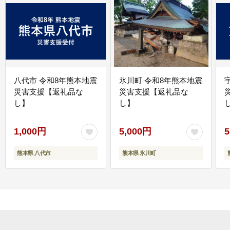
八代市 令和8年熊本地震
氷川町 令和8年熊本地震
災害支援【返礼品な
災害支援【返礼品な
し】
し】
し
1,000円
5,000円
5
熊本県 八代市
熊本県 氷川町