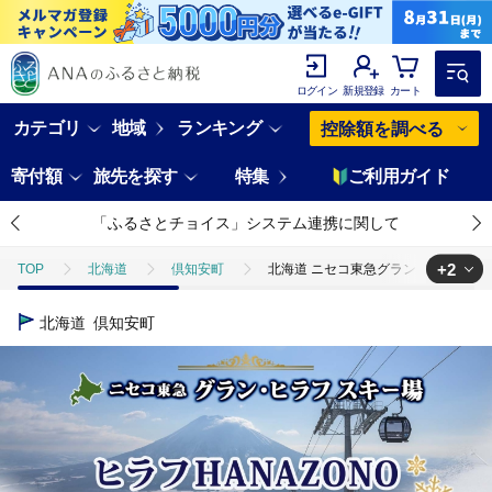
ログイン
新規登録
カート
カテゴリ
地域
ランキング
控除額を調べる
寄付額
旅先を探す
特集
ご利用ガイド
「ふるさとチョイス」システム連携に関して
+2
TOP
北海道
倶知安町
北海道 ニセコ東急グラン・ヒラフスキー
TOP
旅行・宿泊・体験
体験チケット
北海道 ニセコ東急グラ
北海道
倶知安町
TOP
旅行・宿泊・体験
体験チケット
スキー・リフト