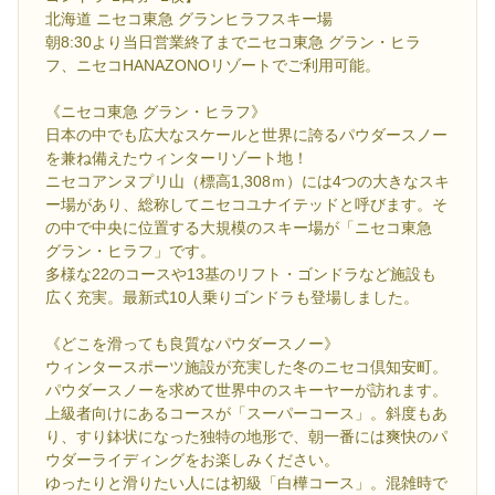
北海道 ニセコ東急 グランヒラフスキー場
朝8:30より当日営業終了までニセコ東急 グラン・ヒラ
フ、ニセコHANAZONOリゾートでご利用可能。
《ニセコ東急 グラン・ヒラフ》
日本の中でも広大なスケールと世界に誇るパウダースノー
を兼ね備えたウィンターリゾート地！
ニセコアンヌプリ山（標高1,308ｍ）には4つの大きなスキ
ー場があり、総称してニセコユナイテッドと呼びます。そ
の中で中央に位置する大規模のスキー場が「ニセコ東急
グラン・ヒラフ」です。
多様な22のコースや13基のリフト・ゴンドラなど施設も
広く充実。最新式10人乗りゴンドラも登場しました。
《どこを滑っても良質なパウダースノー》
ウィンタースポーツ施設が充実した冬のニセコ倶知安町。
パウダースノーを求めて世界中のスキーヤーが訪れます。
上級者向けにあるコースが「スーパーコース」。斜度もあ
り、すり鉢状になった独特の地形で、朝一番には爽快のパ
ウダーライディングをお楽しみください。
ゆったりと滑りたい人には初級「白樺コース」。混雑時で