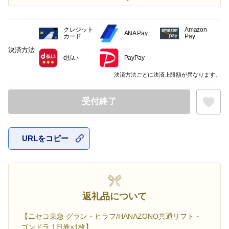
クレジット
Amazon
ANA Pay
カード
Pay
決済方法
d払い
PayPay
決済方法ごとに決済上限額が異なります。
受付終了
URLをコピー
お気に入
返礼品について
【ニセコ東急 グラン・ヒラフ/HANAZONO共通リフト・
ゴンドラ 1日券×1枚】