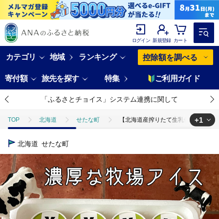
ログイン
新規登録
カート
カテゴリ
地域
ランキング
控除額を調べる
寄付額
旅先を探す
特集
ご利用ガイド
「ふるさとチョイス」システム連携に関して
+1
TOP
北海道
せたな町
【北海道産搾りたて生乳使用】ひらかわ
TOP
卵・乳製品
アイスクリーム
【北海道産搾りたて生乳使用
北海道
せたな町