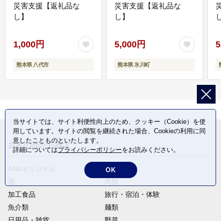
災害支援【返礼品な
災害支援【返礼品な
し】
し】
し
1,000円
5,000円
5
熊本県 八代市
熊本県 氷川町
当サイトでは、サイト利便性向上のため、クッキー（Cookie）を使
用しています。サイトの閲覧を継続された場合、Cookieの利用に同
意したことものといたします。
お礼の品から探す
詳細については
プライバシーポリシー
をお読みください。
ANAオリジナル
定期便
OK
酒
肉類
加工食品
旅行・宿泊・体験
魚介類
麺類
日用品・雑貨
野菜