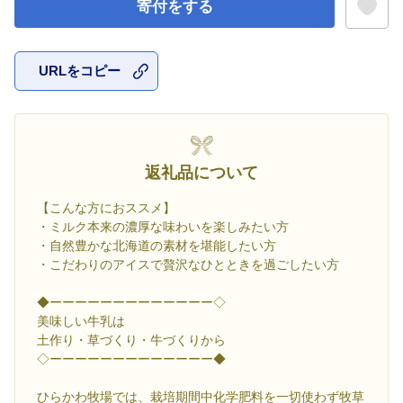
寄付をする
URLをコピー
お気に入
返礼品について
【こんな方におススメ】
・ミルク本来の濃厚な味わいを楽しみたい方
・自然豊かな北海道の素材を堪能したい方
・こだわりのアイスで贅沢なひとときを過ごしたい方
◆ーーーーーーーーーーーーー◇
美味しい牛乳は
土作り・草づくり・牛づくりから
◇ーーーーーーーーーーーーー◆
ひらかわ牧場では、栽培期間中化学肥料を一切使わず牧草