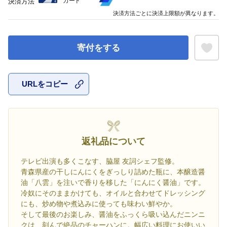
カード
決済方法
決済方法ごとに決済上限額が異なります。
寄付をする
URLをコピー
お気に入
返礼品について
テレビ出演も多くこなす、脇屋 友詞シェフ監修。
青森県産の干しにんにくをぎっしり詰めた瓶に、本醸造醤
油「八雲」を注いで香りを移した「にんにく醤油」です。
冷奴にそのままかけても、オイルと合わせてドレッシング
にも、炒め物や煮込みに使っても味わい鮮やか。
そして最後のお楽しみ、醤油をふっくら吸い込んだニンニ
クは、刻んで絶品のチャーハンに。幅広い料理にお使いい