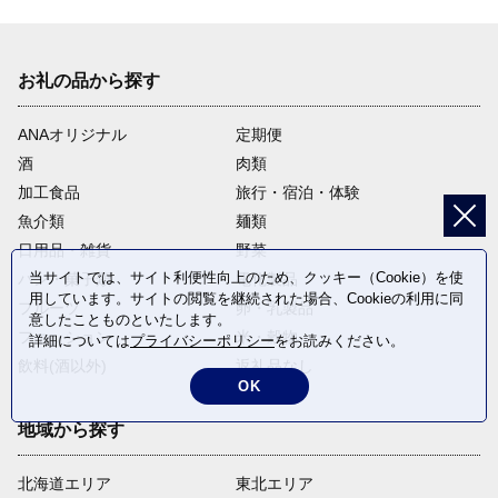
お礼の品から探す
ANAオリジナル
定期便
酒
肉類
加工食品
旅行・宿泊・体験
魚介類
麺類
日用品・雑貨
野菜
当サイトでは、サイト利便性向上のため、クッキー（Cookie）を使
パン・菓子類
電化製品
用しています。サイトの閲覧を継続された場合、Cookieの利用に同
フルーツ
卵・乳製品
意したことものといたします。
ファッション
米・穀物
詳細については
プライバシーポリシー
をお読みください。
飲料(酒以外)
返礼品なし
OK
地域から探す
北海道エリア
東北エリア