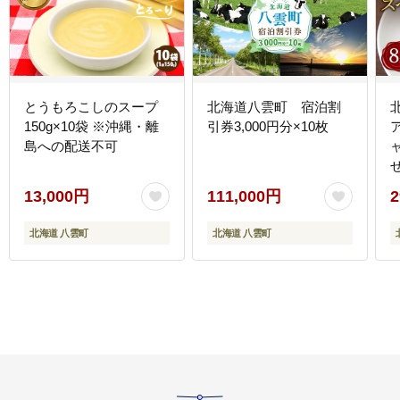
とうもろこしのスープ
北海道八雲町 宿泊割
150g×10袋 ※沖縄・離
引券3,000円分×10枚
島への配送不可
せ 【 スペ
13,000円
111,000円
2
北海道 八雲町
北海道 八雲町