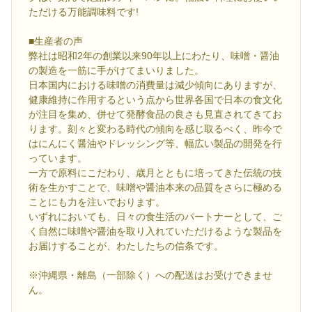
ただける万能調味料です!
■生産者の声
弊社は昭和2年の創業以来90年以上にわたり、味噌・醤油
の製造を一筋に手がけてまいりました。
日本国内における味噌の消費量は減少傾向にありますが、
健康維持に作用するという点から世界各国で日本の食文化
が注目を集め、併せて発酵食品の良さも見直されてきてお
ります。刻々と変わる時代の傾向を感じ取るべく、昨今で
はにんにく醤油やドレッシング等、幅広い製品の開発を行
っています。
一方で原料にこだわり、歳月とともに培ってきた伝統の技
術を生かすことで、味噌や醤油本来の品質をさらに極める
ことにも力を注いでおります。
いずれにおいても、日々の食生活のパートナーとして、ご
く自然に味噌や醤油を取り入れていただけるような製品を
お届けすることが、わたしたちの信条です。
※沖縄県・離島（一部除く）への配送はお受けできませ
ん。