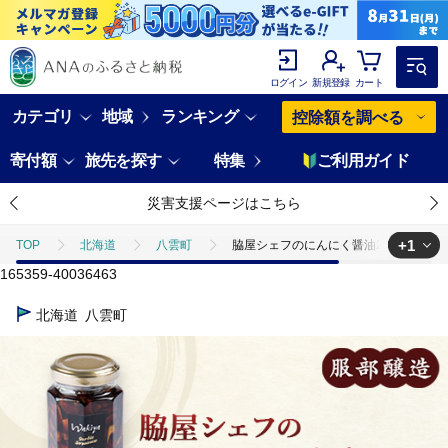
ログイン
新規登録
カート
カテゴリ
地域
ランキング
控除額を調べる
寄付額
旅先を探す
特集
ご利用ガイド
災害支援ページはこちら
+1
TOP
北海道
八雲町
脇屋シェフのにんにく醤油200g ※沖
165359-40036463
TOP
加工食品
調味料
醤油
脇屋シェフのにんにく醤油
北海道
八雲町