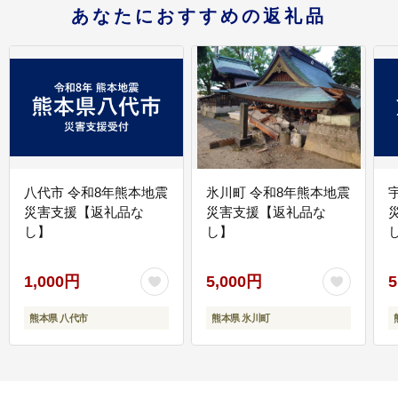
あなたにおすすめの返礼品
八代市 令和8年熊本地震
氷川町 令和8年熊本地震
災害支援【返礼品な
災害支援【返礼品な
し】
し】
し
1,000円
5,000円
5
熊本県 八代市
熊本県 氷川町