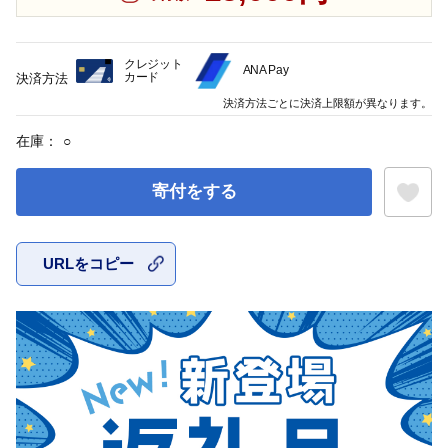
クレジット
ANA Pay
カード
決済方法
決済方法ごとに決済上限額が異なります。
在庫：
○
寄付をする
URLをコピー
お気に入