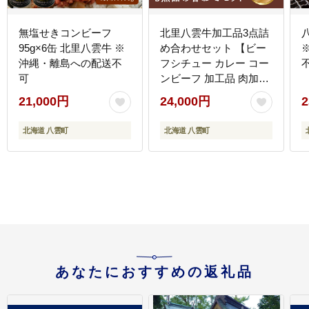
無塩せきコンビーフ
北里八雲牛加工品3点詰
95g×6缶 北里八雲牛 ※
め合わせセット 【ビー
沖縄・離島への配送不
フシチュー カレー コー
可
ンビーフ 加工品 肉加工
品 おうちごはん 簡単調
21,000円
24,000円
2
理 レトルト 詰め合わせ
セット 食品 グルメ お取
北海道 八雲町
北海道 八雲町
り寄せ お取り寄せグル
メ 八雲町 北海道 】 ※
沖縄・離島への配送不
可
あなたにおすすめの返礼品