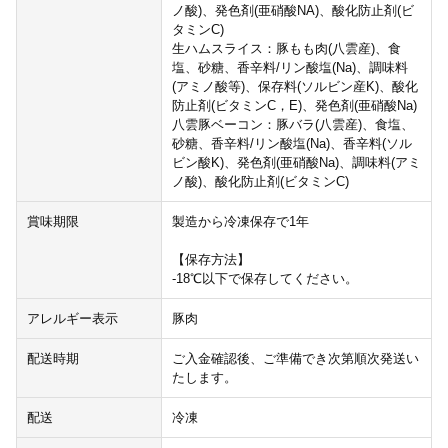
ノ酸)、発色剤(亜硝酸NA)、酸化防止剤(ビ
タミンC)
生ハムスライス：豚もも肉(八雲産)、食
塩、砂糖、香辛料/リン酸塩(Na)、調味料
(アミノ酸等)、保存料(ソルビン産K)、酸化
防止剤(ビタミンC，E)、発色剤(亜硝酸Na)
八雲豚ベーコン：豚バラ(八雲産)、食塩、
砂糖、香辛料/リン酸塩(Na)、香辛料(ソル
ビン酸K)、発色剤(亜硝酸Na)、調味料(アミ
ノ酸)、酸化防止剤(ビタミンC)
賞味期限
製造から冷凍保存で1年
【保存方法】
-18℃以下で保存してください。
アレルギー表示
豚肉
配送時期
ご入金確認後、ご準備でき次第順次発送い
たします。
配送
冷凍