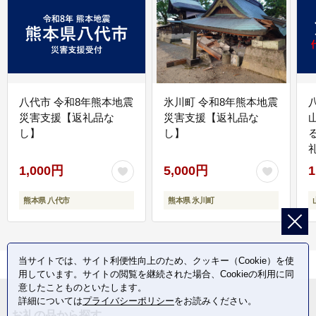
八代市 令和8年熊本地震
氷川町 令和8年熊本地震
災害支援【返礼品な
災害支援【返礼品な
し】
し】
1,000円
5,000円
1
熊本県 八代市
熊本県 氷川町
当サイトでは、サイト利便性向上のため、クッキー（Cookie）を使
用しています。サイトの閲覧を継続された場合、Cookieの利用に同
意したことものといたします。
詳細については
プライバシーポリシー
をお読みください。
お礼の品から探す