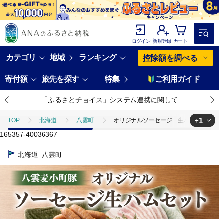
ログイン
新規登録
カート
カテゴリ
地域
ランキング
控除額を調べる
寄付額
旅先を探す
特集
ご利用ガイド
「ふるさとチョイス」システム連携に関して
+1
TOP
北海道
八雲町
オリジナルソーセージ・生ハムセット（4点
165357-40036367
TOP
肉
豚肉
オリジナルソーセージ・生ハムセット（4点） 【 
北海道
八雲町