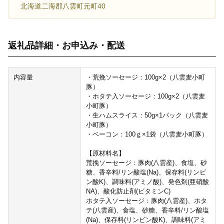
北海道二海郡八雲町元町40
返礼品詳細・お申込み・配送
内容量
・荒挽ソーセージ：100g×2（八雲麦小町
豚）
・ホタテ入ソーセージ：100g×2（八雲麦
小町豚）
・生ハムスライス：50g×1パック（八雲麦
小町豚）
・ベーコン：100ｇ×1袋（八雲麦小町豚）
【原材料名】
荒挽ソーセージ：豚肉(八雲産)、食塩、砂
糖、香辛料/リン酸塩(Na)、保存料(リンビ
ン酸K)、調味料(アミノ酸)、発色剤(亜硝酸
NA)、酸化防止剤(ビタミンC)
ホタテ入ソーセージ：豚肉(八雲産)、ホタ
テ(八雲産)、食塩、砂糖、香辛料/リン酸塩
(Na)、保存料(リンビン酸K)、調味料(アミ