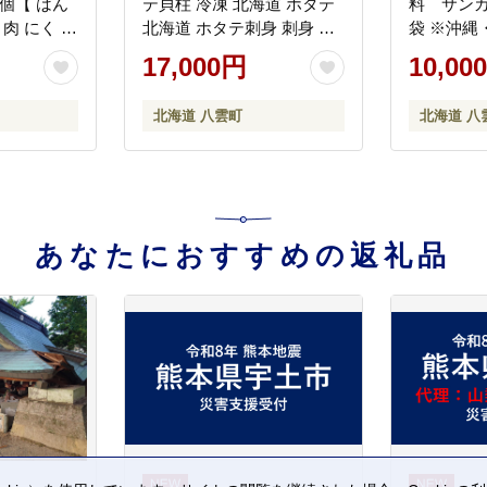
0個【 はん
テ貝柱 冷凍 北海道 ホタテ
料 サンカ
 肉 にく ニ
北海道 ホタテ刺身 刺身 帆
袋 ※沖縄
手軽 小分け
立 海鮮 魚介 産地直送（北
可
17,000円
10,00
食品 お弁
海道） 工場直送（八雲町）
弁当のおか
小分け ほたて ほたて貝柱
北海道 八雲町
北海道 八
卓 噴火
帆立貝柱 冷凍 玉冷 天然 魚
沖
介類 噴火湾 八雲町 北海道
送不可
】 ※沖縄・離島への配送不
可
あなたにおすすめの返礼品