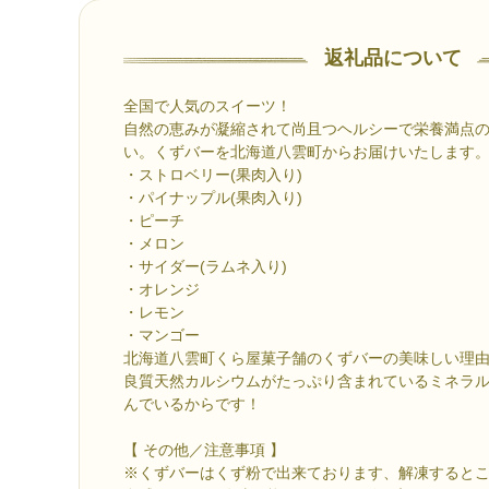
返礼品について
全国で人気のスイーツ！
自然の恵みが凝縮されて尚且つヘルシーで栄養満点
い。くずバーを北海道八雲町からお届けいたします。(
・ストロベリー(果肉入り)
・パイナップル(果肉入り)
・ピーチ
・メロン
・サイダー(ラムネ入り)
・オレンジ
・レモン
・マンゴー
北海道八雲町くら屋菓子舗のくずバーの美味しい理
良質天然カルシウムがたっぷり含まれているミネラル
んでいるからです！
【 その他／注意事項 】
※くずバーはくず粉で出来ております、解凍すると