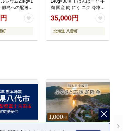
ルシウム20kg×1
140g×30個【 はんばーぐ 牛
・離島への配送不
肉 国産 肉 にく ニク 冷凍
簡単 お手軽 小分け 人気 北
0円
35,000円
海道 冷凍 冷凍食品 お弁当
弁当 おかず 弁当のおかず
雲町
北海道 八雲町
調理 簡単調理 食卓 人気 ラ
ンキング おすすめ 噴火湾
八雲町 北海道 】 ※沖縄・
離島への配送不可