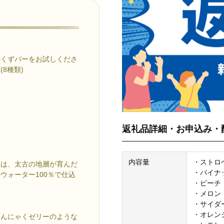
のくずバーをお試しくださ
8種類)
返礼品詳細・お申込み・
内容量
・ストロ
由は、太古の地層が育んだ
・パイナ
ウォーター100％で仕込
・ピーチ
・メロン
・サイダ
・オレン
こんにゃくゼリーのような