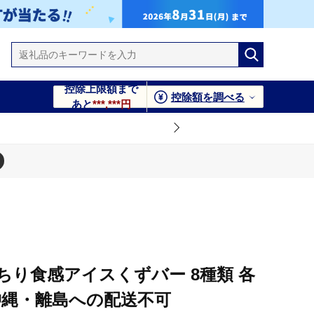
控除上限額まで
控除額を調べる
あと
***,***円
不可
ちり食感アイスくずバー 8種類 各
※沖縄・離島への配送不可