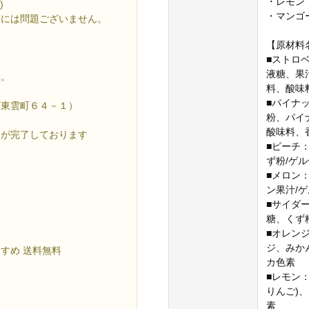
・レモン
)
・マンゴ
質には問題ございません。
【原材料
■ストロ
液糖、果
す。
料、酸味
■パイナ
町東雲町６４－１）
粉、パイ
酸味料、
）が完了しております
■ピーチ
ず粉/ゲ
■メロン
ン果汁/
■サイダ
糖、くず
■オレン
ジ、みか
すすめ 送料無料
カ色素
■レモン
りんご)
素