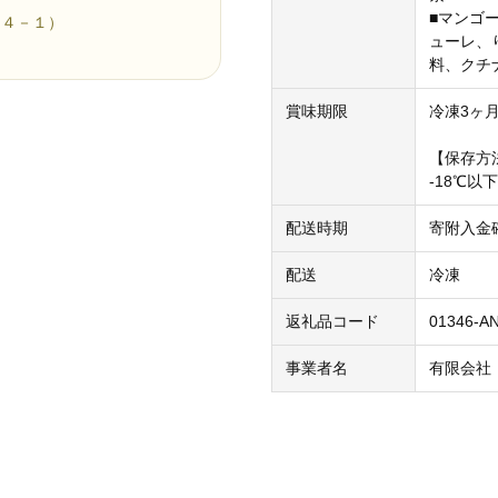
■マンゴ
６４－１）
ューレ、
料、クチ
賞味期限
冷凍3ヶ
【保存方
-18℃
配送時期
寄附入金
配送
冷凍
返礼品コード
01346-A
事業者名
有限会社