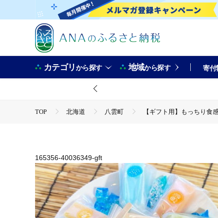
カテゴリ
地域
から探す
から探す
寄付
TOP
北海道
八雲町
【ギフト用】もっちり食感ア
TOP
卵・乳製品
アイスクリーム
【ギフト用】
165356-40036349-gft