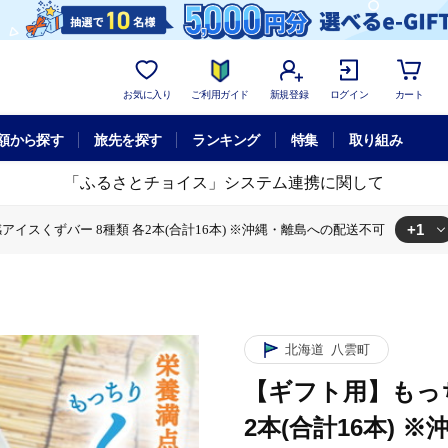
お気に入り
ご利用ガイド
新規登録
ログイン
カート
額から探す
旅先を探す
ランキング
特集
取り組み
「ふるさとチョイス」システム連携に関して
+1
イスくずバー 8種類 各2本(合計16本) ※沖縄・離島への配送不可
もっちり食感アイスくずバー 8種類 各2本(合計16本) ※沖縄・離島への配送
北海道
八雲町
【ギフト用】もっ
2本(合計16本) 