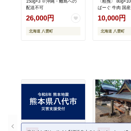
150g×3 ※沖縄・離島への
〈粗挽〉 80g×1
配送不可
ばーぐ 牛肉 国産
ク 冷凍 簡単 お
26,000円
10,000円
北海道 冷凍 冷凍
当 弁当 おかず 
北海道 八雲町
北海道 八雲町
ず 調理 簡単調理 食
湾 八雲町 北海道 】 ※
縄・離島への配