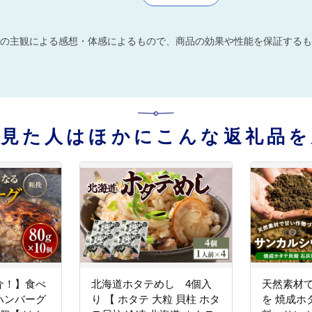
の主観による感想・体感によるもので、商品の効果や性能を保証するも
を見た人はほかにこんな返礼品を
介！】食べ
北海道ホタテめし 4個入
天然素材
ハンバーグ
り 【 ホタテ 大粒 貝柱 ホタ
を 焼成ホ