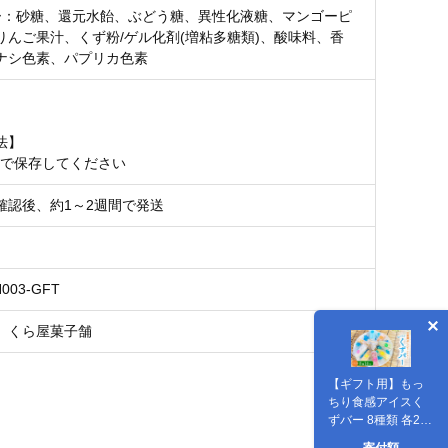
ー：砂糖、還元水飴、ぶどう糖、異性化液糖、マンゴーピ
りんご果汁、くず粉/ゲル化剤(増粘多糖類)、酸味料、香
ナシ色素、パプリカ色素
月
法】
以下で保存してください
確認後、約1～2週間で発送
N003-GFT
 くら屋菓子舗
【ギフト用】もっ
ちり食感アイスく
ずバー 8種類 各2本
(合計16本) ※沖
寄付額