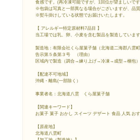
食感です。(再冷凍可能ですが、1回位が望ましいです
※包袋は写真と一部異なる場合がございますが、品
※熨斗掛けしている状態でお届けいたします。
【 アレルギー特定原材料7品目 】
当工場では乳、卵、小麦を含む製品を製造していま
製造地：有限会社くら屋菓子舗（北海道二海郡八雲
告示第５条第３号 （理由）
区域内で製造（調合→練り上げ→冷凍→成型→梱包
【配達不可地域】
沖縄・離島(一部除く）
事業者名：北海道八雲 くら屋菓子舗
【関連キーワード】
お菓子 菓子 おかし スイーツ デザート 食品 人気 お
【原産地】
北海道八雲町
【加工地（製造地）】