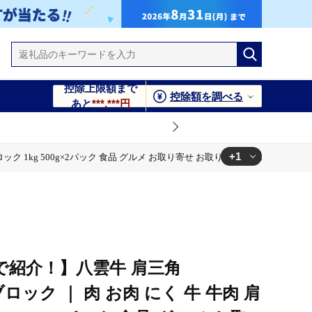
控除上限額まで
控除額を調べる
あと
***,***円
+1
ブロック 1kg 500g×2パック 食品 グルメ お取り寄せ お取り寄せグルメ 人気
ルメ お取り寄せ お取り寄せグルメ 人気 おすすめ 八雲町 北海道 ※沖
で紹介！】八雲牛 肩三角
）ブロック ｜ 肉 お肉 にく 牛 牛肉 肩