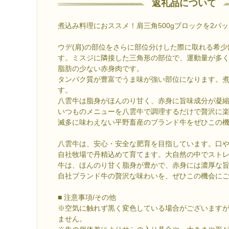
返礼品について
煮込み料理におススメ！肩三角500gブロックを2パ
ウデ(肩)の部位をさらに部位分けした際に取れる希
す。ミスジに隣接した三角形の部位で、運動量が多
脂肪の少ない赤身肉です。
タンパク質が豊富でうま味が強い部位になります。
す。
八雲牛は脂身がほんのり甘く、赤身に旨味成分が凝
いつものメニューを八雲牛で調理するだけで贅沢に
滅多に味わえない平野畜産のブランド牛をぜひこの
八雲牛は、安心・安全な肥育を目指しています。口
自社牧場で丹精込めて育てます。大自然の中でスト
牛は、ほんのり甘く脂身が豊かで、赤身には濃厚な
自社ブランド牛の贅沢な味わいを、ぜひこの機会に
■ 注意事項/その他
※空気に触れず黒く変色している場合がございます
ません。