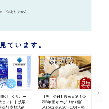
のではありません。
見ています。
用洗剤 クリホー
【先行受付】農家直送！令
3袋セット ｜ 洗濯
和8年産 ゆめぴりか (精白
用洗剤 衣類洗剤
米) 5kg ※2026年10月～発