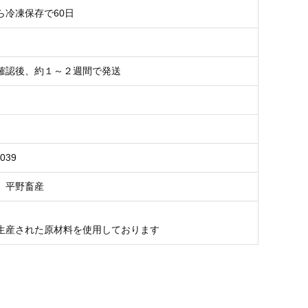
ら冷凍保存で60日
確認後、約１～２週間で発送
L039
 平野畜産
生産された原材料を使用しております