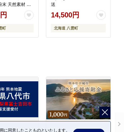
末 天然素材 洗
送
八雲町 北海道 ※
0円
14,500円
離島への配送不可
雲町
北海道 八雲町
の利用に同意したことものといたします。