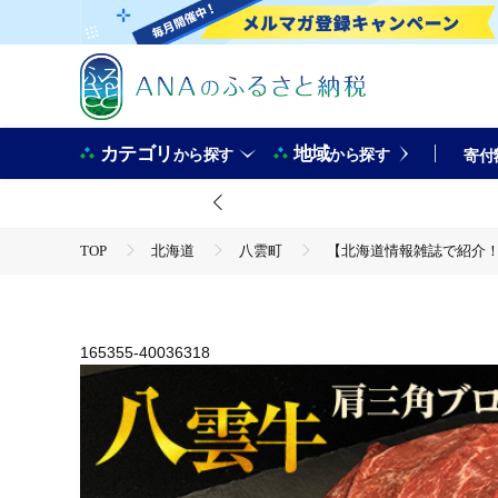
カテゴリ
地域
から探す
から探す
寄付
TOP
北海道
八雲町
【北海道情報雑誌で紹介！】八
TOP
肉
牛肉
【北海道情報雑誌で紹介！】八雲牛 肩三角 1kg（500g×2P）ブロッ
縄・離島への配送不可
165355-40036318