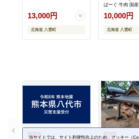
ばーぐ 牛肉 国産
ク 冷凍 簡単 お
13,000円
10,000円
北海道 冷凍 冷凍
当 弁当 おかず 
北海道 八雲町
北海道 八雲町
ず 調理 簡単調理 食
湾 八雲町 北海道 】 ※
縄・離島への配
当サイトでは、サイト利便性向上のため、クッキー（Coo