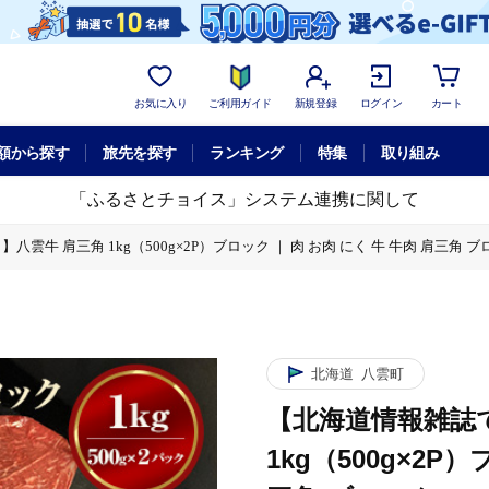
お気に入り
ご利用ガイド
新規登録
ログイン
カート
額から探す
旅先を探す
ランキング
特集
取り組み
「ふるさとチョイス」システム連携に関して
雲牛 肩三角 1kg（500g×2P）ブロック ｜ 肉 お肉 にく 牛 牛肉 肩三角 
ク ｜ 肉 お肉 にく 牛 牛肉 肩三角 ブロック 1kg 500g×2パック 食品 グ
北海道
八雲町
【北海道情報雑誌
1kg（500g×2P