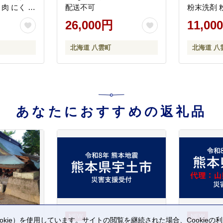
 肉 にく ニ
配送不可
粉末洗剤 粉
手軽 小分け
剤 日用品 
26,000円
11,00
食品 お弁
沖縄県・
弁当のおか
北海道 八雲町
北海道 八
卓 噴火
沖
送不可
あなたにおすすめの返礼品
kie）を使用しています。サイトの閲覧を継続された場合、Cookie