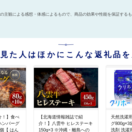
の主観による感想・体感によるもので、商品の効果や性能を保証するも
を見た人はほかにこんな返礼品を
介！】食べ
【北海道情報雑誌で紹
天然洗濯
ハンバーグ
介！】八雲牛 ヒレステーキ
グ800g×
0個【 はん
150g×3 ※沖縄・離島への
洗剤 洗濯