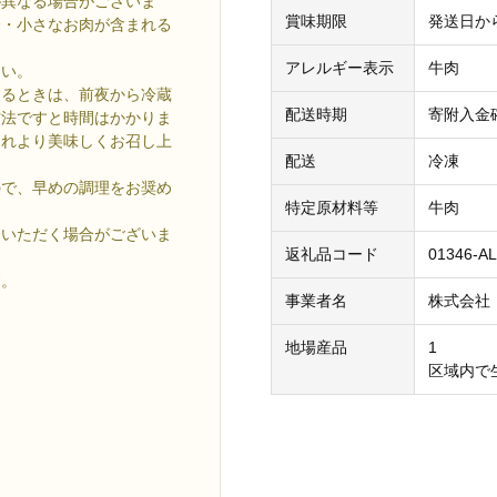
が異なる場合がございま
賞味期限
発送日か
合・小さなお肉が含まれる
アレルギー表示
牛肉
さい。
なるときは、前夜から冷蔵
配送時期
寄附入金
方法ですと時間はかかりま
られより美味しくお召し上
配送
冷凍
ので、早めの調理をお奨め
特定原材料等
牛肉
をいただく場合がございま
返礼品コード
01346-A
す。
事業者名
株式会社
地場産品
1
区域内で