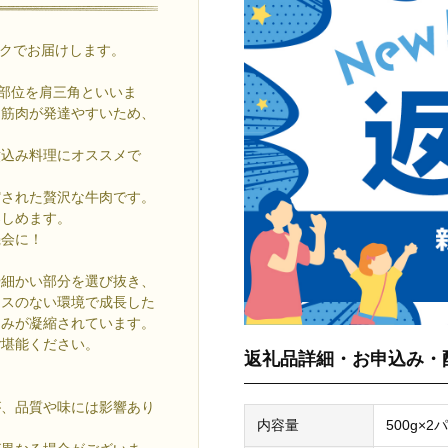
ックでお届けします。
少部位を肩三角といいま
く筋肉が発達やすいため、
煮込み料理にオススメで
縮された贅沢な牛肉です。
楽しめます。
機会に！
や細かい部分を選び抜き、
レスのない環境で成長した
旨みが凝縮されています。
ご堪能ください。
返礼品詳細・お申込み・
が、品質や味には影響あり
内容量
500g×2