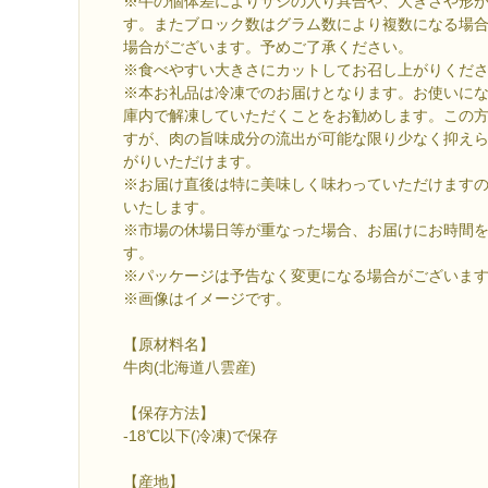
※牛の個体差によりサシの入り具合や、大きさや形
す。またブロック数はグラム数により複数になる場
場合がございます。予めご了承ください。
※食べやすい大きさにカットしてお召し上がりくだ
※本お礼品は冷凍でのお届けとなります。お使いに
庫内で解凍していただくことをお勧めします。この
すが、肉の旨味成分の流出が可能な限り少なく抑え
がりいただけます。
※お届け直後は特に美味しく味わっていただけます
いたします。
※市場の休場日等が重なった場合、お届けにお時間
す。
※パッケージは予告なく変更になる場合がございま
※画像はイメージです。
【原材料名】
牛肉(北海道八雲産)
【保存方法】
-18℃以下(冷凍)で保存
【産地】