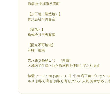
原産地:北海道八雲町
【加工地（製造地）】
株式会社平野畜産
【提供元】
株式会社平野畜産
【配送不可地域】
沖縄・離島
告示第５条第１号 （理由）
区域内で生産された原材料を使用しております
検索ワード：肉 お肉 にく 牛 牛肉 肩三角 ブロック 1kg
ルメ お取り寄せ お取り寄せグルメ 人気 おすすめ 八