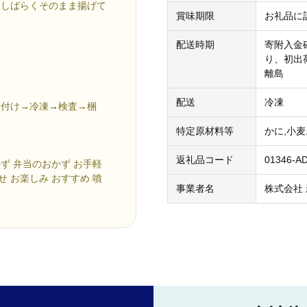
にしばらくそのまま揚げて
賞味期限
お礼品に
配送時期
寄附入金確
り、初出
離島
配送
冷凍
衣付け→冷凍→検査→梱
特定原材料等
かに,小麦
返礼品コード
01346-A
かず 弁当のおかず お手軽
せ お楽しみ おすすめ 噴
事業者名
株式会社