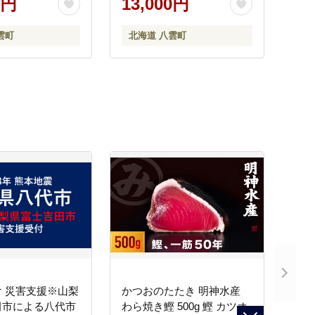
0円
13,000円
雲町
北海道 八雲町
 災害支援※山梨
かつおのたたき 明神水産
田市による八代市
わら焼き鰹 500g 鰹 カツオ