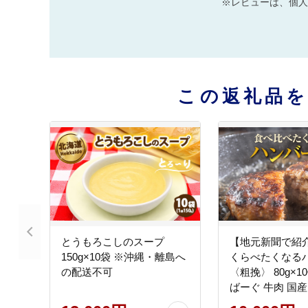
※レビューは、個人
この返礼品
とうもろこしのスープ
【地元新聞で紹
150g×10袋 ※沖縄・離島へ
くらべたくなる
の配送不可
〈粗挽〉 80g×1
ばーぐ 牛肉 国産
ク 冷凍 簡単 お