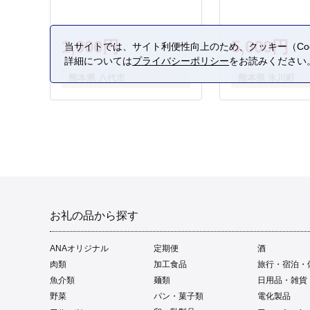
1,000円
5,000円
当サイトでは、サイト利便性向上のため、クッキー（Coo
詳細については
プライバシーポリシー
をお読みください
熊本県 八代市
熊本県 氷川町
お礼の品から探す
ANAオリジナル
定期便
酒
肉類
加工食品
旅行・宿泊・
魚介類
麺類
日用品・雑貨
野菜
パン・菓子類
電化製品