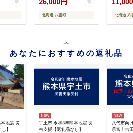
26,000円
11,00
食品 お弁
弁当のおか
北海道 八雲町
北海道 八
卓 噴火
沖
送不可
あなたにおすすめの返礼品
熊本地震 災
宇土市 令和8年熊本地震 災
八代市向け
なし】
害支援【返礼品なし】
県富士吉