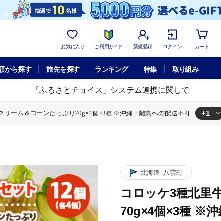
お気に入り
ご利用ガイド
新規登録
ログイン
カート
額から探す
旅先を探す
ランキング
特集
取り組み
「ふるさとチョイス」システム連携に関して
+1
リーム＆コーンたっぷり70g×4個×3種 ※沖縄・離島への配送不可
コロッケ3種北里牛＆カニクリーム＆コーンたっぷり70g×4個×3種 ※沖
北海道
八雲町
コロッケ3種北里
70g×4個×3種 