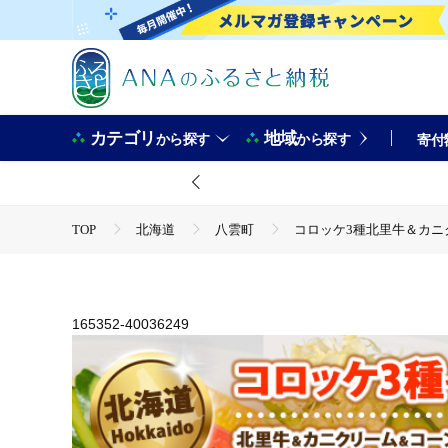
カテゴリ
地域
から探す
から探す
寄付
TOP
北海道
八雲町
コロッケ3種北里牛＆カニク
TOP
加工食品
惣菜・レトルト
ほかの惣菜
165352-40036249