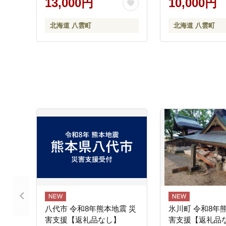
13,000円
10,000円
北海道 冷凍 冷凍
当 弁当 おかず 
北海道 八雲町
北海道 八雲町
ず 調理 簡単調理 食
湾 八雲町 北海道 】 ※
縄・離島への配
八代市 令和8年熊本地震 災
氷川町 令和8年
害支援【返礼品なし】
害支援【返礼品