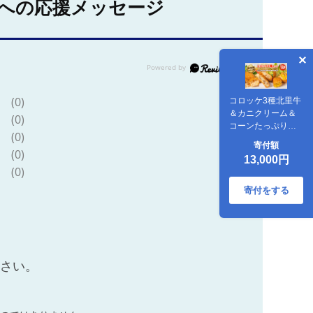
への応援メッセージ
(0)
コロッケ3種北里牛
＆カニクリーム＆
(0)
コーンたっぷり
(0)
70g×4個×3種 ※沖
寄付額
縄・離島への配送
(0)
13,000円
不可
(0)
寄付をする
ださい。