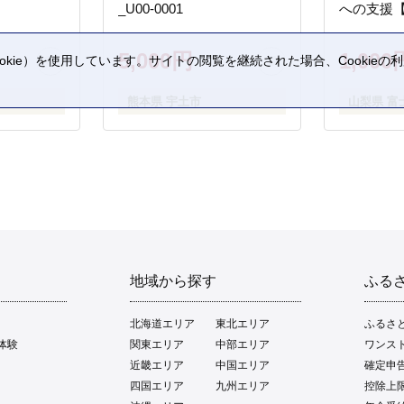
_U00-0001
への支援
5,000円
1,000
kie）を使用しています。サイトの閲覧を継続された場合、Cookie
。
熊本県 宇土市
山梨県 富
地域から探す
ふる
北海道エリア
東北エリア
ふるさ
体験
関東エリア
中部エリア
ワンス
近畿エリア
中国エリア
確定申
四国エリア
九州エリア
控除上