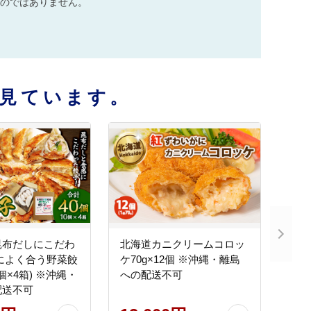
のではありません。
見ています。
昆布だしにこだわ
北海道カニクリームコロッ
によく合う野菜餃
ケ70g×12個 ※沖縄・離島
0個×4箱) ※沖縄・
への配送不可
配送不可