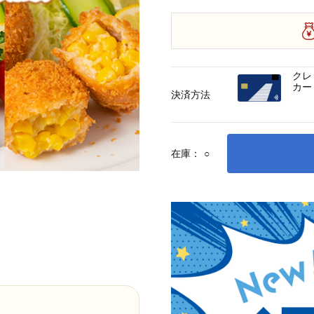
クレ
カー
決済方法
在庫：
○