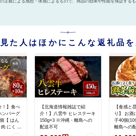
の主観による感想・体感によるもので、商品の効果や性能を保証するも
を見た人はほかにこんな返礼品を
介！】食べ
【北海道情報雑誌で紹
【食感と
ハンバーグ
介！】八雲牛 ヒレステーキ
り】 お酒
0個【 はん
150g×3 ※沖縄・離島への
子40個(1
 肉 にく ニ
配送不可
離島への
手軽 小分け