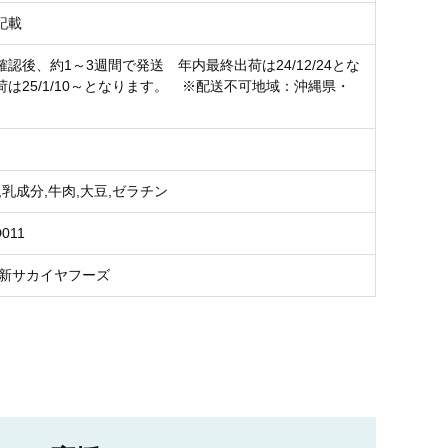
記載
認後、約1～3週間で発送 年内最終出荷は24/12/24とな
荷は25/1/10～となります。 ※配送不可地域：沖縄県・
,乳成分,牛肉,大豆,ゼラチン
D011
 新サカイヤフーズ