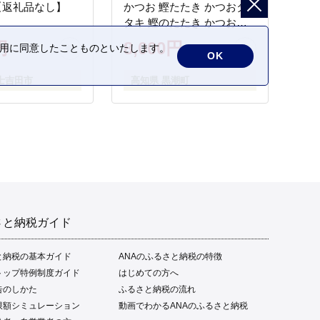
【返礼品なし】
かつお 鰹たたき かつおタ
タキ 鰹のたたき かつおの
タタキ 藁焼き わら焼き 魚
円
8,000円
の利用に同意したことものといたします。
さかな 海鮮 刺身 お刺身 冷
OK
凍 ご家庭用 グルメ 特産品
士吉田市
高知県 黒潮町
ご当地 本場 高知 黒潮町 ギ
フト 贈答品 人気 返礼品 ふ
るさと納税 魚介類 高知県
産 土佐名物 高知県 高評価
食卓 ご飯のお供 父の日 ギ
フト プレゼント[1669]
さと納税ガイド
と納税の基本ガイド
ANAのふるさと納税の特徴
トップ特例制度ガイド
はじめての方へ
告のしかた
ふるさと納税の流れ
限額シミュレーション
動画でわかるANAのふるさと納税