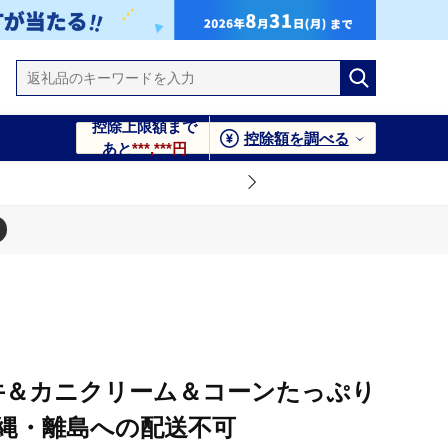
控除上限額まで
控除額を調べる
あと
***,***円
縄・離島への配送不可
牛＆カニクリーム＆コーンたっぷり
※沖縄・離島への配送不可