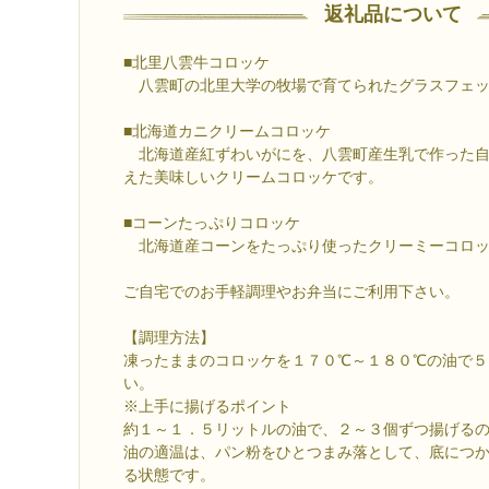
返礼品について
■北里八雲牛コロッケ
八雲町の北里大学の牧場で育てられたグラスフェッ
■北海道カニクリームコロッケ
北海道産紅ずわいがにを、八雲町産生乳で作った自
えた美味しいクリームコロッケです。
■コーンたっぷりコロッケ
北海道産コーンをたっぷり使ったクリーミーコロッ
ご自宅でのお手軽調理やお弁当にご利用下さい。
【調理方法】
凍ったままのコロッケを１７０℃～１８０℃の油で５
い。
※上手に揚げるポイント
約１～１．５リットルの油で、２～３個ずつ揚げる
油の適温は、パン粉をひとつまみ落として、底につ
る状態です。