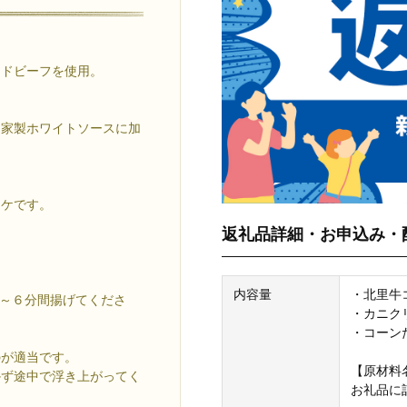
ドビーフを使用。
家製ホワイトソースに加
ケです。
返礼品詳細・お申込み・
内容量
・北里牛コ
～６分間揚げてくださ
・カニクリ
・コーンた
のが適当です。
【原材料
かず途中で浮き上がってく
お礼品に