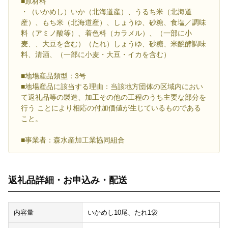
■原材料
・（いかめし）いか（北海道産）、うるち米（北海道
産）、もち米（北海道産）、しょうゆ、砂糖、食塩／調味
料（アミノ酸等）、着色料（カラメル）、（一部に小
麦、、大豆を含む）（たれ）しょうゆ、砂糖、米醗酵調味
料、清酒、（一部に小麦・大豆・イカを含む）
■地場産品類型：3号
■地場産品に該当する理由：当該地方団体の区域内におい
て返礼品等の製造、加工その他の工程のうち主要な部分を
行う ことにより相応の付加価値が生じているものである
こと。
■事業者：森水産加工業協同組合
返礼品詳細・お申込み・配送
内容量
いかめし10尾、たれ1袋