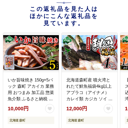
この返礼品を見た人は
ほかにこんな返礼品を
見ています。
いか旨味焼き 150g×5パ
北海道森町産 噴火湾と
ック 森町 アカイカ 業務
れたて鮮魚福袋4kg以上
ズ
用 おつまみ 加工品 惣菜
アブラコ（アイナメ）
魚介類 ふるさと納税 北
カレイ類 カジカ ソイ ガ
海道 mr1-0647
ヤ ニシン 福袋 鮮魚 海
10,000円
12,000円
1
鮮 セット 焼き魚 煮付け
鍋 ふるさと納税 北海道
納
北海道 森町
北海道 森町
森町 mr1-0149