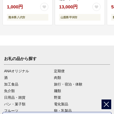
1,000円
13,000円
5
熊本県 八代市
山梨県 甲州市
お礼の品から探す
ANAオリジナル
定期便
酒
肉類
加工食品
旅行・宿泊・体験
魚介類
麺類
日用品・雑貨
野菜
パン・菓子類
電化製品
フルーツ
卵・乳製品