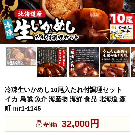
冷凍生いかめし10尾入たれ付調理セット
イカ 烏賊 魚介 海産物 海鮮 食品 北海道 森
町 mr1-1145
32,000円
寄付額