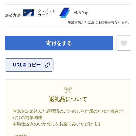
クレジット
ANA Pay
カード
決済方法
決済方法ごとに決済上限額が異なります。
寄付をする
URLをコピー
お気に入
返礼品について
お米を詰め込んだ調理済のいかめしを付属のたれで煮込む
だけの簡単調理。
本場仕込みのいかめしをお楽しみいただけます。