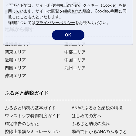
ファッション
米・穀物
当サイトでは、サイト利便性向上のため、クッキー（Cookie）を使
用しています。サイトの閲覧を継続された場合、Cookieの利用に同
飲料(酒以外)
返礼品なし
意したことものといたします。
詳細については
プライバシーポリシー
をお読みください。
地域から探す
OK
北海道エリア
東北エリア
関東エリア
中部エリア
近畿エリア
中国エリア
四国エリア
九州エリア
沖縄エリア
ふるさと納税ガイド
ふるさと納税の基本ガイド
ANAのふるさと納税の特徴
ワンストップ特例制度ガイド
はじめての方へ
確定申告のしかた
ふるさと納税の流れ
控除上限額シミュレーション
動画でわかるANAのふるさと