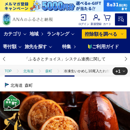
ログイン
新規登録
カート
カテゴリ
地域
ランキング
控除額を調べる
寄付額
旅先を探す
特集
ご利用ガイド
「ふるさとチョイス」システム連携に関して
+1
TOP
北海道
森町
冷凍生いかめし10尾入たれ付調理セット イカ 烏
TOP
魚介類
たこ・いか
冷凍生いかめし10尾入たれ付調理セット 
北海道
森町