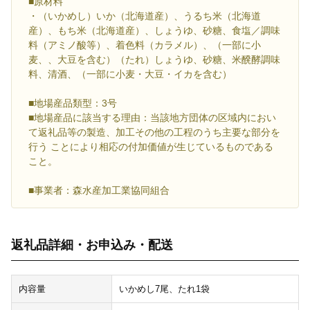
■原材料
・（いかめし）いか（北海道産）、うるち米（北海道
産）、もち米（北海道産）、しょうゆ、砂糖、食塩／調味
料（アミノ酸等）、着色料（カラメル）、（一部に小
麦、、大豆を含む）（たれ）しょうゆ、砂糖、米醗酵調味
料、清酒、（一部に小麦・大豆・イカを含む）
■地場産品類型：3号
■地場産品に該当する理由：当該地方団体の区域内におい
て返礼品等の製造、加工その他の工程のうち主要な部分を
行う ことにより相応の付加価値が生じているものである
こと。
■事業者：森水産加工業協同組合
返礼品詳細・お申込み・配送
内容量
いかめし7尾、たれ1袋