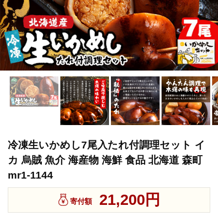
冷凍生いかめし7尾入たれ付調理セット イ
カ 烏賊 魚介 海産物 海鮮 食品 北海道 森町
mr1-1144
21,200円
寄付額