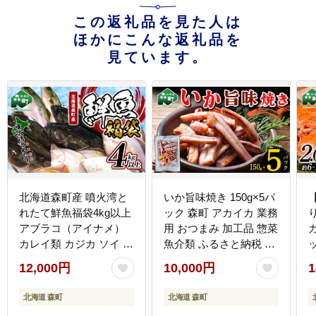
この返礼品を見た人は
ほかにこんな返礼品を
見ています。
北海道森町産 噴火湾と
いか旨味焼き 150g×5パ
れたて鮮魚福袋4kg以上
ック 森町 アカイカ 業務
アブラコ（アイナメ）
用 おつまみ 加工品 惣菜
ガ
カレイ類 カジカ ソイ ガ
魚介類 ふるさと納税 北
ヤ ニシン 福袋 鮮魚 海
海道 mr1-0647
12,000円
10,000円
1
鮮 セット 焼き魚 煮付け
鍋 ふるさと納税 北海道
北海道 森町
北海道 森町
森町 mr1-0149
m