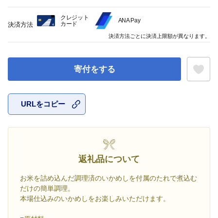
クレジット
ANA Pay
カード
決済方法
決済方法ごとに決済上限額が異なります。
寄付をする
URLをコピー
お気に入
返礼品について
お米を詰め込んだ調理済のいかめしを付属のたれで煮込む
だけの簡単調理。
本場仕込みのいかめしをお楽しみいただけます。