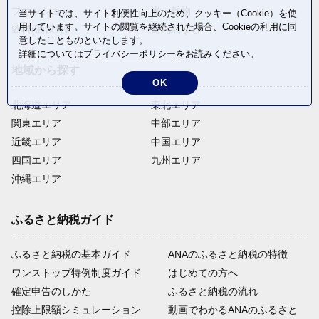
ファッション
米・穀物
当サイトでは、サイト利便性向上のため、クッキー（Cookie）を使
用しています。サイトの閲覧を継続された場合、Cookieの利用に同
飲料(酒以外)
返礼品なし
意したことものといたします。
詳細については
プライバシーポリシー
をお読みください。
地域から探す
OK
北海道エリア
東北エリア
関東エリア
中部エリア
近畿エリア
中国エリア
四国エリア
九州エリア
沖縄エリア
ふるさと納税ガイド
ふるさと納税の基本ガイド
ANAのふるさと納税の特徴
ワンストップ特例制度ガイド
はじめての方へ
確定申告のしかた
ふるさと納税の流れ
控除上限額シミュレーション
動画でわかるANAのふるさと