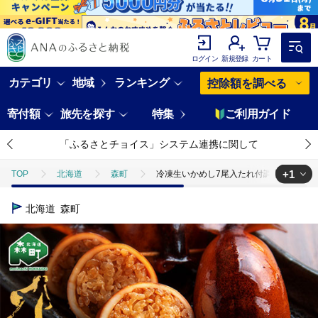
ログイン
新規登録
カート
カテゴリ
地域
ランキング
控除額を調べる
寄付額
旅先を探す
特集
ご利用ガイド
「ふるさとチョイス」システム連携に関して
+1
TOP
北海道
森町
冷凍生いかめし7尾入たれ付調理セット イカ 烏
TOP
魚介類
たこ・いか
冷凍生いかめし7尾入たれ付調理セット イ
北海道
森町