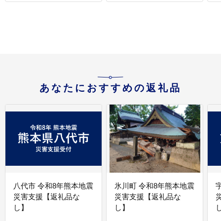
あなたにおすすめの返礼品
八代市 令和8年熊本地震
氷川町 令和8年熊本地震
災害支援【返礼品な
災害支援【返礼品な
し】
し】
し