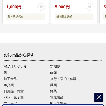
1,000円
5,000円
5
熊本県 八代市
熊本県 氷川町
お礼の品から探す
ANAオリジナル
定期便
酒
肉類
加工食品
旅行・宿泊・体験
魚介類
麺類
日用品・雑貨
野菜
パン・菓子類
電化製品
フルーツ
卵・乳製品