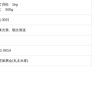
貝柱 1kg
 500g
り30日
来次第、順次発送
1-0014
営振興会(丸太水産)