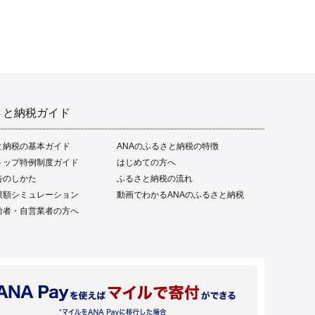
るさと納税 魚介類 高知県
産 土佐名物 高知県 高評価
食卓 ご飯のお供 父の日 ギ
フト プレゼント[1669]
さと納税ガイド
と納税の基本ガイド
ANAのふるさと納税の特徴
トップ特例制度ガイド
はじめての方へ
告のしかた
ふるさと納税の流れ
限額シミュレーション
動画でわかるANAのふるさと納税
給者・自営業者の方へ