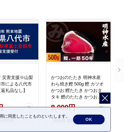
 災害支援※山梨
かつおのたたき 明神水産
田市による八代市
わら焼き鰹 500g 鰹 カツオ
【返礼品なし】
かつお 鰹たたき かつおタ
タキ 鰹のたたき かつおの
タタキ 藁焼き わら焼き 魚
円
8,000円
さかな 海鮮 刺身 お刺身 冷
凍 ご家庭用 グルメ 特産品
の利用に同意したことものといたします。
OK
士吉田市
高知県 黒潮町
ご当地 本場 高知 黒潮町 ギ
フト 贈答品 人気 返礼品 ふ