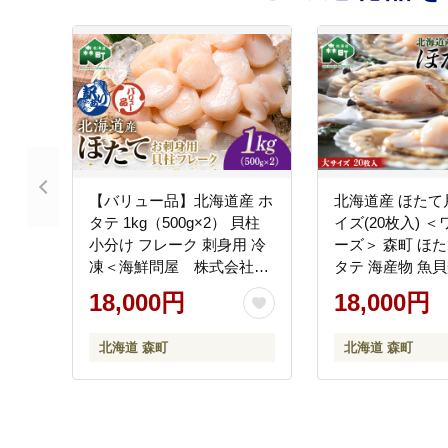
【バリュー品】北海道産 ホ
北海道産 ほたて
タテ 1kg（500g×2） 貝柱
イズ(20枚入) 
小分け フレーク 刺身用 冷
ーズ＞ 森町 ほた
凍＜海鮮問屋 株式会社
タテ 海産物 魚貝
瑞宝＞ 小分け 森町 ほたて
と納税 北海道 mr1
18,000円
18,000円
帆立 ホタテ 海産物 魚貝類
おつまみ 海鮮丼 魚介類 貝
北海道 森町
北海道 森町
柱 ふるさと納税 北海道 訳
あり mr1-1258