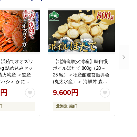
】浜茹でオオズワ
【北海道噴火湾産】味自慢
5kg 詰め込みセッ
ボイルほたて 800g（20～
噴火湾産 ＜道産
25 粒）＜物産館運営振興会
ハシ＞ かに カ
(丸太水産）＞ 海鮮丼 森町
 北海道 森町 ふる
ほたて 帆立 ホタテ 貝柱 海
0円
9,600円
1-1381
産物 魚貝類 ふるさと納税
北海道 mr1-1320
町
北海道 森町