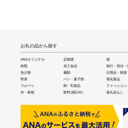
お礼の品から探す
ANAオリジナル
定期便
酒
肉類
加工食品
旅行・宿泊・
魚介類
麺類
日用品・雑貨
野菜
パン・菓子類
電化製品
フルーツ
卵・乳製品
ファッション
米・穀物
飲料(酒以外)
返礼品なし