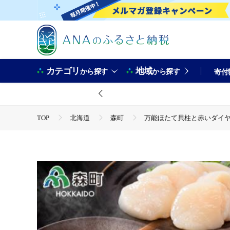
カテゴリ
地域
から探す
から探す
寄付
TOP
北海道
森町
万能ほたて貝柱と赤いダイヤセッ
TOP
魚介類
うに・いくら・魚卵
たらこ・明
TOP
魚介類
貝類
ほたて
万能ほたて貝柱と