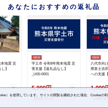
あなたにおすすめの返礼品
熊本地震 災
宇土市 令和8年熊本地震 災
八代市向け
なし】
害支援【返礼品なし】
県富士吉
_U00-0001
への支援
5,000円
1,000
kie）を使用しています。サイトの閲覧を継続された場合、Cookie
熊本県 宇土市
山梨県 富
。