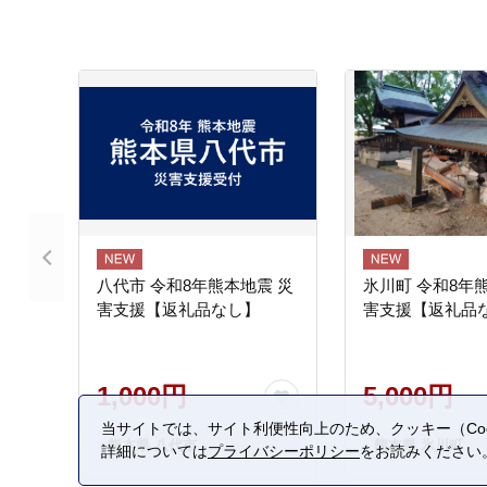
八代市 令和8年熊本地震 災
氷川町 令和8年
害支援【返礼品なし】
害支援【返礼品
1,000円
5,000円
当サイトでは、サイト利便性向上のため、クッキー（Coo
熊本県 八代市
熊本県 氷川町
詳細については
プライバシーポリシー
をお読みください