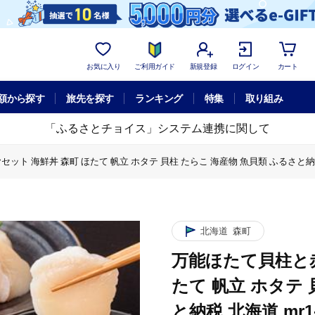
お気に入り
ご利用ガイド
新規登録
ログイン
カート
額から探す
旅先を探す
ランキング
特集
取り組み
「ふるさとチョイス」システム連携に関して
ト 海鮮丼 森町 ほたて 帆立 ホタテ 貝柱 たらこ 海産物 魚貝類 ふるさと納税 北
太子
万能ほたて貝柱と赤いダイヤセット 海鮮丼 森町 ほたて 帆立 ホタテ 貝柱
赤いダイヤセット 海鮮丼 森町 ほたて 帆立 ホタテ 貝柱 たらこ 海産物 魚貝類 
北海道
森町
万能ほたて貝柱と赤
たて 帆立 ホタテ 
と納税 北海道 mr1-