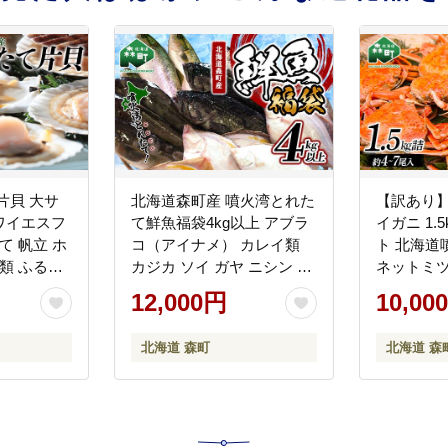
片貝 大サ
北海道森町産 噴火湾とれた
【訳あり
＜ワイエスフ
て鮮魚福袋4kg以上 アブラ
イガニ 1.
て 帆立 ホ
コ（アイナメ） カレイ類
ト 北海道
類 ふるさ
カジカ ソイ ガヤ ニシン 福
ネットミツ
-0880
袋 鮮魚 海鮮 セット 焼き魚
ニ 蟹 がに
12,000円
10,00
煮付け 鍋 ふるさと納税 北
さと納税 mr
海道 森町 mr1-0149
北海道 森町
北海道 森