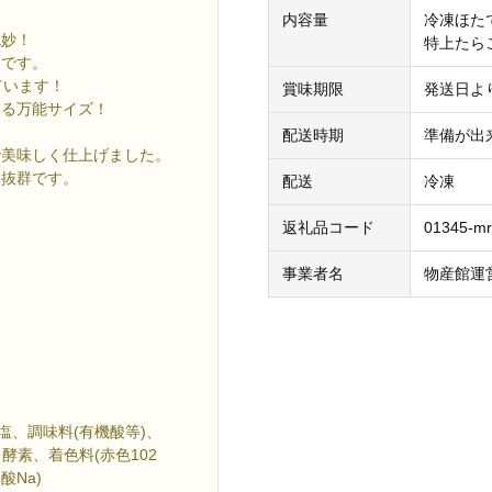
内容量
冷凍ほたて
絶妙！
特上たらこ
てです。
ています！
賞味期限
発送日よ
える万能サイズ！
配送時期
準備が出
で美味しく仕上げました。
も抜群です。
配送
冷凍
返礼品コード
01345-mr
事業者名
物産館運
塩、調味料(有機酸等)、
酵素、着色料(赤色102
酸Na)