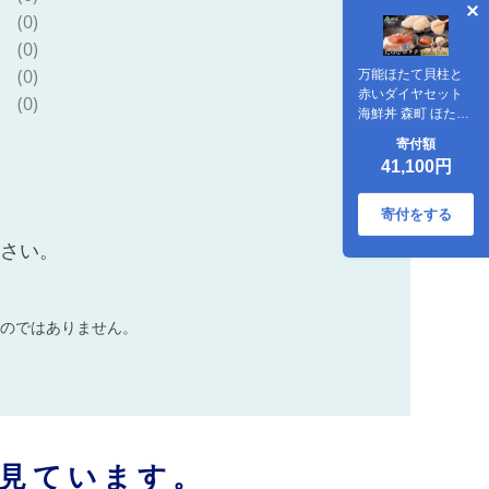
(0)
(0)
(0)
万能ほたて貝柱と
赤いダイヤセット
(0)
海鮮丼 森町 ほたて
帆立 ホタテ 貝柱 た
寄付額
らこ 海産物 魚貝類
41,100円
ふるさと納税 北海
道 mr1-1315
寄付をする
ださい。
のではありません。
見ています。