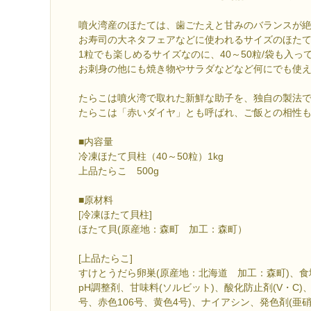
噴火湾産のほたては、歯ごたえと甘みのバランスが
お寿司の大ネタフェアなどに使われるサイズのほた
1粒でも楽しめるサイズなのに、40～50粒/袋も入っ
お刺身の他にも焼き物やサラダなどなど何にでも使
たらこは噴火湾で取れた新鮮な助子を、独自の製法
たらこは「赤いダイヤ」とも呼ばれ、ご飯との相性
■内容量
冷凍ほたて貝柱（40～50粒）1kg
上品たらこ 500g
■原材料
[冷凍ほたて貝柱]
ほたて貝(原産地：森町 加工：森町）
[上品たらこ]
すけとうだら卵巣(原産地：北海道 加工：森町)、食
pH調整剤、甘味料(ソルビット)、酸化防止剤(V・C)、
号、赤色106号、黄色4号)、ナイアシン、発色剤(亜硝