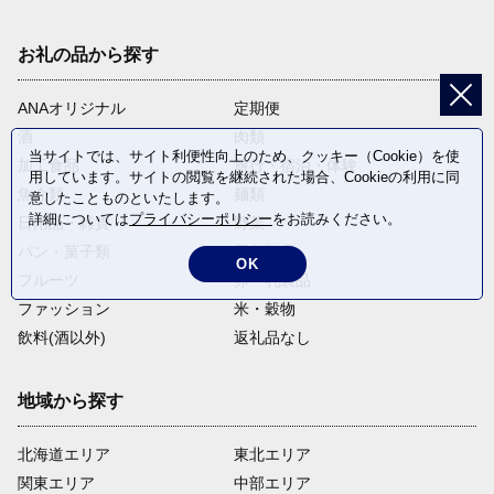
お礼の品から探す
ANAオリジナル
定期便
酒
肉類
当サイトでは、サイト利便性向上のため、クッキー（Cookie）を使
加工食品
旅行・宿泊・体験
用しています。サイトの閲覧を継続された場合、Cookieの利用に同
魚介類
麺類
意したことものといたします。
詳細については
プライバシーポリシー
をお読みください。
日用品・雑貨
野菜
パン・菓子類
電化製品
OK
フルーツ
卵・乳製品
ファッション
米・穀物
飲料(酒以外)
返礼品なし
地域から探す
北海道エリア
東北エリア
関東エリア
中部エリア