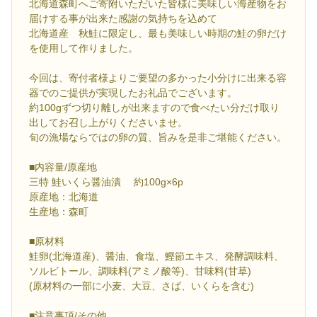
北海道森町へご寄附いただいた皆様に美味しい海産物をお
届けする事が出来た感謝の気持ちを込めて
北海道産 秋鮭に限定し、最も美味しい時期の鮭の卵だけ
を使用して作りました。
今回は、寄付者様よりご要望の多かった小分けに出来る容
器でのご提供が実現したお礼品でございます。
約100gずつ切り離しが出来ますので食べたい分だけ取り
出してお召し上がりくださいませ。
旬の漁場ならではの卵の質、旨みを是非ご堪能ください。
■内容量/原産地
三特 鮭いくら醤油漬 約100g×6p
原産地：北海道
生産地：森町
■原材料
鮭卵(北海道産)、醤油、食塩、鰹節エキス、発酵調味料、
ソルビトール、調味料(アミノ酸等)、甘味料(甘草)
(原材料の一部に小麦、大豆、さば、いくらを含む)
■注意事項/その他