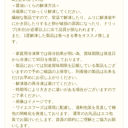
＜醤油いくらの解凍方法＞
冷蔵庫にてゆっくり解凍してください。
繊細な製品ですので、室温で解凍したり、ムリに解凍途中
にかき回したりすると卵が破損の原因になったり、ドリッ
プ(水分)が必要以上に出て品質が損なわれます。
また、1度解凍した製品は食べきる事をオススメ致しま
す。
・家庭用冷凍庫では保冷効果が弱い為、賞味期限は発送日
から冷凍にて30日を推奨しております。
・製品においては別途賞味期限を記載している製品もござ
いますので予めご確認の上保管し、到着後の製品は出来る
だけお早めにお召し上がりください。
・解凍後の再冷凍は避けてください。
・時期等により大きさに違いがある場合がございますので
ご了承ください。
・画像はイメージです。
・ワイエスフーズは環境に配慮し、過剰包装を見直して梱
包の簡略化を推進しております。 通常のお礼品はエコ包
装でお届けいたします。資源の節約にご理解とご協力お願
いします。