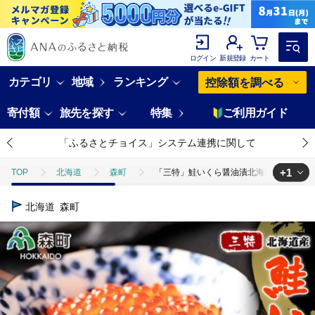
ログイン
新規登録
カート
カテゴリ
地域
ランキング
控除額を調べる
寄付額
旅先を探す
特集
ご利用ガイド
「ふるさとチョイス」システム連携に関して
+1
TOP
北海道
森町
「三特」鮭いくら醤油漬北海道産（約100g×
TOP
魚介類
うに・いくら・魚卵
いくら
「三特」鮭い
北海道
森町