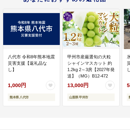
八代市 令和8年熊本地震
甲州市産厳選旬の大粒
災害支援【返礼品な
シャインマスカット 約
し】
1.2kg 2～3房【2027年発
送】（MG）B12-472
1,000円
13,000円
5
熊本県 八代市
山梨県 甲州市