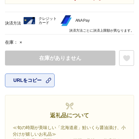
クレジット
ANA Pay
カード
決済方法
決済方法ごとに決済上限額が異なります。
在庫：
×
在庫がありません
URLをコピー
お気に入
返礼品について
≪旬の時期が美味しい「北海道産」鮭いくら醤油漬け、小
分けが嬉しいお礼品≫