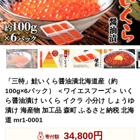
「三特」鮭いくら醤油漬北海道産（約
100g×6パック） ＜ワイエスフーズ＞ いく
ら醤油漬け いくら イクラ 小分け しょうゆ
漬け 海産物 加工品 森町 ふるさと納税 北海
道 mr1-0001
34,800円
寄付額