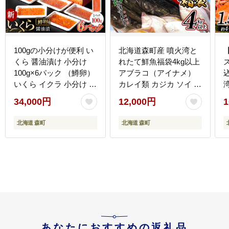
100gの小分けが便利 い
北海道森町産 噴火湾と
くら 醤油漬け 小分け
れたて鮮魚福袋4kg以上
ズ
100g×6パック （鱒卵）
アブラコ（アイナメ）
いくら イクラ 小分け 醤
カレイ類 カジカ ソイ ガ
油漬け 鱒卵 森町 いくら
ヤ ニシン 福袋 鮮魚 海
34,000円
12,000円
1
醤油漬け しょうゆ漬け
鮮 セット 焼き魚 煮付け
海産物 加工品 ふるさと
鍋 ふるさと納税 北海道
納
北海道 森町
北海道 森町
納税 北海道 ＜ワイエス
森町 mr1-0149
フーズ＞ mr1-1226
あなたにおすすめの返礼品