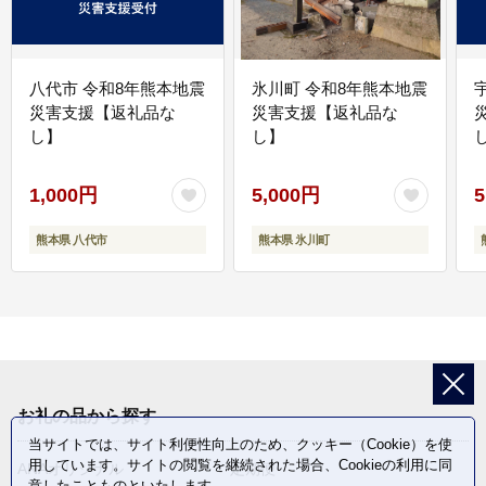
八代市 令和8年熊本地震
氷川町 令和8年熊本地震
災害支援【返礼品な
災害支援【返礼品な
し】
し】
し
1,000円
5,000円
5
熊本県 八代市
熊本県 氷川町
お礼の品から探す
当サイトでは、サイト利便性向上のため、クッキー（Cookie）を使
用しています。サイトの閲覧を継続された場合、Cookieの利用に同
ANAオリジナル
定期便
意したことものといたします。