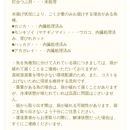
灯台つぶ貝・・・未処理
水揚げ状況により、ごく少量のみお届けする場合がある魚
種。
■カジカ・・・内臓処理済み
■モンキゾイ（ヤナギノマイ）・・・ウロコ、内臓処理済
み、背びれカット
■ハッカク・・・内臓処理済み
■アカガレイ・・・内臓処理済み
・魚を魚種別に分けて入れている袋につきましては、袋が
破れて届くことをご連絡いただいておりますが、
資材資源量を増やさない環境配慮のため、また、コストを
上げないために現状を維持する意向です。
・重量がある魚の場合は、袋が破れて届くことがあります
が、冷凍状態が保たれていれば品質に問題はございませ
ん。
・箱から取り出す際は、袋が破れる可能性があります。袋
ごと取り出さないよう十分にご注意ください。
・運送業者からお受取りの際に、解凍状態だった場合は、
すぐにご連絡くださいませ。