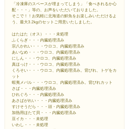
「冷凍庫のスペースが埋まってしまう」「食べきれるか心
配・・・」等の、お声をいただいておりました。
そこで！！お気軽に北海道の鮮魚をお楽しみいただけるよ
う、最大3.2kgのセットご用意いたしました。
はたはた（オス）・・・未処理
ふくらぎ・・・内臓処理済み
宗八かれい・・・ウロコ、内臓処理済み
あいなめ・・・ウロコ、内臓処理済み
にしん・・・ウロコ、内臓処理済み
真ほっけ・・・ウロコ、内臓処理済み
くろそい・・・ウロコ、内臓処理済み。背びれ、トゲをカ
ット
蝦夷メバル・・・ウロコ、内臓処理済み。背びれカット
さば・・・内臓処理済み
ひれぐろ・・・内臓処理済み
あさばがれい・・・内臓処理済み
すけそうだら・・・頭・内臓処理済み
加熱用ほたて貝・・・内臓処理済み
豆イカ・・・未処理
いわし・・・未処理