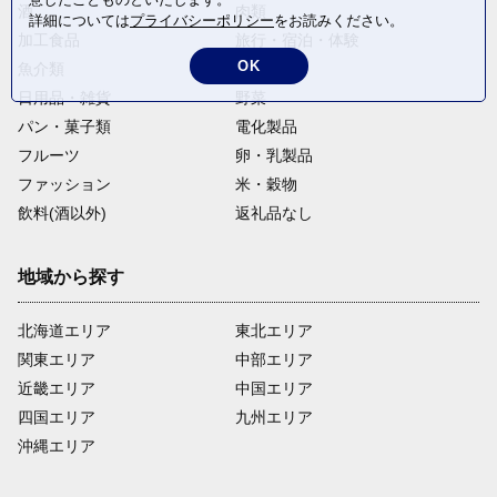
酒
肉類
詳細については
プライバシーポリシー
をお読みください。
加工食品
旅行・宿泊・体験
OK
魚介類
麺類
日用品・雑貨
野菜
パン・菓子類
電化製品
フルーツ
卵・乳製品
ファッション
米・穀物
飲料(酒以外)
返礼品なし
地域から探す
北海道エリア
東北エリア
関東エリア
中部エリア
近畿エリア
中国エリア
四国エリア
九州エリア
沖縄エリア