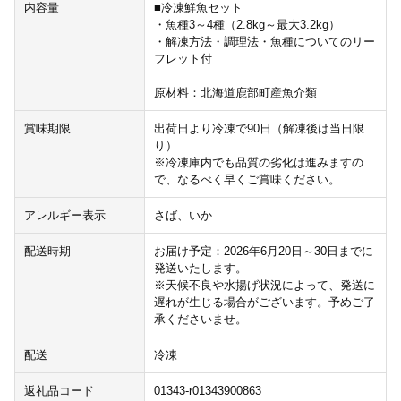
内容量
■冷凍鮮魚セット
・魚種3～4種（2.8kg～最大3.2kg）
・解凍方法・調理法・魚種についてのリー
フレット付
原材料：北海道鹿部町産魚介類
賞味期限
出荷日より冷凍で90日（解凍後は当日限
り）
※冷凍庫内でも品質の劣化は進みますの
で、なるべく早くご賞味ください。
アレルギー表示
さば、いか
配送時期
お届け予定：2026年6月20日～30日までに
発送いたします。
※天候不良や水揚げ状況によって、発送に
遅れが生じる場合がございます。予めご了
承くださいませ。
配送
冷凍
返礼品コード
01343-r01343900863