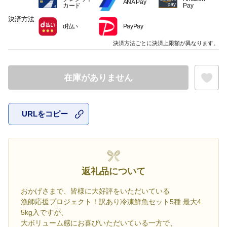
ANA Pay
カード
Pay
決済方法
d払い
PayPay
決済方法ごとに決済上限額が異なります。
在庫がありません
URLをコピー
お気に入
返礼品について
おかげさまで、皆様に大好評をいただいている
漁師応援プロジェクト！訳あり冷凍鮮魚セット5種 最大4.
5kg入ですが、
大ボリューム感にお喜びいただいている一方で、