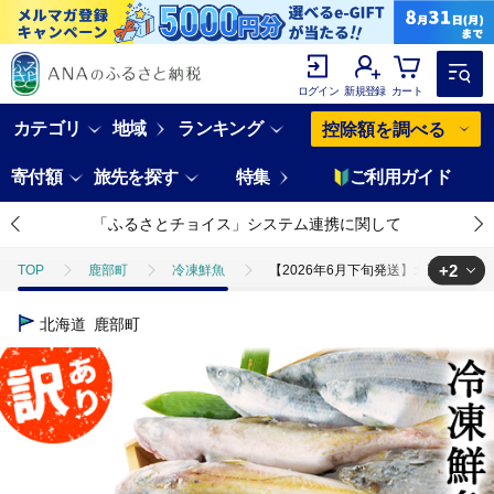
ログイン
新規登録
カート
カテゴリ
地域
ランキング
控除額を調べる
寄付額
旅先を探す
特集
ご利用ガイド
「ふるさとチョイス」システム連携に関して
+2
TOP
鹿部町
冷凍鮮魚
【2026年6月下旬発送】北海道産 冷凍
TOP
魚介類
【2026年6月下旬発送】北海道産 冷凍鮮魚セット 最大
北海道
鹿部町
TOP
魚介類
鮮魚
【2026年6月下旬発送】北海道産 冷凍鮮魚