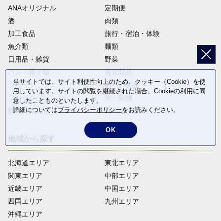
ANAオリジナル
定期便
酒
肉類
加工食品
旅行・宿泊・体験
魚介類
麺類
日用品・雑貨
野菜
パン・菓子類
電化製品
当サイトでは、サイト利便性向上のため、クッキー（Cookie）を使
フルーツ
卵・乳製品
用しています。サイトの閲覧を継続された場合、Cookieの利用に同
ファッション
米・穀物
意したことものといたします。
詳細については
プライバシーポリシー
をお読みください。
飲料(酒以外)
返礼品なし
OK
地域から探す
北海道エリア
東北エリア
関東エリア
中部エリア
近畿エリア
中国エリア
四国エリア
九州エリア
沖縄エリア