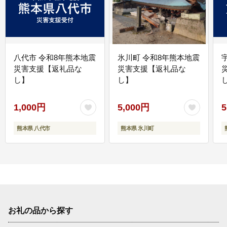
八代市 令和8年熊本地震
氷川町 令和8年熊本地震
災害支援【返礼品な
災害支援【返礼品な
し】
し】
し
1,000円
5,000円
5
熊本県 八代市
熊本県 氷川町
お礼の品から探す