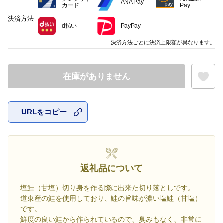
ANA Pay
カード
Pay
決済方法
d払い
PayPay
決済方法ごとに決済上限額が異なります。
在庫がありません
URLをコピー
お気に入
返礼品について
塩鮭（甘塩）切り身を作る際に出来た切り落としです。
道東産の鮭を使用しており、鮭の旨味が濃い塩鮭（甘塩）
です。
鮮度の良い鮭から作られているので、臭みもなく、非常に