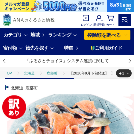
ログイン
新規登録
カート
カテゴリ
地域
ランキング
控除額を調べる
寄付額
旅先を探す
特集
ご利用ガイド
「ふるさとチョイス」システム連携に関して
+1
TOP
北海道
鹿部町
【2026年9月下旬発送】【訳あり】北海道
TOP
魚介類
鮮魚
【2026年9月下旬発送】【訳あり】北海道産
北海道
鹿部町