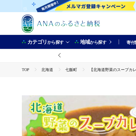
カテゴリ
地域
から探す
から探す
寄付
TOP
北海道
七飯町
【北海道野菜のスープカレー
TOP
加工食品
【北海道野菜のスープカレー】5食セット
TOP
加工食品
惣菜・レトルト
【北海道野菜の
TOP
加工食品
惣菜・レトルト
カレー