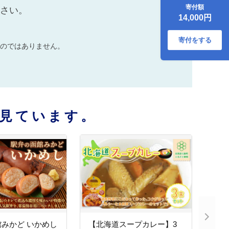
使用 NAO019
寄付額
ださい。
14,000円
寄付をする
のではありません。
見ています。
みかど いかめし
【北海道スープカレー】3