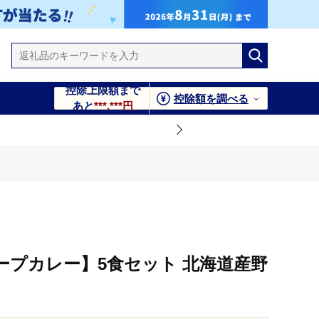
控除上限額まで
控除額を調べる
あと
***,***円
ープカレー】5食セット 北海道産野