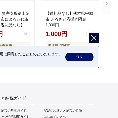
 災害支援※山梨
【返礼品なし】熊本県宇城
田市による八代市
市 ふるさと応援寄附金
【返礼品なし】
1,000円
円
1,000円
士吉田市
熊本県 宇城市
の利用に同意したことものといたします。
OK
さと納税ガイド
と納税の基本ガイド
ANAのふるさと納税の特徴
トップ特例制度ガイド
はじめての方へ