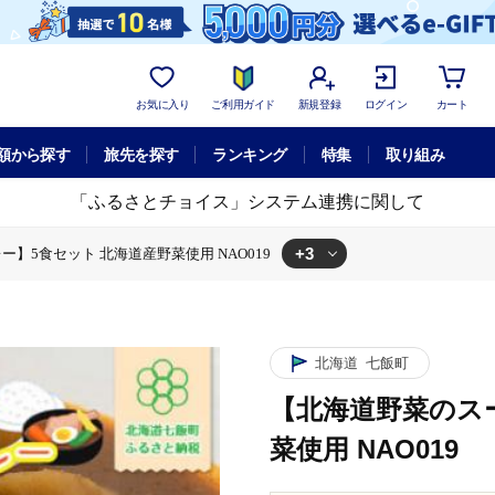
お気に入り
ご利用ガイド
新規登録
ログイン
カート
額から探す
旅先を探す
ランキング
特集
取り組み
「ふるさとチョイス」システム連携に関して
+3
】5食セット 北海道産野菜使用 NAO019
 北海道産野菜使用 NAO019
スープカレー】5食セット 北海道産野菜使用 NAO019
【北海道野菜のスープカレー】5食セット 北海道産野菜使用 NAO019
北海道
七飯町
【北海道野菜のス
菜使用 NAO019