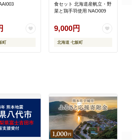
AI003
食セット 北海道産帆立・野
菜と鶏手羽使用 NAO009
円
9,000円
飯町
北海道 七飯町