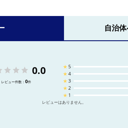
ー
自治体
★
5
0.0
★
4
★
3
0
レビュー件数：
件
★
2
★
1
レビューはありません。