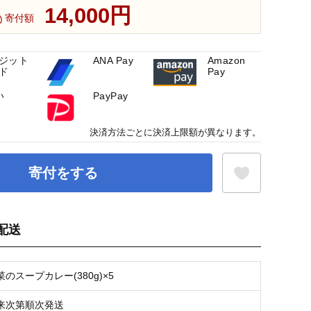
14,000円
寄付額
ジット
ANA Pay
Amazon
ド
Pay
い
PayPay
決済方法ごとに決済上限額が異なります。
寄付をする
配送
お気に入り登録
のスープカレー(380g)×5
来次第順次発送