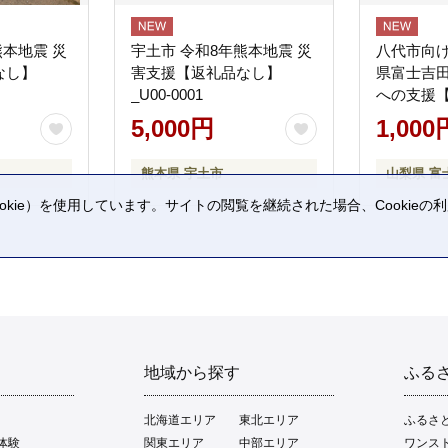
熊本地震 災
宇土市 令和8年熊本地震 災
八代市向け
なし】
害支援【返礼品なし】
県富士吉
_U00-0001
への支援
5,000円
1,000
熊本県 宇土市
山梨県 富
kie）を使用しています。サイトの閲覧を継続された場合、Cookie
。
地域から探す
ふる
北海道エリア
東北エリア
ふるさ
体験
関東エリア
中部エリア
ワンス