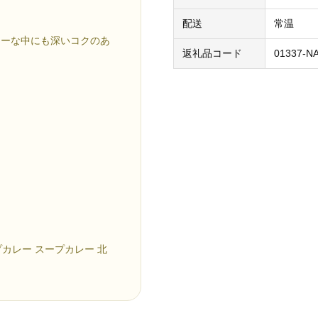
配送
常温
シーな中にも深いコクのあ
返礼品コード
01337-N
プカレー スープカレー 北