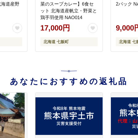
北海道産野
菜のスープカレー】6食セ
2パック NA
ット 北海道産帆立・野菜と
鶏手羽使用 NAO014
17,000円
9,000
北海道 七飯町
北海道 七
あなたにおすすめの返礼品